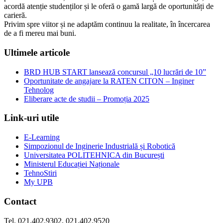
acordă atenție studenților și le oferă o gamă largă de oportunități de
carieră.
Privim spre viitor și ne adaptăm continuu la realitate, în încercarea
de a fi mereu mai buni.
Ultimele articole
BRD HUB START lansează concursul „10 lucrări de 10”
Oportunitate de angajare la RATEN CITON – Inginer
Tehnolog
Eliberare acte de studii – Promoția 2025
Link-uri utile
E-Learning
Simpozionul de Inginerie Industrială și Robotică
Universitatea POLITEHNICA din București
Ministerul Educației Naționale
TehnoStiri
My UPB
Contact
Tel. 021.402.9302, 021.402.9520