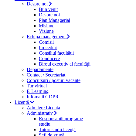
Despre noi
Bun venit
Despre noi
Plan Managerial
Misiune
Viziune
Echipa management
Comisii
Proceduri
Consiliul facultății
Conducere
Biroul executiv al facultății
Departamente
Contact / Secretariat
Concursuri / posturi vacante
Tur virtual
E-Learning
Infomații GDPR
Licență
Admitere Licenta
Administrativ
Responsabili programe
studiu
Tutori studii licență
Şefi de grupă