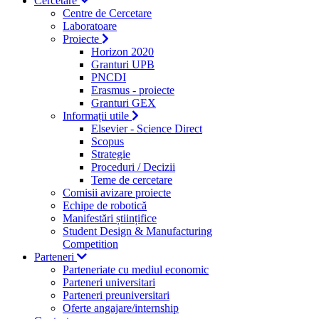
Cercetare
Centre de Cercetare
Laboratoare
Proiecte
Horizon 2020
Granturi UPB
PNCDI
Erasmus - proiecte
Granturi GEX
Informații utile
Elsevier - Science Direct
Scopus
Strategie
Proceduri / Decizii
Teme de cercetare
Comisii avizare proiecte
Echipe de robotică
Manifestări științifice
Student Design & Manufacturing
Competition
Parteneri
Parteneriate cu mediul economic
Parteneri universitari
Parteneri preuniversitari
Oferte angajare/internship