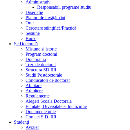
Administrativ
Responsabili programe studiu
Disertație
Planuri de invățământ
Orar
Cercetare științifică/Practică
Sesiune
Burse
Șc.Doctorală
Misiune si istoric
Program doctoral
Doctoranzi
Teze de doctorat
Structura SD IIR
Studii Postdoctorale
Conducători de doctorat
Abilitare
Admitere
Regulamente
Alegeri Scoala Doctorala
Echitate, Diversitate și Incluziune
Documente utile
Contact S.D. IIR
Studenți
Avizier