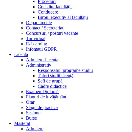
Proceduri
Consiliul facultății
Conducere
Biroul executiv al facultății
Departamente
Contact / Secretariat
Concursuri / posturi vacante
Tur virtual
E-Learning
Infomații GDPR
Licență
Admitere Licenta
Administrativ
Responsabili programe studiu
Tutori studii licență
Şefi de grupă
Cadre didactice
Examen Diplomă
Planuri de invățământ
Orar
Stagii de practică
Sesiune
Burse
Masterat
Admitere