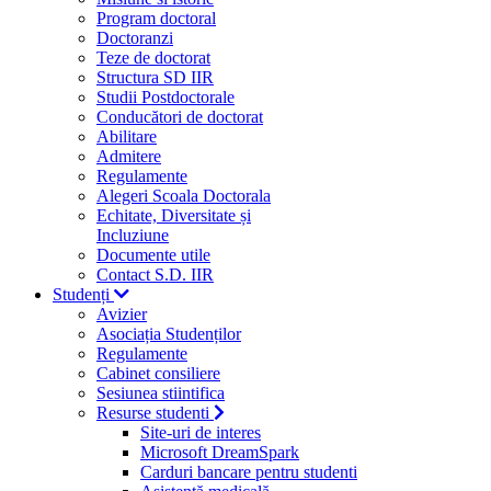
Program doctoral
Doctoranzi
Teze de doctorat
Structura SD IIR
Studii Postdoctorale
Conducători de doctorat
Abilitare
Admitere
Regulamente
Alegeri Scoala Doctorala
Echitate, Diversitate și
Incluziune
Documente utile
Contact S.D. IIR
Studenți
Avizier
Asociația Studenților
Regulamente
Cabinet consiliere
Sesiunea stiintifica
Resurse studenti
Site-uri de interes
Microsoft DreamSpark
Carduri bancare pentru studenti