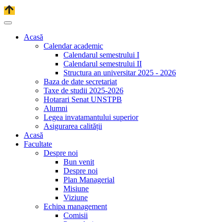
Acasă
Calendar academic
Calendarul semestrului I
Calendarul semestrului II
Structura an universitar 2025 - 2026
Baza de date secretariat
Taxe de studii 2025-2026
Hotarari Senat UNSTPB
Alumni
Legea invatamantului superior
Asigurarea calității
Acasă
Facultate
Despre noi
Bun venit
Despre noi
Plan Managerial
Misiune
Viziune
Echipa management
Comisii