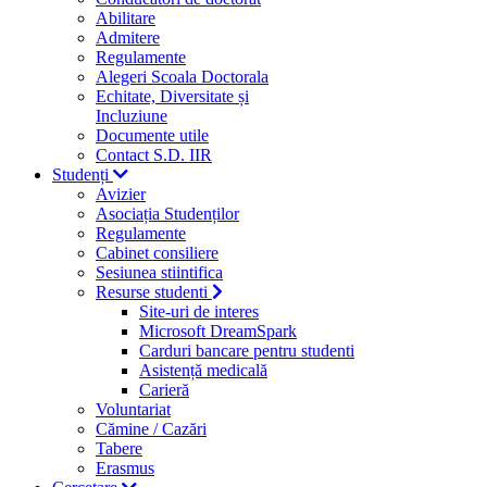
Abilitare
Admitere
Regulamente
Alegeri Scoala Doctorala
Echitate, Diversitate și
Incluziune
Documente utile
Contact S.D. IIR
Studenți
Avizier
Asociația Studenților
Regulamente
Cabinet consiliere
Sesiunea stiintifica
Resurse studenti
Site-uri de interes
Microsoft DreamSpark
Carduri bancare pentru studenti
Asistență medicală
Carieră
Voluntariat
Cămine / Cazări
Tabere
Erasmus