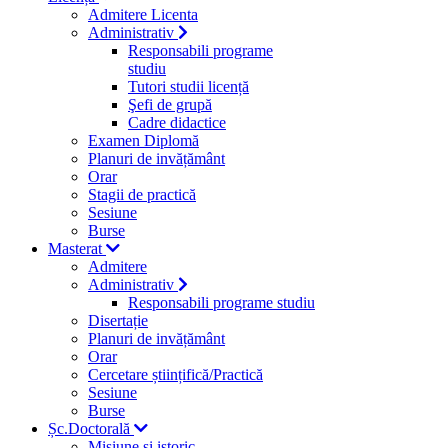
Admitere Licenta
Administrativ
Responsabili programe
studiu
Tutori studii licență
Şefi de grupă
Cadre didactice
Examen Diplomă
Planuri de invățământ
Orar
Stagii de practică
Sesiune
Burse
Masterat
Admitere
Administrativ
Responsabili programe studiu
Disertație
Planuri de invățământ
Orar
Cercetare științifică/Practică
Sesiune
Burse
Șc.Doctorală
Misiune si istoric