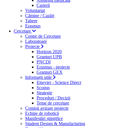
Asistență medicală
Carieră
Voluntariat
Cămine / Cazări
Tabere
Erasmus
Cercetare
Centre de Cercetare
Laboratoare
Proiecte
Horizon 2020
Granturi UPB
PNCDI
Erasmus - proiecte
Granturi GEX
Informații utile
Elsevier - Science Direct
Scopus
Strategie
Proceduri / Decizii
Teme de cercetare
Comisii avizare proiecte
Echipe de robotică
Manifestări științifice
Student Design & Manufacturing