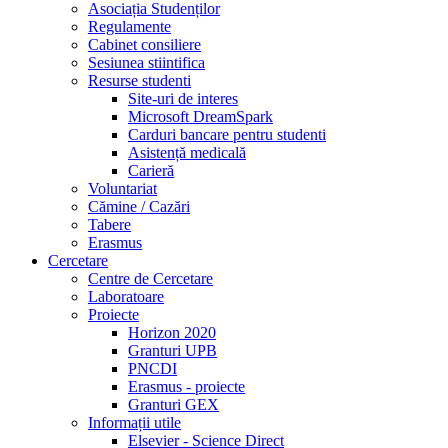
Asociația Studenților
Regulamente
Cabinet consiliere
Sesiunea stiintifica
Resurse studenti
Site-uri de interes
Microsoft DreamSpark
Carduri bancare pentru studenti
Asistență medicală
Carieră
Voluntariat
Cămine / Cazări
Tabere
Erasmus
Cercetare
Centre de Cercetare
Laboratoare
Proiecte
Horizon 2020
Granturi UPB
PNCDI
Erasmus - proiecte
Granturi GEX
Informații utile
Elsevier - Science Direct