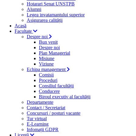
Hotarari Senat UNSTPB
Alumni
Legea invatamantului superior
Asigurarea calității
Acasă
Facultate
Despre noi
Bun venit
Despre noi
Plan Managerial
Misiune
Viziune
Echipa management
Comisii
Proceduri
Consiliul facultății
Conducere
Biroul executiv al facultății
Departamente
Contact / Secretariat
Concursuri / posturi vacante
Tur virtual
E-Learning
Infomații GDPR
Licență