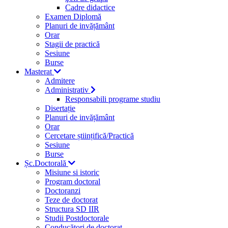
Cadre didactice
Examen Diplomă
Planuri de invățământ
Orar
Stagii de practică
Sesiune
Burse
Masterat
Admitere
Administrativ
Responsabili programe studiu
Disertație
Planuri de invățământ
Orar
Cercetare științifică/Practică
Sesiune
Burse
Șc.Doctorală
Misiune si istoric
Program doctoral
Doctoranzi
Teze de doctorat
Structura SD IIR
Studii Postdoctorale
Conducători de doctorat