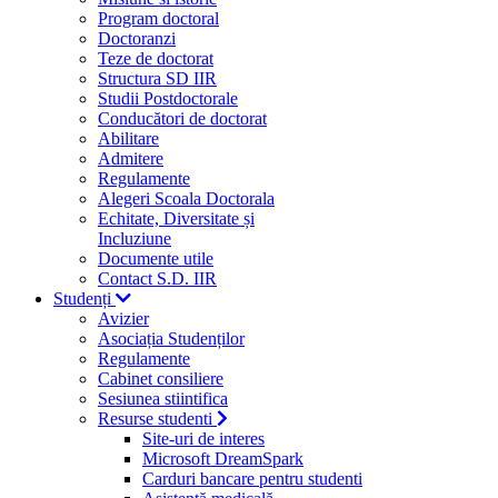
Program doctoral
Doctoranzi
Teze de doctorat
Structura SD IIR
Studii Postdoctorale
Conducători de doctorat
Abilitare
Admitere
Regulamente
Alegeri Scoala Doctorala
Echitate, Diversitate și
Incluziune
Documente utile
Contact S.D. IIR
Studenți
Avizier
Asociația Studenților
Regulamente
Cabinet consiliere
Sesiunea stiintifica
Resurse studenti
Site-uri de interes
Microsoft DreamSpark
Carduri bancare pentru studenti