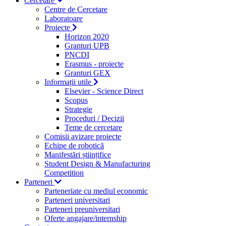
Cercetare
Centre de Cercetare
Laboratoare
Proiecte
Horizon 2020
Granturi UPB
PNCDI
Erasmus - proiecte
Granturi GEX
Informații utile
Elsevier - Science Direct
Scopus
Strategie
Proceduri / Decizii
Teme de cercetare
Comisii avizare proiecte
Echipe de robotică
Manifestări științifice
Student Design & Manufacturing
Competition
Parteneri
Parteneriate cu mediul economic
Parteneri universitari
Parteneri preuniversitari
Oferte angajare/internship