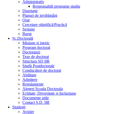
Administrativ
Responsabili programe studiu
Disertație
Planuri de invățământ
Orar
Cercetare științifică/Practică
Sesiune
Burse
Șc.Doctorală
Misiune si istoric
Program doctoral
Doctoranzi
Teze de doctorat
Structura SD IIR
Studii Postdoctorale
Conducători de doctorat
Abilitare
Admitere
Regulamente
Alegeri Scoala Doctorala
Echitate, Diversitate și Incluziune
Documente utile
Contact S.D. IIR
Studenți
Avizier