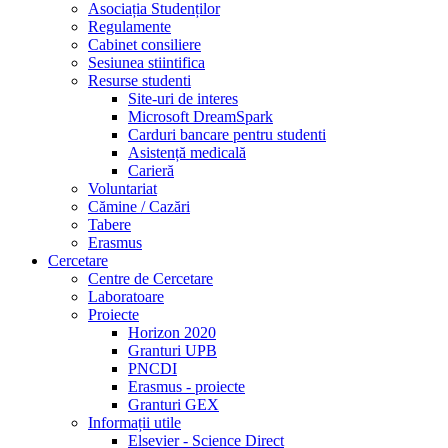
Asociația Studenților
Regulamente
Cabinet consiliere
Sesiunea stiintifica
Resurse studenti
Site-uri de interes
Microsoft DreamSpark
Carduri bancare pentru studenti
Asistență medicală
Carieră
Voluntariat
Cămine / Cazări
Tabere
Erasmus
Cercetare
Centre de Cercetare
Laboratoare
Proiecte
Horizon 2020
Granturi UPB
PNCDI
Erasmus - proiecte
Granturi GEX
Informații utile
Elsevier - Science Direct