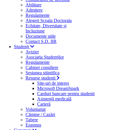
Abilitare
Admitere
Regulamente
Alegeri Scoala Doctorala
Echitate, Diversitate și
Incluziune
Documente utile
Contact S.D. IIR
Studenți
Avizier
Asociația Studenților
Regulamente
Cabinet consiliere
Sesiunea stiintifica
Resurse studenti
Site-uri de interes
Microsoft DreamSpark
Carduri bancare pentru studenti
Asistență medicală
Carieră
Voluntariat
Cămine / Cazări
Tabere
Erasmus