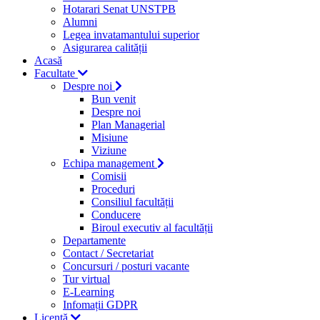
Hotarari Senat UNSTPB
Alumni
Legea invatamantului superior
Asigurarea calității
Acasă
Facultate
Despre noi
Bun venit
Despre noi
Plan Managerial
Misiune
Viziune
Echipa management
Comisii
Proceduri
Consiliul facultății
Conducere
Biroul executiv al facultății
Departamente
Contact / Secretariat
Concursuri / posturi vacante
Tur virtual
E-Learning
Infomații GDPR
Licență