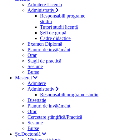
Admitere Licenta
Administrativ
Responsabili programe
studiu
Tutori studii licență
Şefi de grupă
Cadre didactice
Examen Diplomă
Planuri de invățământ
Orar
Stagii de practică
Sesiune
Burse
Masterat
Admitere
Administrativ
Responsabili programe studiu
Disertație
Planuri de invățământ
Orar
Cercetare științifică/Practică
Sesiune
Burse
Șc.Doctorală
Misiune si istoric