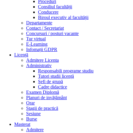
Proceduri
Consiliul facultății
Conducere
Biroul executiv al facultății
Departamente
Contact / Secretariat
Concursuri / posturi vacante
Tur virtual
E-Learning
Infomații GDPR
Licență
Admitere Licenta
Administrativ
Responsabili programe studiu
Tutori studii licență
Şefi de grupă
Cadre didactice
Examen Diplomă
Planuri de invățământ
Orar
Stagii de practică
Sesiune
Burse
Masterat
Admitere