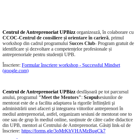
Centrul de Antreprenoriat UPBizz
organizează, î
n colaborare cu
CCOC-Centrul de consiliere și orientare în carieră
,
primul
workshop din cadrul programului
Succes Club
- Program gratuit de
identificare și dezvoltare a competențelor profesionale și
antreprenoriale pentru studenții UPB.
Înscriere:
Formular înscriere workshop - Successful Mindset
(google.com)
Centrul de Antreprenoriat UPBizz
desfășoară pe tot parcursul
anului, programul
"Meet the Mentors"
:
Scopul
sesiunilor de
mentorat este de a facilita adaptarea la rigorile înființării şi
administrării unei afaceri şi integrarea viitorilor antreprenori în
mediul antreprenorial, astfel, organizam
sesiuni de mentorat one to
one sau de grup în mediul online, susținute de către cadre didactice
din UPB, mentori ai Centrului de Antreprenoriat. Găsiți link-ul de
înscriere:
https://forms.gle/3oMrKhVHAMzBugCk7