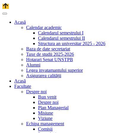
Acasă
Calendar academic
Calendarul semestrului I
Calendarul semestrului II
Structura an universitar 2025 - 2026
Baza de date secretariat
Taxe de studii 2025-2026
Hotarari Senat UNSTPB
Alumni
Legea invatamantului superior
Asigurarea calității
Acasă
Facultate
Despre noi
Bun venit
Despre noi
Plan Managerial
Misiune
Viziune
Echipa management
Comisii