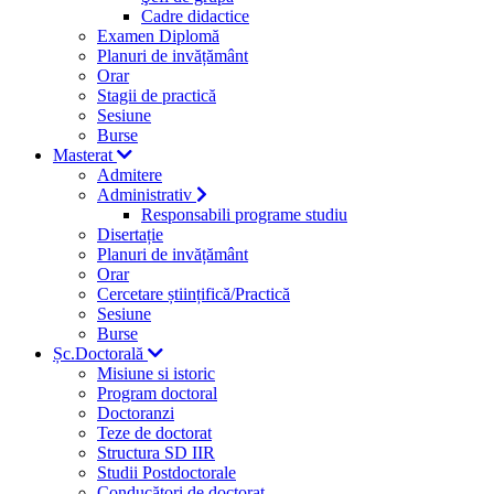
Cadre didactice
Examen Diplomă
Planuri de invățământ
Orar
Stagii de practică
Sesiune
Burse
Masterat
Admitere
Administrativ
Responsabili programe studiu
Disertație
Planuri de invățământ
Orar
Cercetare științifică/Practică
Sesiune
Burse
Șc.Doctorală
Misiune si istoric
Program doctoral
Doctoranzi
Teze de doctorat
Structura SD IIR
Studii Postdoctorale
Conducători de doctorat