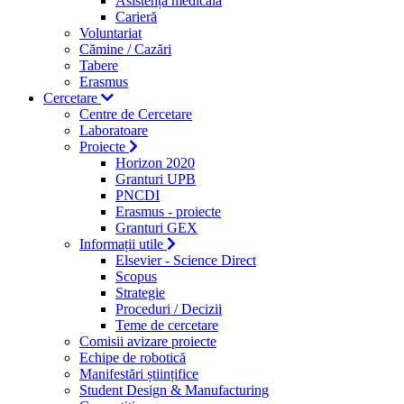
Asistență medicală
Carieră
Voluntariat
Cămine / Cazări
Tabere
Erasmus
Cercetare
Centre de Cercetare
Laboratoare
Proiecte
Horizon 2020
Granturi UPB
PNCDI
Erasmus - proiecte
Granturi GEX
Informații utile
Elsevier - Science Direct
Scopus
Strategie
Proceduri / Decizii
Teme de cercetare
Comisii avizare proiecte
Echipe de robotică
Manifestări științifice
Student Design & Manufacturing