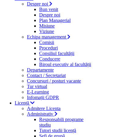
Despre noi
Bun venit
Despre noi
Plan Managerial
Misiune
Viziune
Echipa management
Comisii
Proceduri
Consiliul facultății
Conducere
Biroul executiv al facultății
Departamente
Contact / Secretariat
Concursuri / posturi vacante
Tur virtual
E-Learning
Infomații GDPR
Licență
Admitere Licenta
Administrativ
Responsabili programe
studiu
Tutori studii licență
Şefi de grupă