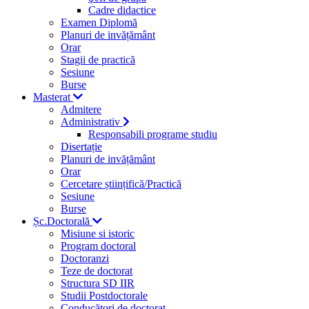
Cadre didactice
Examen Diplomă
Planuri de invățământ
Orar
Stagii de practică
Sesiune
Burse
Masterat
Admitere
Administrativ
Responsabili programe studiu
Disertație
Planuri de invățământ
Orar
Cercetare științifică/Practică
Sesiune
Burse
Șc.Doctorală
Misiune si istoric
Program doctoral
Doctoranzi
Teze de doctorat
Structura SD IIR
Studii Postdoctorale
Conducători de doctorat