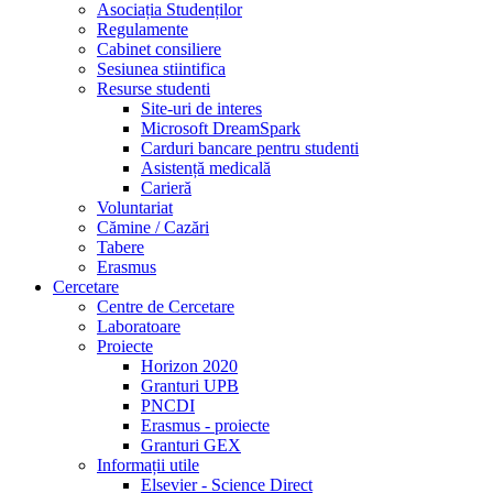
Asociația Studenților
Regulamente
Cabinet consiliere
Sesiunea stiintifica
Resurse studenti
Site-uri de interes
Microsoft DreamSpark
Carduri bancare pentru studenti
Asistență medicală
Carieră
Voluntariat
Cămine / Cazări
Tabere
Erasmus
Cercetare
Centre de Cercetare
Laboratoare
Proiecte
Horizon 2020
Granturi UPB
PNCDI
Erasmus - proiecte
Granturi GEX
Informații utile
Elsevier - Science Direct