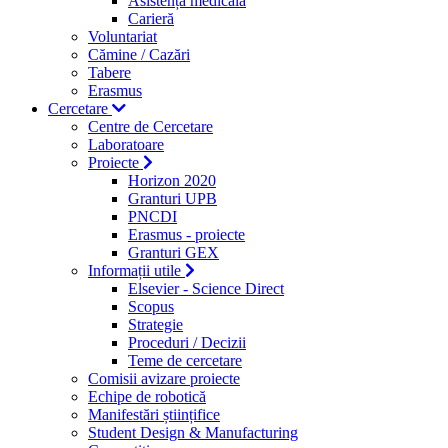
Asistență medicală
Carieră
Voluntariat
Cămine / Cazări
Tabere
Erasmus
Cercetare
Centre de Cercetare
Laboratoare
Proiecte
Horizon 2020
Granturi UPB
PNCDI
Erasmus - proiecte
Granturi GEX
Informații utile
Elsevier - Science Direct
Scopus
Strategie
Proceduri / Decizii
Teme de cercetare
Comisii avizare proiecte
Echipe de robotică
Manifestări științifice
Student Design & Manufacturing