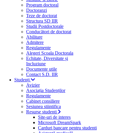
Program doctoral
Doctoranzi
Teze de doctorat
Structura SD IIR
Studii Postdoctorale
Conducători de doctorat
Abilitare
Admitere
Regulamente
Alegeri Scoala Doctorala
Echitate, Diversitate și
Incluziune
Documente utile
Contact S.D. IIR
Studenți
Avizier
Asociația Studenților
Regulamente
Cabinet consiliere
Sesiunea stiintifica
Resurse studenti
Site-uri de interes
Microsoft DreamSpark
Carduri bancare pentru studenti