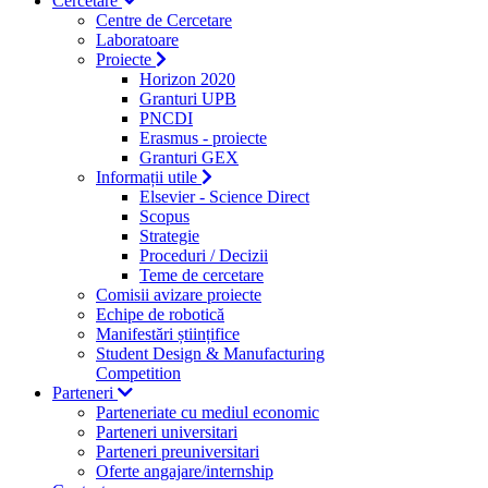
Cercetare
Centre de Cercetare
Laboratoare
Proiecte
Horizon 2020
Granturi UPB
PNCDI
Erasmus - proiecte
Granturi GEX
Informații utile
Elsevier - Science Direct
Scopus
Strategie
Proceduri / Decizii
Teme de cercetare
Comisii avizare proiecte
Echipe de robotică
Manifestări științifice
Student Design & Manufacturing
Competition
Parteneri
Parteneriate cu mediul economic
Parteneri universitari
Parteneri preuniversitari
Oferte angajare/internship