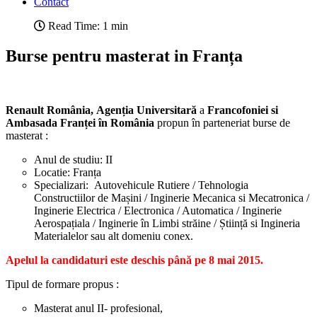
Contact
Read Time: 1 min
Burse pentru masterat in Franța
Renault România,
Agenția Universitară
a
Francofoniei si
Ambasada Franței în România
propun în parteneriat burse de
masterat :
Anul de studiu: II
Locatie: Franța
Specializari: Autovehicule Rutiere / Tehnologia
Constructiilor de Mașini / Inginerie Mecanica si Mecatronica /
Inginerie Electrica / Electronica / Automatica / Inginerie
Aerospațiala / Inginerie în Limbi străine / Știință si Ingineria
Materialelor sau alt domeniu conex.
Apelul la candidaturi este deschis până pe 8 mai 2015.
Tipul de formare propus :
Masterat anul II- profesional,