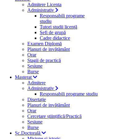
Admitere Licenta
Administrativ
Responsabili programe
studiu
Tutori studii licență
Şefi de grupă
Cadre didactice
Examen Diplomă
Planuri de invățământ
Orar
Stagii de practică
Sesiune
Burse
Masterat
Admitere
Administrativ
Responsabili programe studiu
Disertație
Planuri de invățământ
Orar
Cercetare științifică/Practică
Sesiune
Burse
Șc.Doctorală
Misiune si istoric