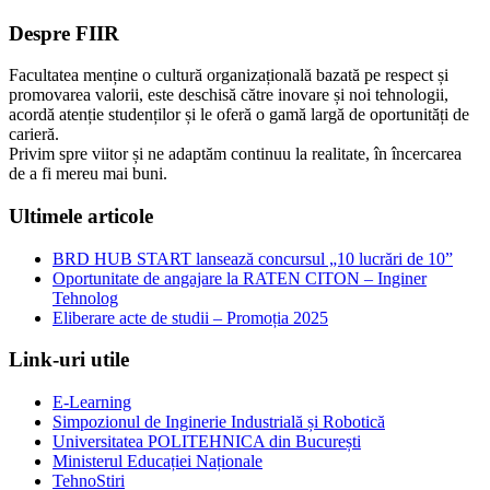
Despre FIIR
Facultatea menține o cultură organizațională bazată pe respect și
promovarea valorii, este deschisă către inovare și noi tehnologii,
acordă atenție studenților și le oferă o gamă largă de oportunități de
carieră.
Privim spre viitor și ne adaptăm continuu la realitate, în încercarea
de a fi mereu mai buni.
Ultimele articole
BRD HUB START lansează concursul „10 lucrări de 10”
Oportunitate de angajare la RATEN CITON – Inginer
Tehnolog
Eliberare acte de studii – Promoția 2025
Link-uri utile
E-Learning
Simpozionul de Inginerie Industrială și Robotică
Universitatea POLITEHNICA din București
Ministerul Educației Naționale
TehnoStiri