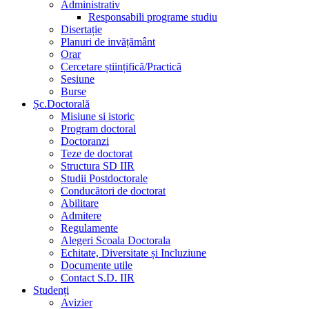
Administrativ
Responsabili programe studiu
Disertație
Planuri de invățământ
Orar
Cercetare științifică/Practică
Sesiune
Burse
Șc.Doctorală
Misiune si istoric
Program doctoral
Doctoranzi
Teze de doctorat
Structura SD IIR
Studii Postdoctorale
Conducători de doctorat
Abilitare
Admitere
Regulamente
Alegeri Scoala Doctorala
Echitate, Diversitate și Incluziune
Documente utile
Contact S.D. IIR
Studenți
Avizier