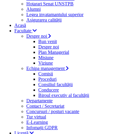
Hotarari Senat UNSTPB
Alumni
Legea invatamantului superior
Asigurarea calității
Acasă
Facultate
Despre noi
Bun venit
Despre noi
Plan Managerial
Misiune
Viziune
Echipa management
Comisii
Proceduri
Consiliul facultății
Conducere
Biroul executiv al facultății
Departamente
Contact / Secretariat
Concursuri / posturi vacante
Tur virtual
E-Learning
Infomații GDPR
Licență