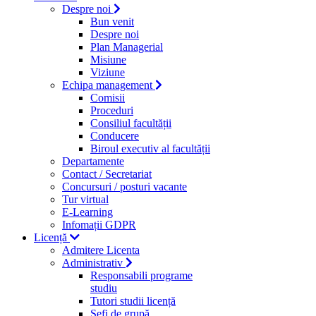
Despre noi
Bun venit
Despre noi
Plan Managerial
Misiune
Viziune
Echipa management
Comisii
Proceduri
Consiliul facultății
Conducere
Biroul executiv al facultății
Departamente
Contact / Secretariat
Concursuri / posturi vacante
Tur virtual
E-Learning
Infomații GDPR
Licență
Admitere Licenta
Administrativ
Responsabili programe
studiu
Tutori studii licență
Şefi de grupă