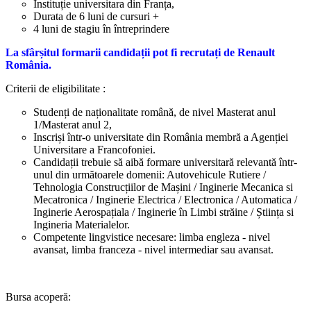
Instituție universitara din Franța,
Durata de 6 luni de cursuri +
4 luni de stagiu în întreprindere
La sfârșitul formarii candidații pot fi recrutați de Renault
România.
Criterii de eligibilitate :
Studenți de naționalitate română, de nivel Masterat anul
1/Masterat anul 2,
Inscriși într-o universitate din România membră a Agenției
Universitare a Francofoniei.
Candidații trebuie să aibă formare universitară relevantă într-
unul din următoarele domenii: Autovehicule Rutiere /
Tehnologia Construcțiilor de Mașini / Inginerie Mecanica si
Mecatronica / Inginerie Electrica / Electronica / Automatica /
Inginerie Aerospațiala / Inginerie în Limbi străine / Știința si
Ingineria Materialelor.
Competente lingvistice necesare: limba engleza - nivel
avansat, limba franceza - nivel intermediar sau avansat.
Bursa acoperă: