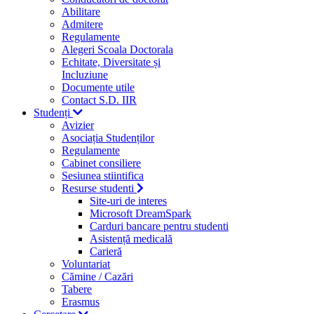
Abilitare
Admitere
Regulamente
Alegeri Scoala Doctorala
Echitate, Diversitate și
Incluziune
Documente utile
Contact S.D. IIR
Studenți
Avizier
Asociația Studenților
Regulamente
Cabinet consiliere
Sesiunea stiintifica
Resurse studenti
Site-uri de interes
Microsoft DreamSpark
Carduri bancare pentru studenti
Asistență medicală
Carieră
Voluntariat
Cămine / Cazări
Tabere
Erasmus