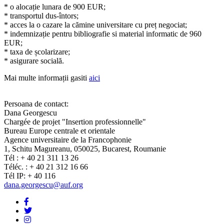
* o alocație lunara de 900 EUR;
* transportul dus-întors;
* acces la o cazare la cămine universitare cu preț negociat;
* indemnizație pentru bibliografie si material informatic de 960
EUR;
* taxa de școlarizare;
* asigurare socială.
Mai multe informații gasiti
aici
Persoana de contact:
Dana Georgescu
Chargée de projet "Insertion professionnelle"
Bureau Europe centrale et orientale
Agence universitaire de la Francophonie
1, Schitu Magureanu, 050025, Bucarest, Roumanie
Tél : + 40 21 311 13 26
Téléc. : + 40 21 312 16 66
Tél IP: + 40 116
dana.georgescu@auf.org