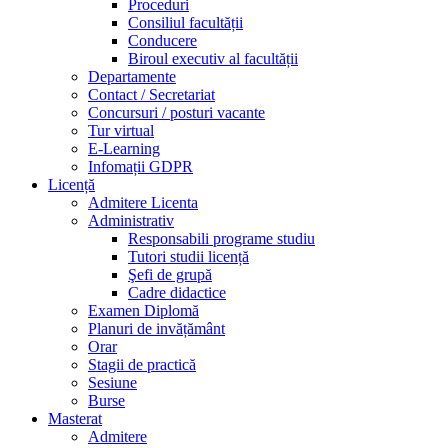
Proceduri
Consiliul facultății
Conducere
Biroul executiv al facultății
Departamente
Contact / Secretariat
Concursuri / posturi vacante
Tur virtual
E-Learning
Infomații GDPR
Licență
Admitere Licenta
Administrativ
Responsabili programe studiu
Tutori studii licență
Şefi de grupă
Cadre didactice
Examen Diplomă
Planuri de invățământ
Orar
Stagii de practică
Sesiune
Burse
Masterat
Admitere