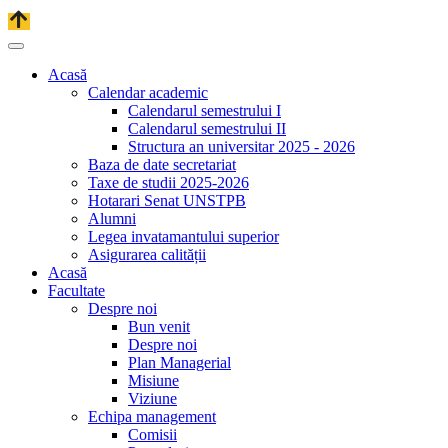
Acasă
Calendar academic
Calendarul semestrului I
Calendarul semestrului II
Structura an universitar 2025 - 2026
Baza de date secretariat
Taxe de studii 2025-2026
Hotarari Senat UNSTPB
Alumni
Legea invatamantului superior
Asigurarea calității
Acasă
Facultate
Despre noi
Bun venit
Despre noi
Plan Managerial
Misiune
Viziune
Echipa management
Comisii