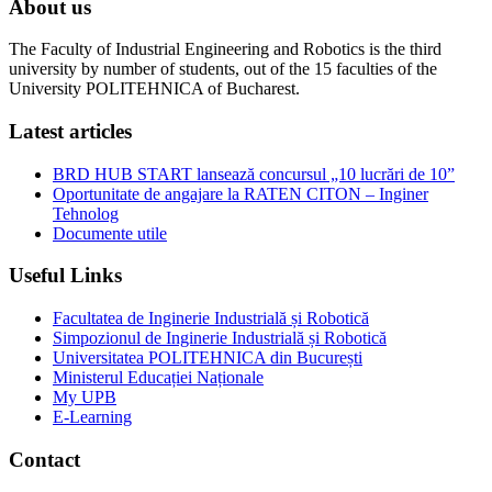
About us
The Faculty of Industrial Engineering and Robotics is the third
university by number of students, out of the 15 faculties of the
University POLITEHNICA of Bucharest.
Latest articles
BRD HUB START lansează concursul „10 lucrări de 10”
Oportunitate de angajare la RATEN CITON – Inginer
Tehnolog
Documente utile
Useful Links
Facultatea de Inginerie Industrială și Robotică
Simpozionul de Inginerie Industrială și Robotică
Universitatea POLITEHNICA din București
Ministerul Educației Naționale
My UPB
E-Learning
Contact