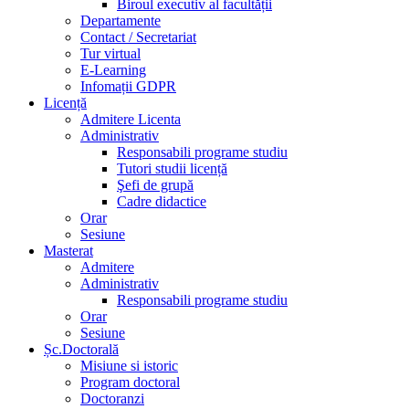
Biroul executiv al facultății
Departamente
Contact / Secretariat
Tur virtual
E-Learning
Infomații GDPR
Licență
Admitere Licenta
Administrativ
Responsabili programe studiu
Tutori studii licență
Şefi de grupă
Cadre didactice
Orar
Sesiune
Masterat
Admitere
Administrativ
Responsabili programe studiu
Orar
Sesiune
Șc.Doctorală
Misiune si istoric
Program doctoral
Doctoranzi