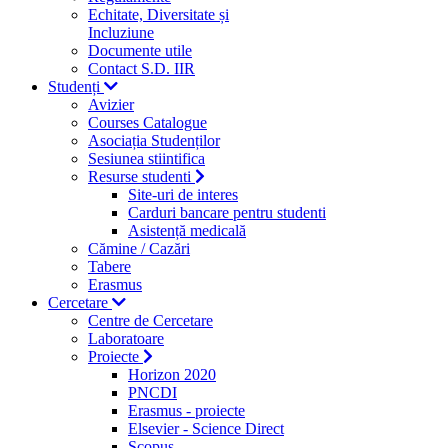
Echitate, Diversitate și
Incluziune
Documente utile
Contact S.D. IIR
Studenți
Avizier
Courses Catalogue
Asociația Studenților
Sesiunea stiintifica
Resurse studenti
Site-uri de interes
Carduri bancare pentru studenti
Asistență medicală
Cămine / Cazări
Tabere
Erasmus
Cercetare
Centre de Cercetare
Laboratoare
Proiecte
Horizon 2020
PNCDI
Erasmus - proiecte
Elsevier - Science Direct
Scopus