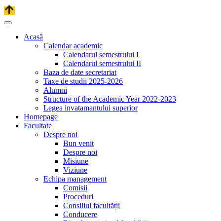
Acasă
Calendar academic
Calendarul semestrului I
Calendarul semestrului II
Baza de date secretariat
Taxe de studii 2025-2026
Alumni
Structure of the Academic Year 2022-2023
Legea invatamantului superior
Homepage
Facultate
Despre noi
Bun venit
Despre noi
Misiune
Viziune
Echipa management
Comisii
Proceduri
Consiliul facultății
Conducere