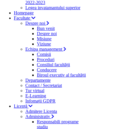
2022-2023
Legea invatamantului superior
Homepage
Facultate
Despre noi
Bun venit
Despre noi
Misiune
Viziune
Echipa management
Comisii
Proceduri
Consiliul facultății
Conducere
Biroul executiv al facultății
Departamente
Contact / Secretariat
Tur virtual
E-Learning
Infomații GDPR
Licență
Admitere Licenta
Administrativ
Responsabili programe
studiu