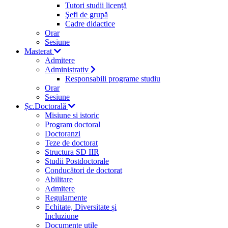
Tutori studii licență
Şefi de grupă
Cadre didactice
Orar
Sesiune
Masterat
Admitere
Administrativ
Responsabili programe studiu
Orar
Sesiune
Șc.Doctorală
Misiune si istoric
Program doctoral
Doctoranzi
Teze de doctorat
Structura SD IIR
Studii Postdoctorale
Conducători de doctorat
Abilitare
Admitere
Regulamente
Echitate, Diversitate și
Incluziune
Documente utile