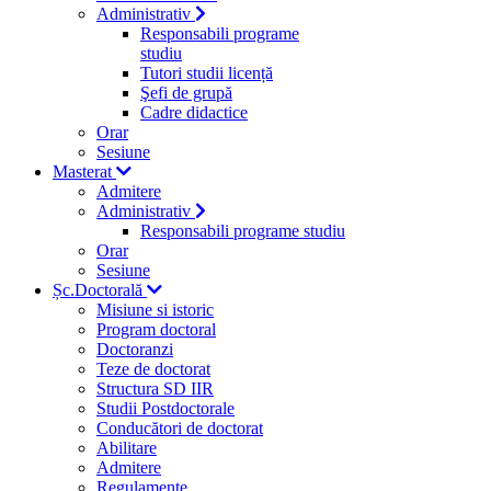
Administrativ
Responsabili programe
studiu
Tutori studii licență
Şefi de grupă
Cadre didactice
Orar
Sesiune
Masterat
Admitere
Administrativ
Responsabili programe studiu
Orar
Sesiune
Șc.Doctorală
Misiune si istoric
Program doctoral
Doctoranzi
Teze de doctorat
Structura SD IIR
Studii Postdoctorale
Conducători de doctorat
Abilitare
Admitere
Regulamente