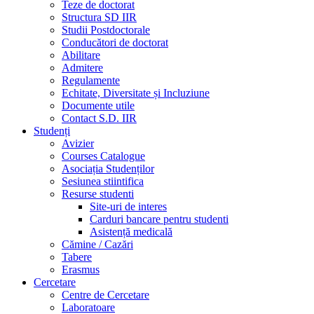
Teze de doctorat
Structura SD IIR
Studii Postdoctorale
Conducători de doctorat
Abilitare
Admitere
Regulamente
Echitate, Diversitate și Incluziune
Documente utile
Contact S.D. IIR
Studenți
Avizier
Courses Catalogue
Asociația Studenților
Sesiunea stiintifica
Resurse studenti
Site-uri de interes
Carduri bancare pentru studenti
Asistență medicală
Cămine / Cazări
Tabere
Erasmus
Cercetare
Centre de Cercetare
Laboratoare