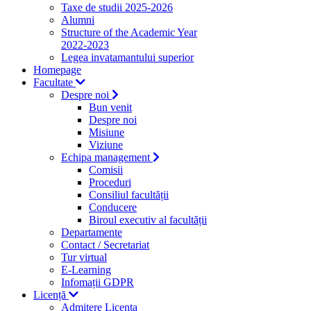
Taxe de studii 2025-2026
Alumni
Structure of the Academic Year
2022-2023
Legea invatamantului superior
Homepage
Facultate
Despre noi
Bun venit
Despre noi
Misiune
Viziune
Echipa management
Comisii
Proceduri
Consiliul facultății
Conducere
Biroul executiv al facultății
Departamente
Contact / Secretariat
Tur virtual
E-Learning
Infomații GDPR
Licență
Admitere Licenta