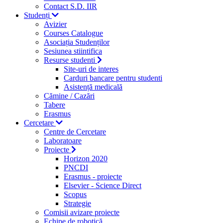
Contact S.D. IIR
Studenți
Avizier
Courses Catalogue
Asociația Studenților
Sesiunea stiintifica
Resurse studenti
Site-uri de interes
Carduri bancare pentru studenti
Asistență medicală
Cămine / Cazări
Tabere
Erasmus
Cercetare
Centre de Cercetare
Laboratoare
Proiecte
Horizon 2020
PNCDI
Erasmus - proiecte
Elsevier - Science Direct
Scopus
Strategie
Comisii avizare proiecte
Echipe de robotică