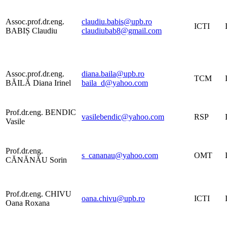
Assoc.prof.dr.eng.
claudiu.babis@upb.ro
ICTI
BABIȘ Claudiu
claudiubab8@gmail.com
Assoc.prof.dr.eng.
diana.baila@upb.ro
TCM
BĂILĂ Diana Irinel
baila_d@yahoo.com
Prof.dr.eng. BENDIC
vasilebendic@yahoo.com
RSP
Vasile
Prof.dr.eng.
s_cananau@yahoo.com
OMT
CĂNĂNĂU Sorin
Prof.dr.eng. CHIVU
oana.chivu@upb.ro
ICTI
Oana Roxana