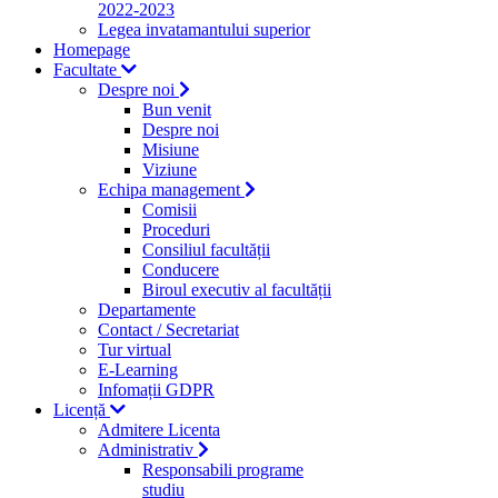
2022-2023
Legea invatamantului superior
Homepage
Facultate
Despre noi
Bun venit
Despre noi
Misiune
Viziune
Echipa management
Comisii
Proceduri
Consiliul facultății
Conducere
Biroul executiv al facultății
Departamente
Contact / Secretariat
Tur virtual
E-Learning
Infomații GDPR
Licență
Admitere Licenta
Administrativ
Responsabili programe
studiu