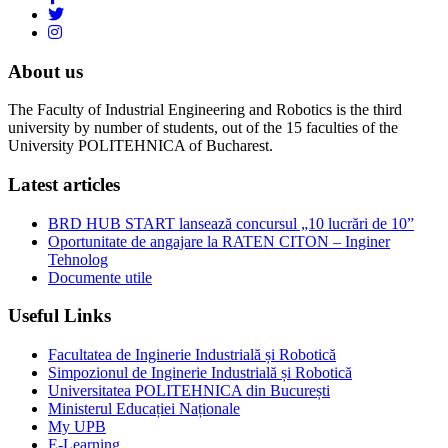
About us
The Faculty of Industrial Engineering and Robotics is the third
university by number of students, out of the 15 faculties of the
University POLITEHNICA of Bucharest.
Latest articles
BRD HUB START lansează concursul „10 lucrări de 10”
Oportunitate de angajare la RATEN CITON – Inginer
Tehnolog
Documente utile
Useful Links
Facultatea de Inginerie Industrială și Robotică
Simpozionul de Inginerie Industrială și Robotică
Universitatea POLITEHNICA din București
Ministerul Educației Naționale
My UPB
E-Learning