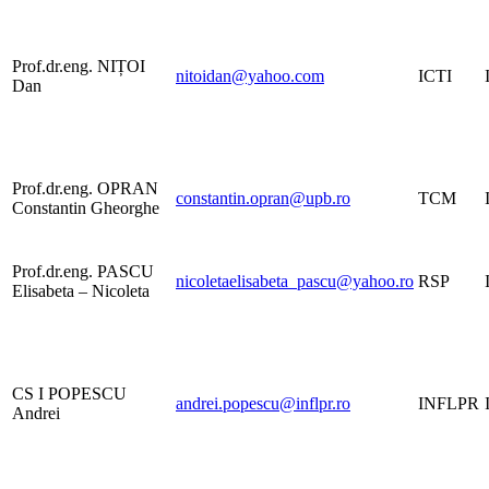
Prof.dr.eng. NIȚOI
nitoidan@yahoo.com
ICTI
Dan
Prof.dr.eng. OPRAN
constantin.opran@upb.ro
TCM
Constantin Gheorghe
Prof.dr.eng. PASCU
nicoletaelisabeta_pascu@yahoo.ro
RSP
Elisabeta – Nicoleta
CS I POPESCU
andrei.popescu@inflpr.ro
INFLPR
Andrei