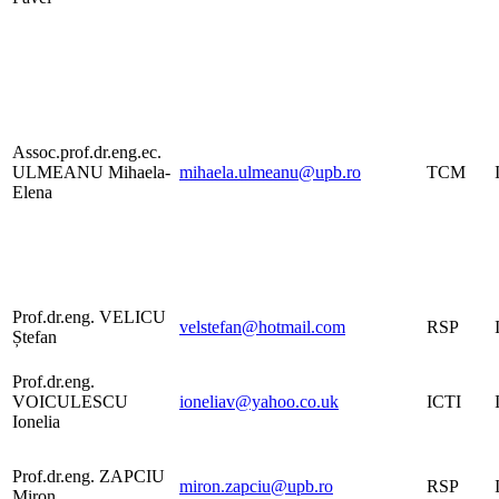
Assoc.prof.dr.eng.ec.
ULMEANU Mihaela-
mihaela.ulmeanu@upb.ro
TCM
Elena
Prof.dr.eng. VELICU
velstefan@hotmail.com
RSP
Ștefan
Prof.dr.eng.
VOICULESCU
ioneliav@yahoo.co.uk
ICTI
Ionelia
Prof.dr.eng. ZAPCIU
miron.zapciu@upb.ro
RSP
Miron