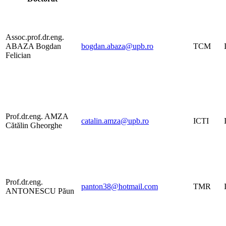
Assoc.prof.dr.eng.
ABAZA Bogdan
bogdan.abaza@upb.ro
TCM
Felician
Prof.dr.eng. AMZA
catalin.amza@upb.ro
ICTI
Cătălin Gheorghe
Prof.dr.eng.
panton38@hotmail.com
TMR
ANTONESCU Păun