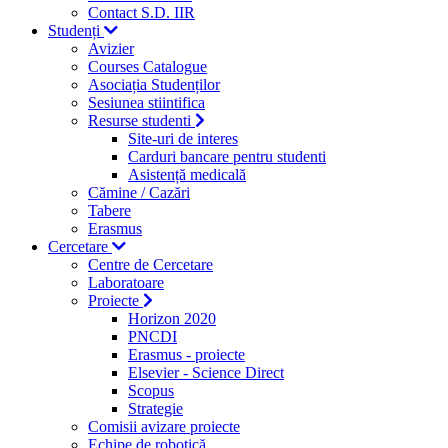
Contact S.D. IIR
Studenți
Avizier
Courses Catalogue
Asociația Studenților
Sesiunea stiintifica
Resurse studenti
Site-uri de interes
Carduri bancare pentru studenti
Asistență medicală
Cămine / Cazări
Tabere
Erasmus
Cercetare
Centre de Cercetare
Laboratoare
Proiecte
Horizon 2020
PNCDI
Erasmus - proiecte
Elsevier - Science Direct
Scopus
Strategie
Comisii avizare proiecte
Echipe de robotică