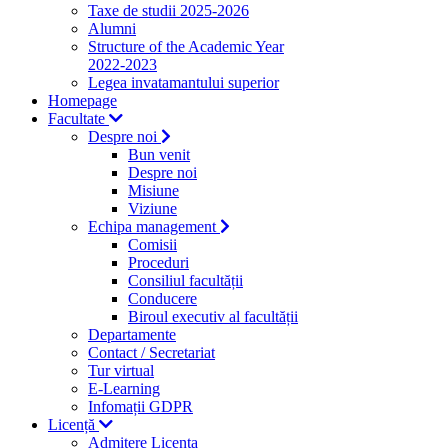
Taxe de studii 2025-2026
Alumni
Structure of the Academic Year
2022-2023
Legea invatamantului superior
Homepage
Facultate
Despre noi
Bun venit
Despre noi
Misiune
Viziune
Echipa management
Comisii
Proceduri
Consiliul facultății
Conducere
Biroul executiv al facultății
Departamente
Contact / Secretariat
Tur virtual
E-Learning
Infomații GDPR
Licență
Admitere Licenta