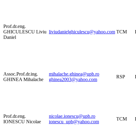
Prof.dr.eng.
GHICULESCU Liviu
liviudanielghiculescu@yahoo.com
TCM
Daniel
Assoc.Prof.dr.ing.
mihalache.ghinea@upb.ro
RSP
GHINEA Mihalache
ghinea2003@yahoo.com
Prof.dr.eng.
nicolae.ionescu@upb.ro
TCM
IONESCU Nicolae
ionescu_upb@yahoo.com