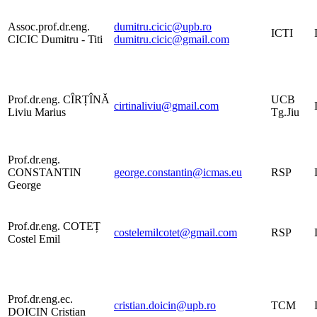
Assoc.prof.dr.eng.
dumitru.cicic@upb.ro
ICTI
CICIC Dumitru - Titi
dumitru.cicic@gmail.com
Prof.dr.eng. CÎRȚÎNĂ
UCB
cirtinaliviu@gmail.com
Liviu Marius
Tg.Jiu
Prof.dr.eng.
CONSTANTIN
george.constantin@icmas.eu
RSP
George
Prof.dr.eng. COTEȚ
costelemilcotet@gmail.com
RSP
Costel Emil
Prof.dr.eng.ec.
cristian.doicin@upb.ro
TCM
DOICIN Cristian