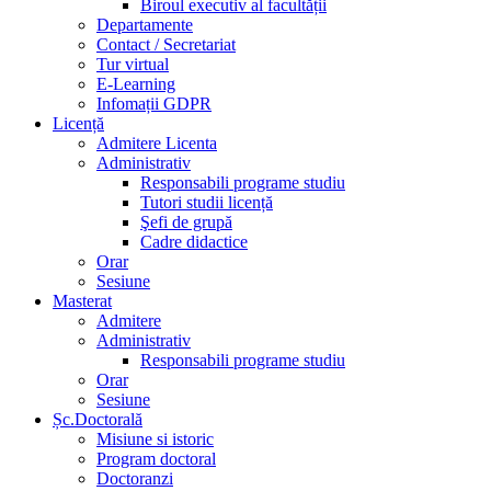
Biroul executiv al facultății
Departamente
Contact / Secretariat
Tur virtual
E-Learning
Infomații GDPR
Licență
Admitere Licenta
Administrativ
Responsabili programe studiu
Tutori studii licență
Şefi de grupă
Cadre didactice
Orar
Sesiune
Masterat
Admitere
Administrativ
Responsabili programe studiu
Orar
Sesiune
Șc.Doctorală
Misiune si istoric
Program doctoral
Doctoranzi