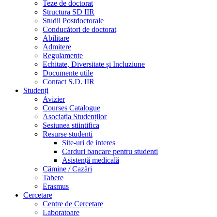
Teze de doctorat
Structura SD IIR
Studii Postdoctorale
Conducători de doctorat
Abilitare
Admitere
Regulamente
Echitate, Diversitate și Incluziune
Documente utile
Contact S.D. IIR
Studenți
Avizier
Courses Catalogue
Asociația Studenților
Sesiunea stiintifica
Resurse studenti
Site-uri de interes
Carduri bancare pentru studenti
Asistență medicală
Cămine / Cazări
Tabere
Erasmus
Cercetare
Centre de Cercetare
Laboratoare