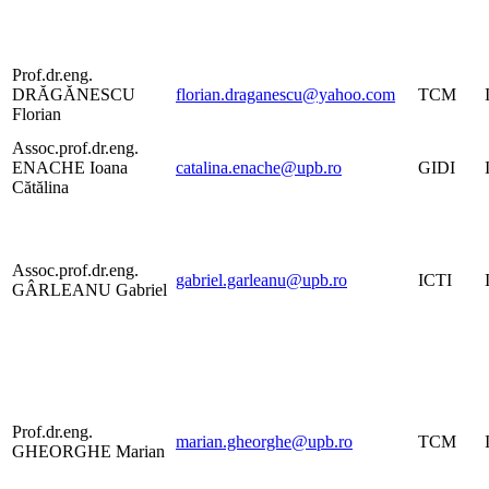
Prof.dr.eng.
DRĂGĂNESCU
florian.draganescu@yahoo.com
TCM
Florian
Assoc.prof.dr.eng.
ENACHE Ioana
catalina.enache@upb.ro
GIDI
Cătălina
Assoc.prof.dr.eng.
gabriel.garleanu@upb.ro
ICTI
GÂRLEANU Gabriel
Prof.dr.eng.
marian.gheorghe@upb.ro
TCM
GHEORGHE Marian