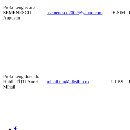
Prof.dr.eng.ec.mat.
SEMENESCU
asemenescu2002@yahoo.com
IE-SIM
Augustin
Prof.dr.eng.dr.ec.dr.
Habil. ȚÎȚU Aurel
mihail.titu@ulbsibiu.ro
ULBS
Mihail