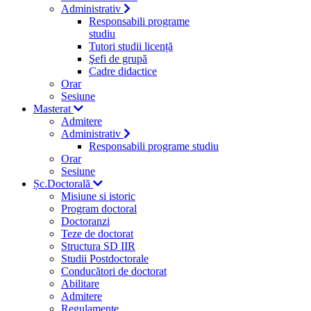
Administrativ
Responsabili programe
studiu
Tutori studii licență
Şefi de grupă
Cadre didactice
Orar
Sesiune
Masterat
Admitere
Administrativ
Responsabili programe studiu
Orar
Sesiune
Șc.Doctorală
Misiune si istoric
Program doctoral
Doctoranzi
Teze de doctorat
Structura SD IIR
Studii Postdoctorale
Conducători de doctorat
Abilitare
Admitere
Regulamente