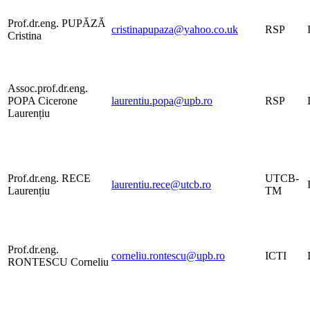
Prof.dr.eng. PUPĂZĂ
cristinapupaza@yahoo.co.uk
RSP
Cristina
Assoc.prof.dr.eng.
POPA Cicerone
laurentiu.popa@upb.ro
RSP
Laurențiu
Prof.dr.eng. RECE
UTCB-
laurentiu.rece@utcb.ro
Laurențiu
TM
Prof.dr.eng.
corneliu.rontescu@upb.ro
ICTI
RONTESCU Corneliu