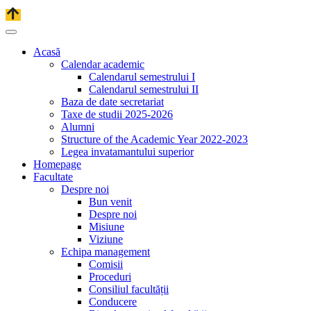
Acasă
Calendar academic
Calendarul semestrului I
Calendarul semestrului II
Baza de date secretariat
Taxe de studii 2025-2026
Alumni
Structure of the Academic Year 2022-2023
Legea invatamantului superior
Homepage
Facultate
Despre noi
Bun venit
Despre noi
Misiune
Viziune
Echipa management
Comisii
Proceduri
Consiliul facultății
Conducere