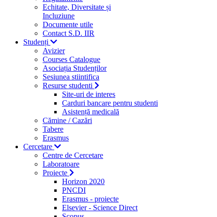
Echitate, Diversitate și
Incluziune
Documente utile
Contact S.D. IIR
Studenți
Avizier
Courses Catalogue
Asociația Studenților
Sesiunea stiintifica
Resurse studenti
Site-uri de interes
Carduri bancare pentru studenti
Asistență medicală
Cămine / Cazări
Tabere
Erasmus
Cercetare
Centre de Cercetare
Laboratoare
Proiecte
Horizon 2020
PNCDI
Erasmus - proiecte
Elsevier - Science Direct
Scopus