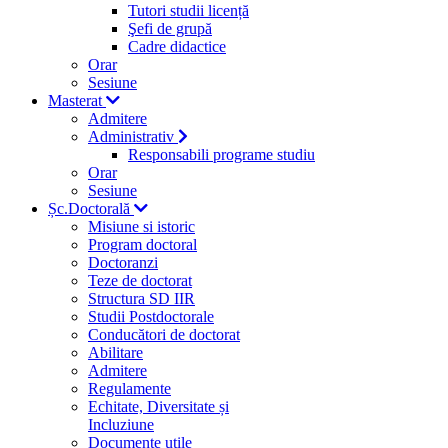
Tutori studii licență
Şefi de grupă
Cadre didactice
Orar
Sesiune
Masterat
Admitere
Administrativ
Responsabili programe studiu
Orar
Sesiune
Șc.Doctorală
Misiune si istoric
Program doctoral
Doctoranzi
Teze de doctorat
Structura SD IIR
Studii Postdoctorale
Conducători de doctorat
Abilitare
Admitere
Regulamente
Echitate, Diversitate și
Incluziune
Documente utile