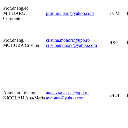
Prof.dr.eng.ec.
MILITARU
prof_militaru@yahoo.com
TCM
Constantin
Prof.dr.eng.
cristina.mohora@upb.ro
RSP
MOHORA Cristina
cristinamohora@yahoo.com
Assoc.prof.dr.eng.
ana.avramescu@upb.ro
GIDI
NICOLAU Ana-Maria
avr_ana@yahoo.com