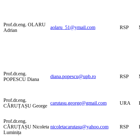
Prof.dr.eng. OLARU
aolaru_51@ymail.com
RSP
Adrian
Prof.dr.eng.
diana.popescu@upb.ro
RSP
POPESCU Diana
Prof.dr.eng.
carutasu.george@gmail.com
URA
CĂRUȚAȘU George
Prof.dr.eng.
CĂRUȚAȘU Nicoleta
nicoletacarutasu@yahoo.com
RSP
Luminița