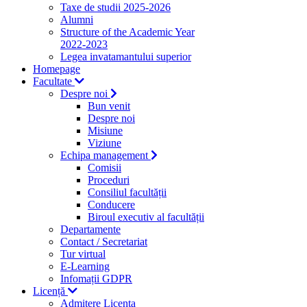
Taxe de studii 2025-2026
Alumni
Structure of the Academic Year
2022-2023
Legea invatamantului superior
Homepage
Facultate
Despre noi
Bun venit
Despre noi
Misiune
Viziune
Echipa management
Comisii
Proceduri
Consiliul facultății
Conducere
Biroul executiv al facultății
Departamente
Contact / Secretariat
Tur virtual
E-Learning
Infomații GDPR
Licență
Admitere Licenta