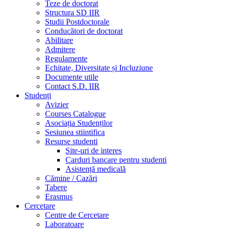
Teze de doctorat
Structura SD IIR
Studii Postdoctorale
Conducători de doctorat
Abilitare
Admitere
Regulamente
Echitate, Diversitate și Incluziune
Documente utile
Contact S.D. IIR
Studenți
Avizier
Courses Catalogue
Asociația Studenților
Sesiunea stiintifica
Resurse studenti
Site-uri de interes
Carduri bancare pentru studenti
Asistență medicală
Cămine / Cazări
Tabere
Erasmus
Cercetare
Centre de Cercetare
Laboratoare