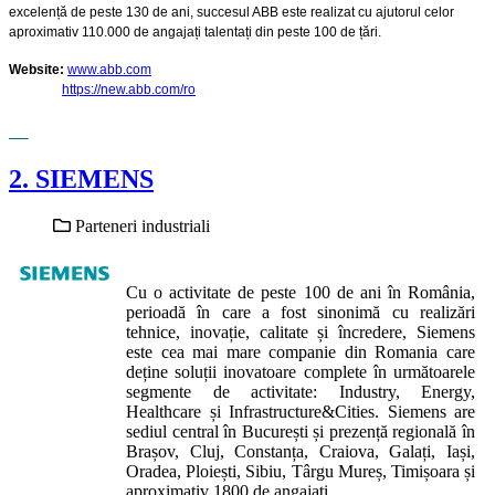
excelență de peste 130 de ani, succesul ABB este realizat cu ajutorul celor
aproximativ 110.000 de angajați talentați din peste 100 de țări.
Website:
www.abb.com
https://new.abb.com/ro
2. SIEMENS
Parteneri industriali
Cu o activitate de peste 100 de ani în România,
perioadă în care a fost sinonimă cu realizări
tehnice, inovație, calitate și încredere, Siemens
este cea mai mare companie din Romania care
deține soluții inovatoare complete în următoarele
segmente de activitate: Industry, Energy,
Healthcare și Infrastructure&Cities. Siemens are
sediul central în București și prezență regională în
Brașov, Cluj, Constanța, Craiova, Galați, Iași,
Oradea, Ploiești, Sibiu, Târgu Mureș, Timișoara și
aproximativ 1800 de angajați.