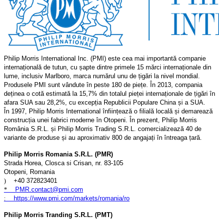
Philip Morris International Inc. (PMI) este cea mai importantă companie
internațională de tutun, cu șapte dintre primele 15 mărci internaționale din
lume, inclusiv Marlboro, marca numărul unu de țigări la nivel mondial.
Produsele PMI sunt vândute în peste 180 de piețe. În 2013, compania
deținea o cotă estimată la 15,7% din totalul pieței internaționale de țigări în
afara SUA sau 28,2%, cu excepția Republicii Populare China și a SUA.
În 1997, Philip Morris International înființează o filială locală și demarează
construcția unei fabrici moderne în Otopeni. În prezent, Philip Morris
România S.R.L. și Philip Morris Trading S.R.L. comercializează 40 de
variante de produse și au aproximativ 800 de angajați în întreaga țară.
Philip Morris Romania S.R.L. (PMR)
Strada Horea, Closca si Crisan, nr. 83-105
Otopeni, Romania
)
+40 372823401
*
PMR.contact@pmi.com
:
https://www.pmi.com/markets/romania/ro
Philip Morris Tranding S.R.L. (PMT)