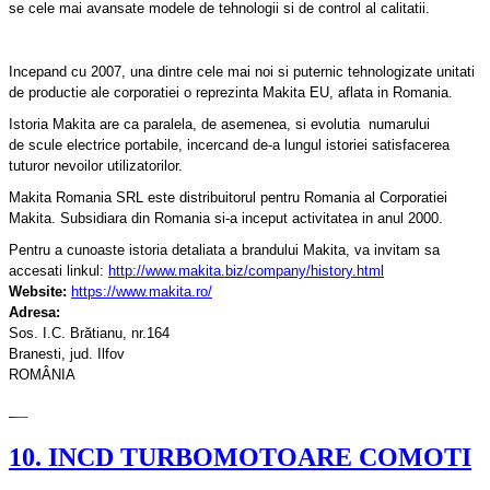
se
cele mai avansate modele de tehnologii
s
i
de
control
al calitatii
.
Incepand cu 2007, una dintre cele mai noi si puternic tehnologizate unitati
de productie ale corporatiei o reprezinta Makita EU, aflata in Romania.
Istoria
Makita
are ca paralela
, de asemenea, si
evolutia numarului
de
scule electrice
po
rtabile, incercand
de-a lungul
istoriei
satisfacerea
tuturor nevoilor utilizatorilor.
Makita Romania SRL este distribuitorul pentru Romania al Corporatiei
Makita. Subsidiara din Romania si-a inceput activitatea in anul 2000.
Pentru a cunoaste istoria detaliata a brandului Makita, va invitam sa
accesati linkul:
http://www.makita.biz/company/history.html
Website:
https://www.makita.ro/
Adresa:
Sos. I.C. Brătianu, nr.164
Branesti, jud. Ilfov
ROMÂNIA
10. INCD TURBOMOTOARE COMOTI