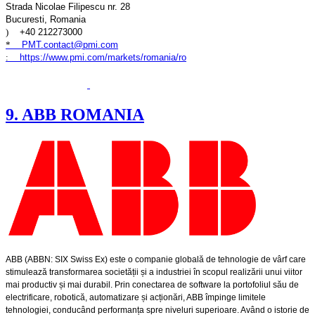
Strada Nicolae Filipescu nr. 28
Bucuresti, Romania
)
+40 212273000
*
PMT.contact@pmi.com
:
https://www.pmi.com/markets/romania/ro
9. ABB ROMANIA
ABB (ABBN: SIX Swiss Ex) este o companie globală de tehnologie de vârf care
stimulează transformarea societății și a industriei în scopul realizării unui viitor
mai productiv și mai durabil. Prin conectarea de software la portofoliul său de
electrificare, robotică, automatizare și acționări, ABB împinge limitele
tehnologiei, conducând performanța spre niveluri superioare. Având o istorie de