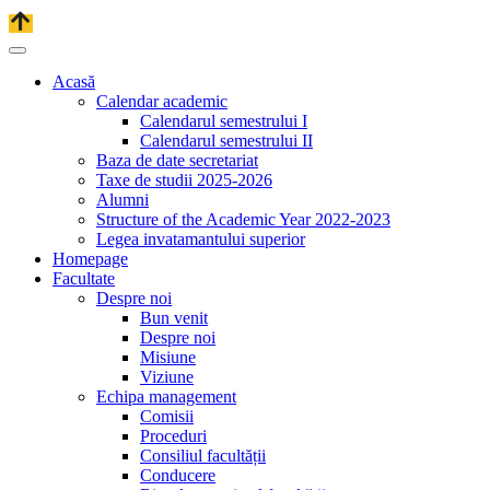
Acasă
Calendar academic
Calendarul semestrului I
Calendarul semestrului II
Baza de date secretariat
Taxe de studii 2025-2026
Alumni
Structure of the Academic Year 2022-2023
Legea invatamantului superior
Homepage
Facultate
Despre noi
Bun venit
Despre noi
Misiune
Viziune
Echipa management
Comisii
Proceduri
Consiliul facultății
Conducere