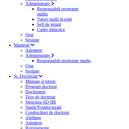
Administrativ
Responsabili programe
studiu
Tutori studii licență
Şefi de grupă
Cadre didactice
Orar
Sesiune
Masterat
Admitere
Administrativ
Responsabili programe studiu
Orar
Sesiune
Șc.Doctorală
Misiune si istoric
Program doctoral
Doctoranzi
Teze de doctorat
Structura SD IIR
Studii Postdoctorale
Conducători de doctorat
Abilitare
Admitere
Regulamente