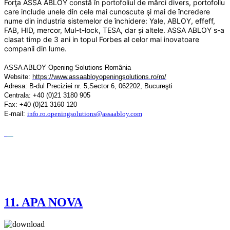
Forţa ASSA ABLOY constă în portofoliul de mărci divers, portofoliu 
care include unele din cele mai cunoscute şi mai de încredere 
nume din industria sistemelor de închidere: Yale, ABLOY, effeff, 
FAB, HID, mercor, Mul-t-lock, TESA, dar și altele. ASSA ABLOY s-a 
clasat timp de 3 ani in topul Forbes al celor mai inovatoare 
companii din lume.
ASSA ABLOY Opening Solutions România
Website:
https://www.assaabloyopeningsolutions.ro/ro/
Adresa: B-dul Preciziei nr. 5,
Sector 6,
062202, Bucureşti
Centrala: +40 (0)21 3180 905
Fax: +40 (0)21 3160 120
E-mail:
info.ro.openingsolutions@assaabloy.com
11. APA NOVA