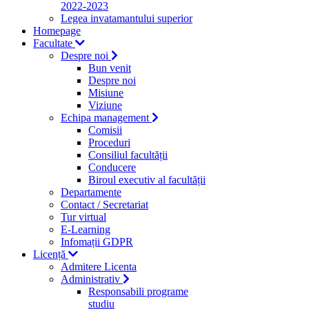
2022-2023
Legea invatamantului superior
Homepage
Facultate
Despre noi
Bun venit
Despre noi
Misiune
Viziune
Echipa management
Comisii
Proceduri
Consiliul facultății
Conducere
Biroul executiv al facultății
Departamente
Contact / Secretariat
Tur virtual
E-Learning
Infomații GDPR
Licență
Admitere Licenta
Administrativ
Responsabili programe
studiu