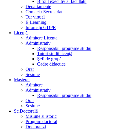
Biroul executiv al facultății
Departamente
Contact / Secretariat
Tur virtual
E-Learning
Infomații GDPR
Licență
Admitere Licenta
Administrativ
Responsabili programe studiu
Tutori studii licență
Şefi de grupă
Cadre didactice
Orar
Sesiune
Masterat
Admitere
Administrativ
Responsabili programe studiu
Orar
Sesiune
Șc.Doctorală
Misiune si istoric
Program doctoral
Doctoranzi