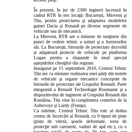
În prezent, în jur de 2300 ingineri lucrează în
cadrul RTR în trei locaţii: Bucureşti, Mioveni şi
Titu, pentru proiectarea şi adaptarea modelelor
gamei Dacia şi Renault pe diverse segmente de
vehicule sau de mecanică.
La Mioveni, RTR are o misiune de susţinere din
punct de vedere tehnic a uzinei şi a furnizorilor
săi. La Bucureşti, birourile de proiectare dezvoltă
şi adaptează proiecte de vehicule pe platforma
Logan pentru a răspunde în mod special
aşteptărilor clienţilor din regiune.
Inaugurat pe 15 septembrie 2010, Centrul Tehnic
Titu are ca misiune realizarea unei părţi din testele
de vehicule şi organe mecanice concepute de
birourile de proiectare ale Grupului Renault. Parte
integrantă a Renault Technologie Roumanie şi a
dispozitivului de inginerie al Grupului Renault din
România, Titu vine în completarea centrelor de la
Aubevoye şi Lardy (Franţa).
Ca mărime, Centrul Tehnic Titu este al doilea
centru de încercări al Renault, cu 9 tipuri de piste
(pista de viteză, şosele deformate, zona de
proiecţie sub caroserie, vaduri de apă etc.), cu o
lungime totală de peste de 30 km, care vor