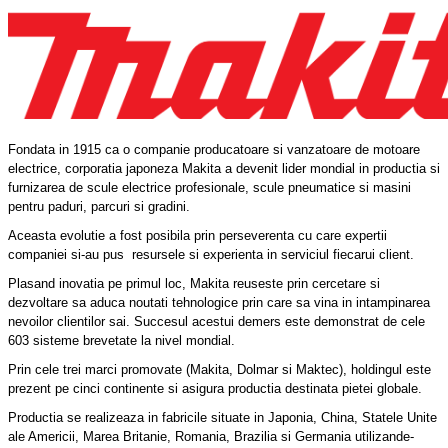
Fondata in 1915
ca o
companie
producatoare si vanza
toare de
motoare
electrice
, corporatia japoneza Makita a devenit lider mondial in productia si
furnizarea de scule electrice profesionale, scule pneumatice si masini
pentru paduri, parcuri si gradini.
Aceasta evolutie a fost posibila prin perseverenta cu care expertii
companiei si-au pus resursele si experienta in serviciul fiecarui client.
Plasand inovatia pe primul loc, Makita reuseste prin cercetare si
dezvoltare sa aduca noutati tehnologice prin care sa vina in intampinarea
nevoilor clientilor sai. Succesul acestui demers este demonstrat de cele
603 sisteme brevetate la nivel mondial.
Prin cele trei marci promovate (Makita, Dolmar si Maktec), holdingul este
prezent pe cinci continente si asigura productia destinata pietei globale.
Productia
se realizeaza in
fabricile situate in
Japonia
,
China
,
Statele Unite
ale Americii
,
Marea Britanie
,
Romania
,
Brazilia
si
Germania
utilizande-