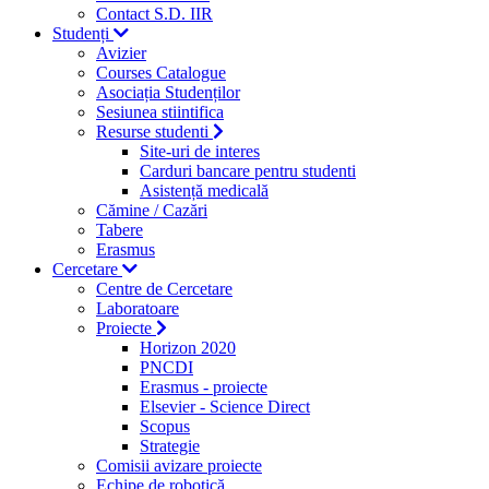
Contact S.D. IIR
Studenți
Avizier
Courses Catalogue
Asociația Studenților
Sesiunea stiintifica
Resurse studenti
Site-uri de interes
Carduri bancare pentru studenti
Asistență medicală
Cămine / Cazări
Tabere
Erasmus
Cercetare
Centre de Cercetare
Laboratoare
Proiecte
Horizon 2020
PNCDI
Erasmus - proiecte
Elsevier - Science Direct
Scopus
Strategie
Comisii avizare proiecte
Echipe de robotică