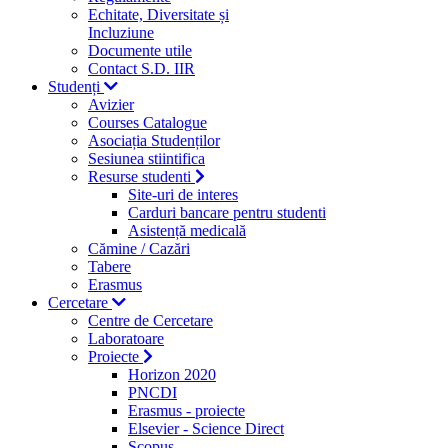
Echitate, Diversitate și
Incluziune
Documente utile
Contact S.D. IIR
Studenți
Avizier
Courses Catalogue
Asociația Studenților
Sesiunea stiintifica
Resurse studenti
Site-uri de interes
Carduri bancare pentru studenti
Asistență medicală
Cămine / Cazări
Tabere
Erasmus
Cercetare
Centre de Cercetare
Laboratoare
Proiecte
Horizon 2020
PNCDI
Erasmus - proiecte
Elsevier - Science Direct
Scopus