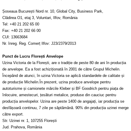
Șoseaua București Nord nr. 10, Global City, Business Park,
Clădirea O1, etaj 3, Voluntari, Ilfov, România
Tel: +40 21 202 65 00
Fax: +40 21 202 66 00
CUI: 13663684
Nr. înreg. Reg. Comerț Ilfov: J23/2379/2013
Punct de Lucru Florești Anvelope
Uzina Victoria de la Florești, are o tradiție de peste 80 de ani în producția
de anvelope. Ea a fost achiziționată în 2001 de către Grupul Michelin.
Începând de atunci, în uzina Victoria se aplică standardele de calitate și
de producție Michelin.În prezent, uzina produce anvelope pentru
autoturisme și camionete mărcile Kleber și BF Goodrich pentru piața de
înlocuire, amestecuri, țesături metalice, produse din cauciuc pentru
producția anvelopelor. Uzina are peste 1400 de angajați, iar producția se
desfășoară continuu, 7 zile pe săptămână. 90% din producția uzinei merge
către export.
Str. Uzinei nr. 1, 107255 Florești
Jud. Prahova, România