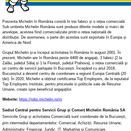
Prezenta Michelin în România constă în trei fabrici și o rețea comercială.
Sub umbrela Michelin România sunt produse diferite modele și marci de
anvelope, acestea fiind comercializate printr-o rețea națională de
distribuție. De asemenea, o parte din acestea sunt exportate în Europa și
America de Nord.
Grupul Michelin și-a început activitatea în România în august 2001. În
prezent, Michelin are în România peste 4400 de angajați, 3 fabrici (2 la
Zalău, județul Sălaj și 1 la Florești, județul Prahova), o rețea comercială şi
un centru de servicii partajate în București. Începând cu anul 2018,
Bucureștiul a devenit centru de coordonare a regiunii Europa Centrală (20
țări). În 2020, Michelin a obținut certificarea Top Employers, de la reputatul
Top Employers Institute, pentru procesele si politicile sale de Resurse
Umane, create spre beneficiul angajaților.
Website:
https://jobs.michelin.ro/ro
Sediul Central pentru Servicii Grup și Comerț Michelin România SA
Serviciile Grup și activitatea Comercială sunt coordonate de la București,
prin intermediul departamentelor: Comercial, Achiziții, Resurse Umane,
Administrativ, Financiar, Juridic, IT, Marketing și Comunicare.