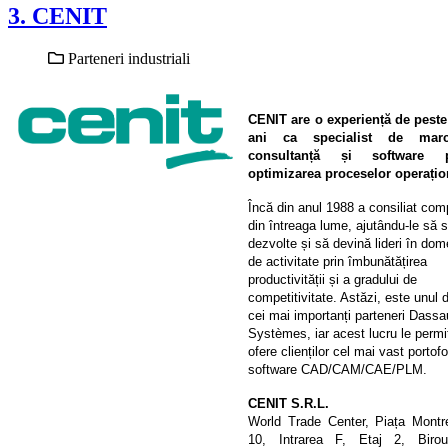
3. CENIT
Parteneri industriali
CENIT are o experiență de peste
ani ca specialist de mar
consultanță și software p
optimizarea proceselor operațio
Încă din anul 1988 a consiliat com
din întreaga lume, ajutându-le să 
dezvolte și să devină lideri în dom
de activitate prin îmbunătățirea
productivității și a gradului de
competitivitate. Astăzi, este unul d
cei mai importanți parteneri Dassa
Systèmes, iar acest lucru le permi
ofere clienților cel mai vast portofo
software CAD/CAM/CAE/PLM.
CENIT S.R.L.
World Trade Center, Piața Montre
10, Intrarea F, Etaj 2, Biro