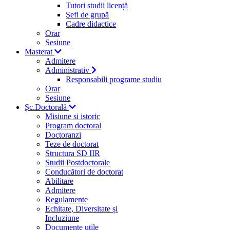
Tutori studii licență
Şefi de grupă
Cadre didactice
Orar
Sesiune
Masterat
Admitere
Administrativ
Responsabili programe studiu
Orar
Sesiune
Șc.Doctorală
Misiune si istoric
Program doctoral
Doctoranzi
Teze de doctorat
Structura SD IIR
Studii Postdoctorale
Conducători de doctorat
Abilitare
Admitere
Regulamente
Echitate, Diversitate și
Incluziune
Documente utile