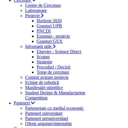
Cercetare
Centre de Cercetare
Laboratoare
Proiecte
Horizon 2020
Granturi UPB
PNCDI
Erasmus - proiecte
Granturi GEX
Informații utile
Elsevier - Science Direct
Scopus
Strategie
Proceduri / Decizii
Teme de cercetare
Comisii avizare proiecte
Echipe de robotică
Manifestări științifice
Student Design & Manufacturing
Competition
Parteneri
Parteneriate cu mediul economic
Parteneri universitari
Parteneri preuniversitari
Oferte angajare/internship