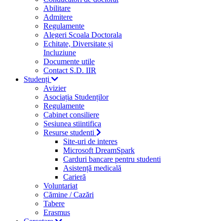
Abilitare
Admitere
Regulamente
Alegeri Scoala Doctorala
Echitate, Diversitate și
Incluziune
Documente utile
Contact S.D. IIR
Studenți
Avizier
Asociația Studenților
Regulamente
Cabinet consiliere
Sesiunea stiintifica
Resurse studenti
Site-uri de interes
Microsoft DreamSpark
Carduri bancare pentru studenti
Asistență medicală
Carieră
Voluntariat
Cămine / Cazări
Tabere
Erasmus