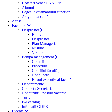
Hotarari Senat UNSTPB
Alumni
Legea invatamantului superior
Asigurarea calității
Acasă
Facultate
Despre noi
Bun venit
Despre noi
Plan Managerial
Misiune
Viziune
Echipa management
Comisii
Proceduri
Consiliul facultății
Conducere
Biroul executiv al facultății
Departamente
Contact / Secretariat
Concursuri / posturi vacante
Tur virtual
E-Learning
Infomații GDPR
Licență