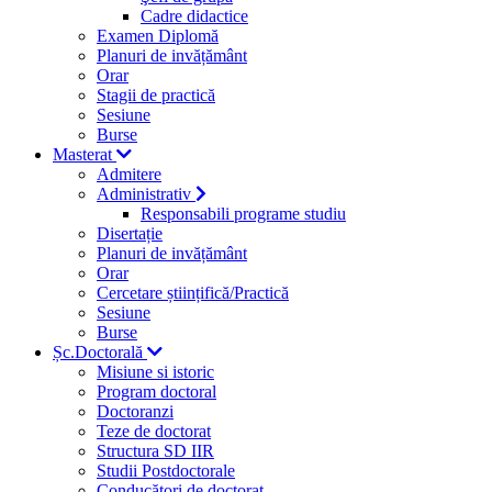
Cadre didactice
Examen Diplomă
Planuri de invățământ
Orar
Stagii de practică
Sesiune
Burse
Masterat
Admitere
Administrativ
Responsabili programe studiu
Disertație
Planuri de invățământ
Orar
Cercetare științifică/Practică
Sesiune
Burse
Șc.Doctorală
Misiune si istoric
Program doctoral
Doctoranzi
Teze de doctorat
Structura SD IIR
Studii Postdoctorale
Conducători de doctorat