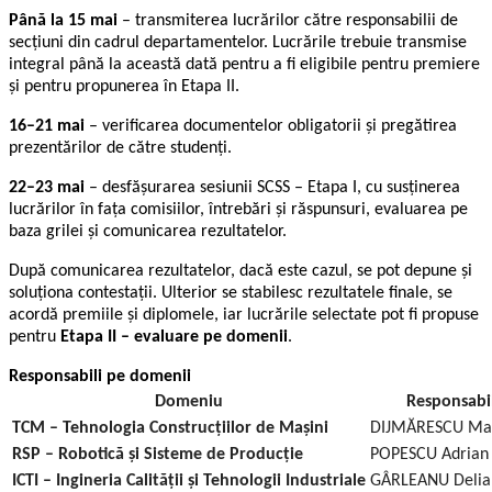
Până la 15 mai
– transmiterea lucrărilor către responsabilii de
secțiuni din cadrul departamentelor. Lucrările trebuie transmise
integral până la această dată pentru a fi eligibile pentru premiere
și pentru propunerea în Etapa II.
16–21 mai
– verificarea documentelor obligatorii și pregătirea
prezentărilor de către studenți.
22–23 mai
– desfășurarea sesiunii SCSS – Etapa I, cu susținerea
lucrărilor în fața comisiilor, întrebări și răspunsuri, evaluarea pe
baza grilei și comunicarea rezultatelor.
După comunicarea rezultatelor, dacă este cazul, se pot depune și
soluționa contestații. Ulterior se stabilesc rezultatele finale, se
acordă premiile și diplomele, iar lucrările selectate pot fi propuse
pentru
Etapa II – evaluare pe domenii
.
Responsabili pe domenii
Domeniu
Responsabi

TCM – Tehnologia Construcțiilor de Mașini
DIJMĂRESCU Ma
RSP – Robotică și Sisteme de Producție
POPESCU Adrian
ICTI – Ingineria Calității și Tehnologii Industriale
GÂRLEANU Delia