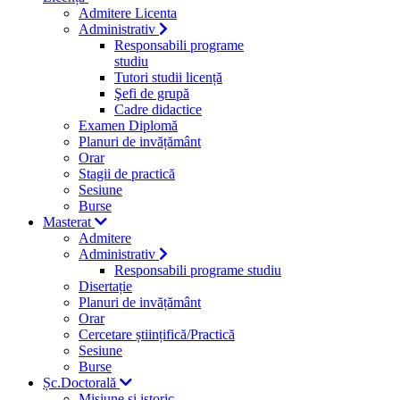
Admitere Licenta
Administrativ
Responsabili programe
studiu
Tutori studii licență
Şefi de grupă
Cadre didactice
Examen Diplomă
Planuri de invățământ
Orar
Stagii de practică
Sesiune
Burse
Masterat
Admitere
Administrativ
Responsabili programe studiu
Disertație
Planuri de invățământ
Orar
Cercetare științifică/Practică
Sesiune
Burse
Șc.Doctorală
Misiune si istoric