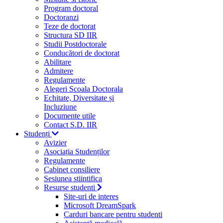
Program doctoral
Doctoranzi
Teze de doctorat
Structura SD IIR
Studii Postdoctorale
Conducători de doctorat
Abilitare
Admitere
Regulamente
Alegeri Scoala Doctorala
Echitate, Diversitate și
Incluziune
Documente utile
Contact S.D. IIR
Studenți
Avizier
Asociația Studenților
Regulamente
Cabinet consiliere
Sesiunea stiintifica
Resurse studenti
Site-uri de interes
Microsoft DreamSpark
Carduri bancare pentru studenti