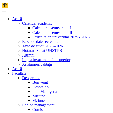
Acasă
Calendar academic
Calendarul semestrului I
Calendarul semestrului II
Structura an universitar 2025 - 2026
Baza de date secretariat
Taxe de studii 2025-2026
Hotarari Senat UNSTPB
Alumni
Legea invatamantului superior
Asigurarea calității
Acasă
Facultate
Despre noi
Bun venit
Despre noi
Plan Managerial
Misiune
Viziune
Echipa management
Comisii