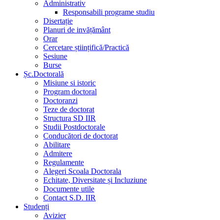
Administrativ
Responsabili programe studiu
Disertație
Planuri de invățământ
Orar
Cercetare științifică/Practică
Sesiune
Burse
Șc.Doctorală
Misiune si istoric
Program doctoral
Doctoranzi
Teze de doctorat
Structura SD IIR
Studii Postdoctorale
Conducători de doctorat
Abilitare
Admitere
Regulamente
Alegeri Scoala Doctorala
Echitate, Diversitate și Incluziune
Documente utile
Contact S.D. IIR
Studenți
Avizier