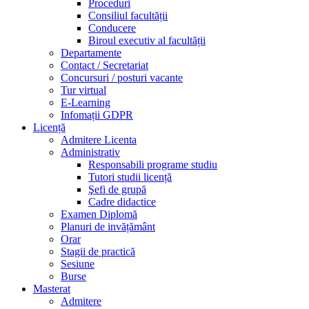
Proceduri
Consiliul facultății
Conducere
Biroul executiv al facultății
Departamente
Contact / Secretariat
Concursuri / posturi vacante
Tur virtual
E-Learning
Infomații GDPR
Licență
Admitere Licenta
Administrativ
Responsabili programe studiu
Tutori studii licență
Şefi de grupă
Cadre didactice
Examen Diplomă
Planuri de invățământ
Orar
Stagii de practică
Sesiune
Burse
Masterat
Admitere