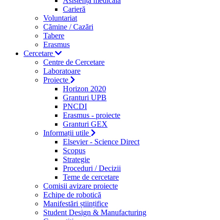
Asistență medicală
Carieră
Voluntariat
Cămine / Cazări
Tabere
Erasmus
Cercetare
Centre de Cercetare
Laboratoare
Proiecte
Horizon 2020
Granturi UPB
PNCDI
Erasmus - proiecte
Granturi GEX
Informații utile
Elsevier - Science Direct
Scopus
Strategie
Proceduri / Decizii
Teme de cercetare
Comisii avizare proiecte
Echipe de robotică
Manifestări științifice
Student Design & Manufacturing