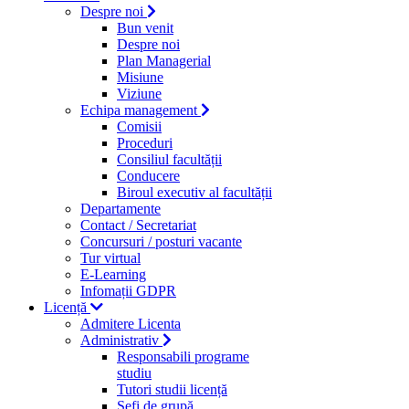
Despre noi
Bun venit
Despre noi
Plan Managerial
Misiune
Viziune
Echipa management
Comisii
Proceduri
Consiliul facultății
Conducere
Biroul executiv al facultății
Departamente
Contact / Secretariat
Concursuri / posturi vacante
Tur virtual
E-Learning
Infomații GDPR
Licență
Admitere Licenta
Administrativ
Responsabili programe
studiu
Tutori studii licență
Şefi de grupă