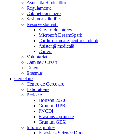
Asociația Studenților
Regulamente
Cabinet consiliere
Sesiunea stiintifica
Resurse studenti
Site-uri de interes
Microsoft DreamSpark
Carduri bancare pentru studenti
Asistență medicală
Carieră
Voluntariat
Cămine / Cazări
Tabere
Erasmus
Cercetare
Centre de Cercetare
Laboratoare
Proiecte
Horizon 2020
Granturi UPB
PNCDI
Erasmus - proiecte
Granturi GEX
Informații utile
Elsevier - Science Direct