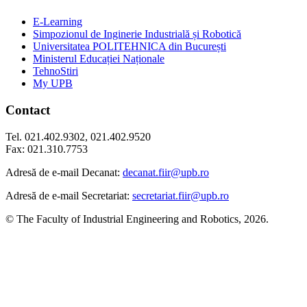
E-Learning
Simpozionul de Inginerie Industrială și Robotică
Universitatea POLITEHNICA din București
Ministerul Educației Naționale
TehnoStiri
My UPB
Contact
Tel. 021.402.9302, 021.402.9520
Fax: 021.310.7753
Adresă de e-mail Decanat:
decanat.fiir@upb.ro
Adresă de e-mail Secretariat:
secretariat.fiir@upb.ro
© The Faculty of Industrial Engineering and Robotics, 2026.