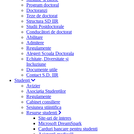
Program doctoral
Doctoranzi
Teze de doctorat
Structura SD IIR
Studii Postdoctorale
Conducători de doctorat
Abilitare
Admitere
Regulamente
Alegeri Scoala Doctorala
Echitate, Diversitate și
Incluziune
Documente utile
Contact S.D. IIR
Studenți
Avizier
Asociația Studenților
Regulamente
Cabinet consiliere
Sesiunea stiintifica
Resurse studenti
Site-uri de interes
Microsoft DreamSpark
Carduri bancare pentru studenti