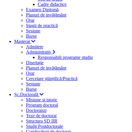
Cadre didactice
Examen Diplomă
Planuri de invățământ
Orar
Stagii de practică
Sesiune
Burse
Masterat
Admitere
Administrativ
Responsabili programe studiu
Disertație
Planuri de invățământ
Orar
Cercetare științifică/Practică
Sesiune
Burse
Șc.Doctorală
Misiune si istoric
Program doctoral
Doctoranzi
Teze de doctorat
Structura SD IIR
Studii Postdoctorale
Conducători de doctorat