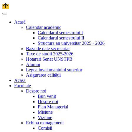
Acasă
Calendar academic
Calendarul semestrului I
Calendarul semestrului II
Structura an universitar 2025 - 2026
Baza de date secretariat
Taxe de studii 2025-2026
Hotarari Senat UNSTPB
Alumni
Legea invatamantului superior
Asigurarea calității
Acasă
Facultate
Despre noi
Bun venit
Despre noi
Plan Managerial
Misiune
Viziune
Echipa management
Comisii