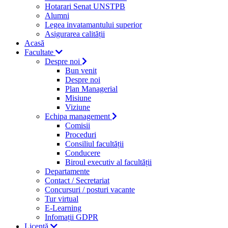
Hotarari Senat UNSTPB
Alumni
Legea invatamantului superior
Asigurarea calității
Acasă
Facultate
Despre noi
Bun venit
Despre noi
Plan Managerial
Misiune
Viziune
Echipa management
Comisii
Proceduri
Consiliul facultății
Conducere
Biroul executiv al facultății
Departamente
Contact / Secretariat
Concursuri / posturi vacante
Tur virtual
E-Learning
Infomații GDPR
Licență