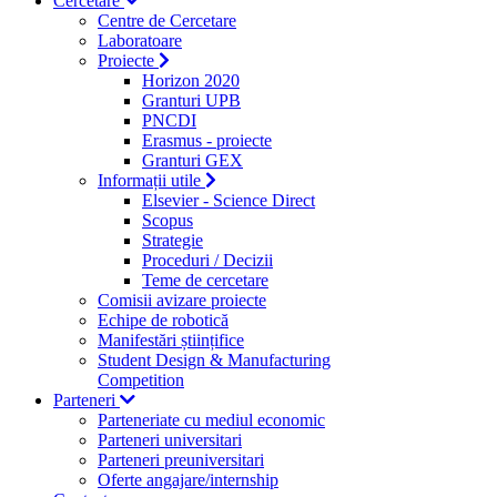
Cercetare
Centre de Cercetare
Laboratoare
Proiecte
Horizon 2020
Granturi UPB
PNCDI
Erasmus - proiecte
Granturi GEX
Informații utile
Elsevier - Science Direct
Scopus
Strategie
Proceduri / Decizii
Teme de cercetare
Comisii avizare proiecte
Echipe de robotică
Manifestări științifice
Student Design & Manufacturing
Competition
Parteneri
Parteneriate cu mediul economic
Parteneri universitari
Parteneri preuniversitari
Oferte angajare/internship