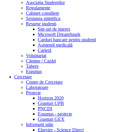
Asociația Studenților
Regulamente
Cabinet consiliere
Sesiunea stiintifica
Resurse studenti
Site-uri de interes
Microsoft DreamSpark
Carduri bancare pentru studenti
Asistență medicală
Carieră
Voluntariat
Cămine / Cazări
Tabere
Erasmus
Cercetare
Centre de Cercetare
Laboratoare
Proiecte
Horizon 2020
Granturi UPB
PNCDI
Erasmus - proiecte
Granturi GEX
Informații utile
Elsevier - Science Direct