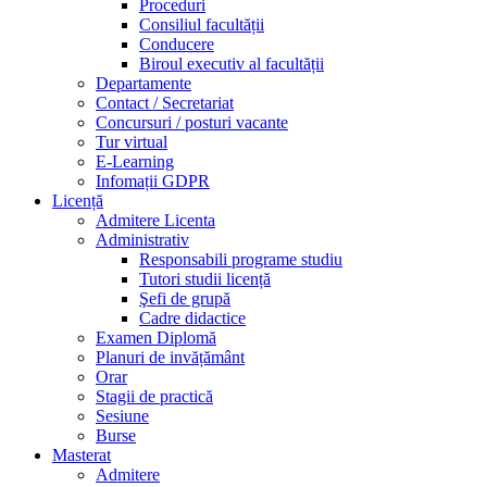
Proceduri
Consiliul facultății
Conducere
Biroul executiv al facultății
Departamente
Contact / Secretariat
Concursuri / posturi vacante
Tur virtual
E-Learning
Infomații GDPR
Licență
Admitere Licenta
Administrativ
Responsabili programe studiu
Tutori studii licență
Şefi de grupă
Cadre didactice
Examen Diplomă
Planuri de invățământ
Orar
Stagii de practică
Sesiune
Burse
Masterat
Admitere