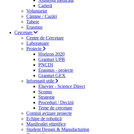
Asistență medicală
Carieră
Voluntariat
Cămine / Cazări
Tabere
Erasmus
Cercetare
Centre de Cercetare
Laboratoare
Proiecte
Horizon 2020
Granturi UPB
PNCDI
Erasmus - proiecte
Granturi GEX
Informații utile
Elsevier - Science Direct
Scopus
Strategie
Proceduri / Decizii
Teme de cercetare
Comisii avizare proiecte
Echipe de robotică
Manifestări științifice
Student Design & Manufacturing