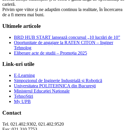
carieră.
Privim spre viitor și ne adaptăm continuu la realitate, în încercarea
de a fi mereu mai buni.
Ultimele articole
BRD HUB START lansează concursul „10 lucrări de 10”
Oportunitate de angajare la RATEN CITON – Inginer
Tehnolog
Eliberare acte de studii – Promoția 2025
Link-uri utile
E-Learning
Simpozionul de Inginerie Industrială și Robotică
Universitatea POLITEHNICA din București
Ministerul Educației Naționale
TehnoStiri
My UPB
Contact
Tel. 021.402.9302, 021.402.9520
Fax: 021.310.7753