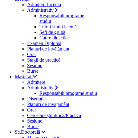
Admitere Licenta
Administrativ
Responsabili programe
studiu
Tutori studii licență
Şefi de grupă
Cadre didactice
Examen Diplomă
Planuri de invățământ
Orar
Stagii de practică
Sesiune
Burse
Masterat
Admitere
Administrativ
Responsabili programe studiu
Disertație
Planuri de invățământ
Orar
Cercetare științifică/Practică
Sesiune
Burse
Șc.Doctorală
Misiune si istoric