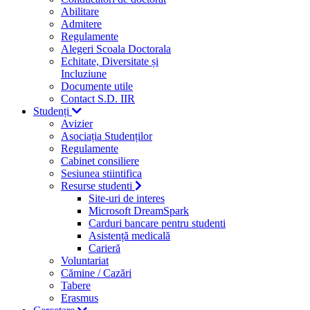
Abilitare
Admitere
Regulamente
Alegeri Scoala Doctorala
Echitate, Diversitate și
Incluziune
Documente utile
Contact S.D. IIR
Studenți
Avizier
Asociația Studenților
Regulamente
Cabinet consiliere
Sesiunea stiintifica
Resurse studenti
Site-uri de interes
Microsoft DreamSpark
Carduri bancare pentru studenti
Asistență medicală
Carieră
Voluntariat
Cămine / Cazări
Tabere
Erasmus