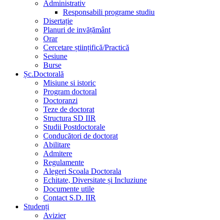
Administrativ
Responsabili programe studiu
Disertație
Planuri de invățământ
Orar
Cercetare științifică/Practică
Sesiune
Burse
Șc.Doctorală
Misiune si istoric
Program doctoral
Doctoranzi
Teze de doctorat
Structura SD IIR
Studii Postdoctorale
Conducători de doctorat
Abilitare
Admitere
Regulamente
Alegeri Scoala Doctorala
Echitate, Diversitate și Incluziune
Documente utile
Contact S.D. IIR
Studenți
Avizier