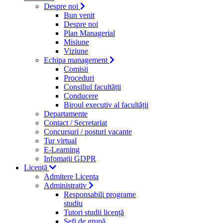
Despre noi
Bun venit
Despre noi
Plan Managerial
Misiune
Viziune
Echipa management
Comisii
Proceduri
Consiliul facultății
Conducere
Biroul executiv al facultății
Departamente
Contact / Secretariat
Concursuri / posturi vacante
Tur virtual
E-Learning
Infomații GDPR
Licență
Admitere Licenta
Administrativ
Responsabili programe
studiu
Tutori studii licență
Şefi de grupă