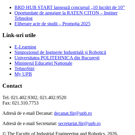
BRD HUB START lansează concursul „10 lucrări de 10”
Oportunitate de angajare la RATEN CITON – Inginer
Tehnolog
Eliberare acte de studii – Promoția 2025
Link-uri utile
E-Learning
Simpozionul de Inginerie Industrială și Robotică
Universitatea POLITEHNICA din București
Ministerul Educației Naționale
TehnoStiri
My UPB
Contact
Tel. 021.402.9302, 021.402.9520
Fax: 021.310.7753
Adresă de e-mail Decanat:
decanat.fiir@upb.ro
Adresă de e-mail Secretariat:
secretariat.fiir@upb.ro
© The Faculty of Industrial Engineering and Robotics, 2026.