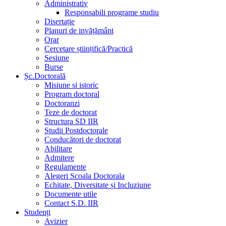
Administrativ
Responsabili programe studiu
Disertație
Planuri de invățământ
Orar
Cercetare științifică/Practică
Sesiune
Burse
Șc.Doctorală
Misiune si istoric
Program doctoral
Doctoranzi
Teze de doctorat
Structura SD IIR
Studii Postdoctorale
Conducători de doctorat
Abilitare
Admitere
Regulamente
Alegeri Scoala Doctorala
Echitate, Diversitate și Incluziune
Documente utile
Contact S.D. IIR
Studenți
Avizier