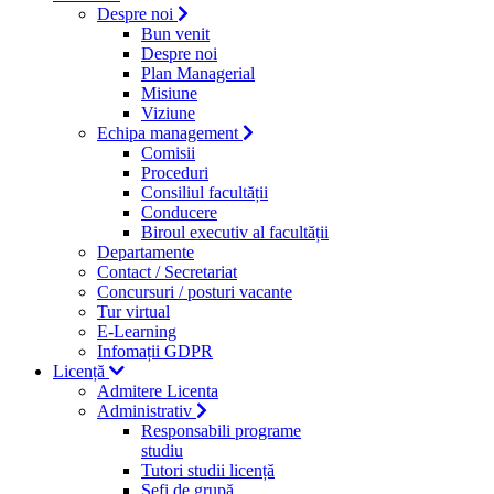
Despre noi
Bun venit
Despre noi
Plan Managerial
Misiune
Viziune
Echipa management
Comisii
Proceduri
Consiliul facultății
Conducere
Biroul executiv al facultății
Departamente
Contact / Secretariat
Concursuri / posturi vacante
Tur virtual
E-Learning
Infomații GDPR
Licență
Admitere Licenta
Administrativ
Responsabili programe
studiu
Tutori studii licență
Şefi de grupă