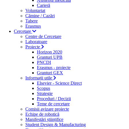
Asistență medicală
Carieră
Voluntariat
Cămine / Cazări
Tabere
Erasmus
Cercetare
Centre de Cercetare
Laboratoare
Proiecte
Horizon 2020
Granturi UPB
PNCDI
Erasmus - proiecte
Granturi GEX
Informații utile
Elsevier - Science Direct
Scopus
Strategie
Proceduri / Decizii
Teme de cercetare
Comisii avizare proiecte
Echipe de robotică
Manifestări științifice
Student Design & Manufacturing