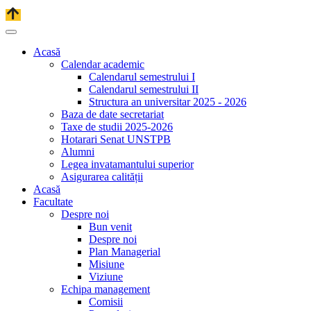
Acasă
Calendar academic
Calendarul semestrului I
Calendarul semestrului II
Structura an universitar 2025 - 2026
Baza de date secretariat
Taxe de studii 2025-2026
Hotarari Senat UNSTPB
Alumni
Legea invatamantului superior
Asigurarea calității
Acasă
Facultate
Despre noi
Bun venit
Despre noi
Plan Managerial
Misiune
Viziune
Echipa management
Comisii