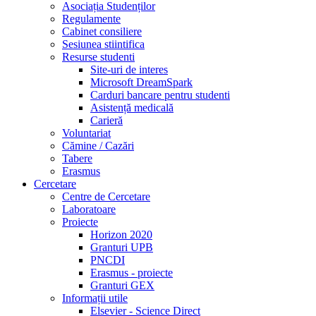
Asociația Studenților
Regulamente
Cabinet consiliere
Sesiunea stiintifica
Resurse studenti
Site-uri de interes
Microsoft DreamSpark
Carduri bancare pentru studenti
Asistență medicală
Carieră
Voluntariat
Cămine / Cazări
Tabere
Erasmus
Cercetare
Centre de Cercetare
Laboratoare
Proiecte
Horizon 2020
Granturi UPB
PNCDI
Erasmus - proiecte
Granturi GEX
Informații utile
Elsevier - Science Direct