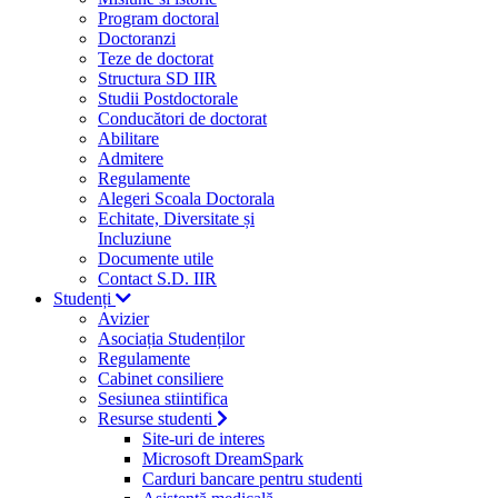
Program doctoral
Doctoranzi
Teze de doctorat
Structura SD IIR
Studii Postdoctorale
Conducători de doctorat
Abilitare
Admitere
Regulamente
Alegeri Scoala Doctorala
Echitate, Diversitate și
Incluziune
Documente utile
Contact S.D. IIR
Studenți
Avizier
Asociația Studenților
Regulamente
Cabinet consiliere
Sesiunea stiintifica
Resurse studenti
Site-uri de interes
Microsoft DreamSpark
Carduri bancare pentru studenti