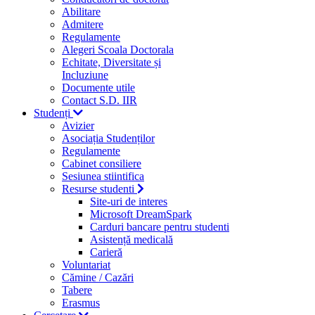
Abilitare
Admitere
Regulamente
Alegeri Scoala Doctorala
Echitate, Diversitate și
Incluziune
Documente utile
Contact S.D. IIR
Studenți
Avizier
Asociația Studenților
Regulamente
Cabinet consiliere
Sesiunea stiintifica
Resurse studenti
Site-uri de interes
Microsoft DreamSpark
Carduri bancare pentru studenti
Asistență medicală
Carieră
Voluntariat
Cămine / Cazări
Tabere
Erasmus