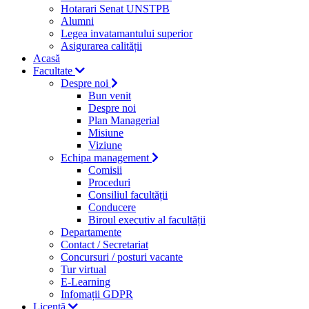
Hotarari Senat UNSTPB
Alumni
Legea invatamantului superior
Asigurarea calității
Acasă
Facultate
Despre noi
Bun venit
Despre noi
Plan Managerial
Misiune
Viziune
Echipa management
Comisii
Proceduri
Consiliul facultății
Conducere
Biroul executiv al facultății
Departamente
Contact / Secretariat
Concursuri / posturi vacante
Tur virtual
E-Learning
Infomații GDPR
Licență