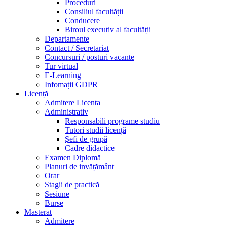
Proceduri
Consiliul facultății
Conducere
Biroul executiv al facultății
Departamente
Contact / Secretariat
Concursuri / posturi vacante
Tur virtual
E-Learning
Infomații GDPR
Licență
Admitere Licenta
Administrativ
Responsabili programe studiu
Tutori studii licență
Şefi de grupă
Cadre didactice
Examen Diplomă
Planuri de invățământ
Orar
Stagii de practică
Sesiune
Burse
Masterat
Admitere