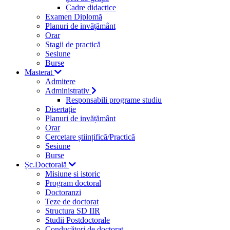
Cadre didactice
Examen Diplomă
Planuri de invățământ
Orar
Stagii de practică
Sesiune
Burse
Masterat
Admitere
Administrativ
Responsabili programe studiu
Disertație
Planuri de invățământ
Orar
Cercetare științifică/Practică
Sesiune
Burse
Șc.Doctorală
Misiune si istoric
Program doctoral
Doctoranzi
Teze de doctorat
Structura SD IIR
Studii Postdoctorale
Conducători de doctorat