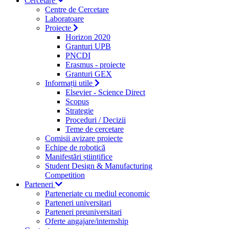
Cercetare
Centre de Cercetare
Laboratoare
Proiecte
Horizon 2020
Granturi UPB
PNCDI
Erasmus - proiecte
Granturi GEX
Informații utile
Elsevier - Science Direct
Scopus
Strategie
Proceduri / Decizii
Teme de cercetare
Comisii avizare proiecte
Echipe de robotică
Manifestări științifice
Student Design & Manufacturing
Competition
Parteneri
Parteneriate cu mediul economic
Parteneri universitari
Parteneri preuniversitari
Oferte angajare/internship