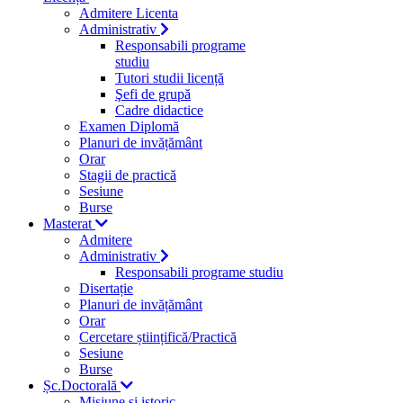
Admitere Licenta
Administrativ
Responsabili programe
studiu
Tutori studii licență
Şefi de grupă
Cadre didactice
Examen Diplomă
Planuri de invățământ
Orar
Stagii de practică
Sesiune
Burse
Masterat
Admitere
Administrativ
Responsabili programe studiu
Disertație
Planuri de invățământ
Orar
Cercetare științifică/Practică
Sesiune
Burse
Șc.Doctorală
Misiune si istoric