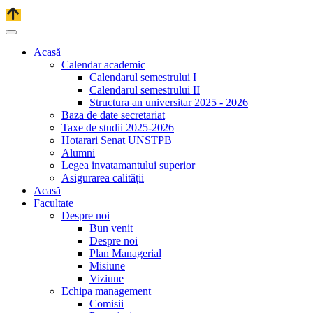
Acasă
Calendar academic
Calendarul semestrului I
Calendarul semestrului II
Structura an universitar 2025 - 2026
Baza de date secretariat
Taxe de studii 2025-2026
Hotarari Senat UNSTPB
Alumni
Legea invatamantului superior
Asigurarea calității
Acasă
Facultate
Despre noi
Bun venit
Despre noi
Plan Managerial
Misiune
Viziune
Echipa management
Comisii