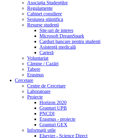
Asociația Studenților
Regulamente
Cabinet consiliere
Sesiunea stiintifica
Resurse studenti
Site-uri de interes
Microsoft DreamSpark
Carduri bancare pentru studenti
Asistență medicală
Carieră
Voluntariat
Cămine / Cazări
Tabere
Erasmus
Cercetare
Centre de Cercetare
Laboratoare
Proiecte
Horizon 2020
Granturi UPB
PNCDI
Erasmus - proiecte
Granturi GEX
Informații utile
Elsevier - Science Direct