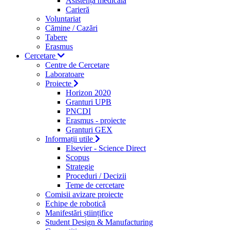
Asistență medicală
Carieră
Voluntariat
Cămine / Cazări
Tabere
Erasmus
Cercetare
Centre de Cercetare
Laboratoare
Proiecte
Horizon 2020
Granturi UPB
PNCDI
Erasmus - proiecte
Granturi GEX
Informații utile
Elsevier - Science Direct
Scopus
Strategie
Proceduri / Decizii
Teme de cercetare
Comisii avizare proiecte
Echipe de robotică
Manifestări științifice
Student Design & Manufacturing