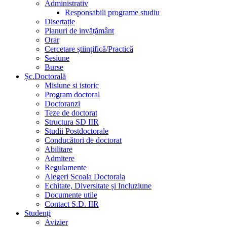
Administrativ
Responsabili programe studiu
Disertație
Planuri de invățământ
Orar
Cercetare științifică/Practică
Sesiune
Burse
Șc.Doctorală
Misiune si istoric
Program doctoral
Doctoranzi
Teze de doctorat
Structura SD IIR
Studii Postdoctorale
Conducători de doctorat
Abilitare
Admitere
Regulamente
Alegeri Scoala Doctorala
Echitate, Diversitate și Incluziune
Documente utile
Contact S.D. IIR
Studenți
Avizier