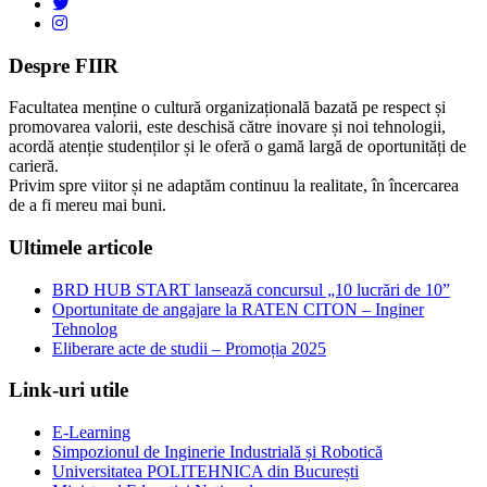
Despre FIIR
Facultatea menține o cultură organizațională bazată pe respect și
promovarea valorii, este deschisă către inovare și noi tehnologii,
acordă atenție studenților și le oferă o gamă largă de oportunități de
carieră.
Privim spre viitor și ne adaptăm continuu la realitate, în încercarea
de a fi mereu mai buni.
Ultimele articole
BRD HUB START lansează concursul „10 lucrări de 10”
Oportunitate de angajare la RATEN CITON – Inginer
Tehnolog
Eliberare acte de studii – Promoția 2025
Link-uri utile
E-Learning
Simpozionul de Inginerie Industrială și Robotică
Universitatea POLITEHNICA din București