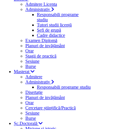
Admitere Licenta
Administrativ
Responsabili programe
studiu
Tutori studii licență
Şefi de grupă
Cadre didactice
Examen Diplomă
Planuri de invățământ
Orar
Stagii de practică
Sesiune
Burse
Masterat
Admitere
Administrativ
Responsabili programe studiu
Disertație
Planuri de invățământ
Orar
Cercetare științifică/Practică
Sesiune
Burse
Șc.Doctorală
Misiune si istoric