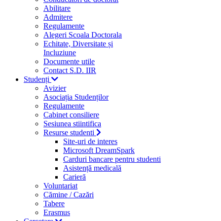
Abilitare
Admitere
Regulamente
Alegeri Scoala Doctorala
Echitate, Diversitate și
Incluziune
Documente utile
Contact S.D. IIR
Studenți
Avizier
Asociația Studenților
Regulamente
Cabinet consiliere
Sesiunea stiintifica
Resurse studenti
Site-uri de interes
Microsoft DreamSpark
Carduri bancare pentru studenti
Asistență medicală
Carieră
Voluntariat
Cămine / Cazări
Tabere
Erasmus