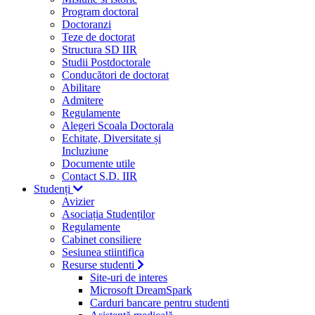
Program doctoral
Doctoranzi
Teze de doctorat
Structura SD IIR
Studii Postdoctorale
Conducători de doctorat
Abilitare
Admitere
Regulamente
Alegeri Scoala Doctorala
Echitate, Diversitate și
Incluziune
Documente utile
Contact S.D. IIR
Studenți
Avizier
Asociația Studenților
Regulamente
Cabinet consiliere
Sesiunea stiintifica
Resurse studenti
Site-uri de interes
Microsoft DreamSpark
Carduri bancare pentru studenti