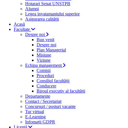
Hotarari Senat UNSTPB
Alumni
Legea invatamantului superior
Asigurarea calității
Acasă
Facultate
Despre noi
Bun venit
Despre noi
Plan Managerial
Misiune
Viziune
Echipa management
Comisii
Proceduri
Consiliul facultății
Conducere
Biroul executiv al facultății
Departamente
Contact / Secretariat
Concursuri / posturi vacante
Tur virtual
E-Learning
Infomații GDPR
Licență