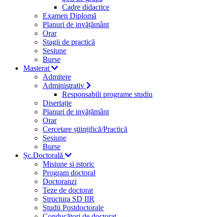
Cadre didactice
Examen Diplomă
Planuri de invățământ
Orar
Stagii de practică
Sesiune
Burse
Masterat
Admitere
Administrativ
Responsabili programe studiu
Disertație
Planuri de invățământ
Orar
Cercetare științifică/Practică
Sesiune
Burse
Șc.Doctorală
Misiune si istoric
Program doctoral
Doctoranzi
Teze de doctorat
Structura SD IIR
Studii Postdoctorale
Conducători de doctorat