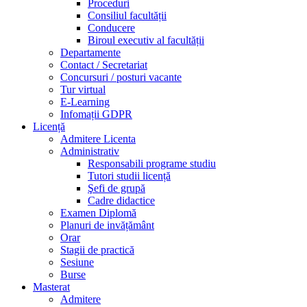
Proceduri
Consiliul facultății
Conducere
Biroul executiv al facultății
Departamente
Contact / Secretariat
Concursuri / posturi vacante
Tur virtual
E-Learning
Infomații GDPR
Licență
Admitere Licenta
Administrativ
Responsabili programe studiu
Tutori studii licență
Şefi de grupă
Cadre didactice
Examen Diplomă
Planuri de invățământ
Orar
Stagii de practică
Sesiune
Burse
Masterat
Admitere