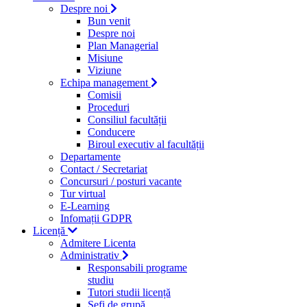
Despre noi
Bun venit
Despre noi
Plan Managerial
Misiune
Viziune
Echipa management
Comisii
Proceduri
Consiliul facultății
Conducere
Biroul executiv al facultății
Departamente
Contact / Secretariat
Concursuri / posturi vacante
Tur virtual
E-Learning
Infomații GDPR
Licență
Admitere Licenta
Administrativ
Responsabili programe
studiu
Tutori studii licență
Şefi de grupă