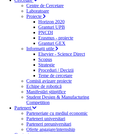
Cercetare
Centre de Cercetare
Laboratoare
Proiecte
Horizon 2020
Granturi UPB
PNCDI
Erasmus - proiecte
Granturi GEX
Informații utile
Elsevier - Science Direct
Scopus
Strategie
Proceduri / Decizii
Teme de cercetare
Comisii avizare proiecte
Echipe de robotică
Manifestări științifice
Student Design & Manufacturing
Competition
Parteneri
Parteneriate cu mediul economic
Parteneri universitari
Parteneri preuniversitari
Oferte angajare/internship