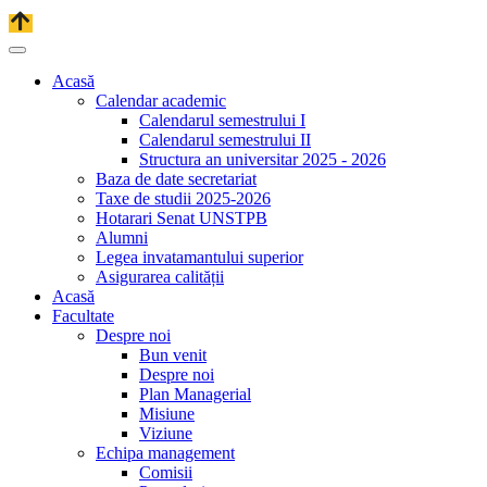
Acasă
Calendar academic
Calendarul semestrului I
Calendarul semestrului II
Structura an universitar 2025 - 2026
Baza de date secretariat
Taxe de studii 2025-2026
Hotarari Senat UNSTPB
Alumni
Legea invatamantului superior
Asigurarea calității
Acasă
Facultate
Despre noi
Bun venit
Despre noi
Plan Managerial
Misiune
Viziune
Echipa management
Comisii