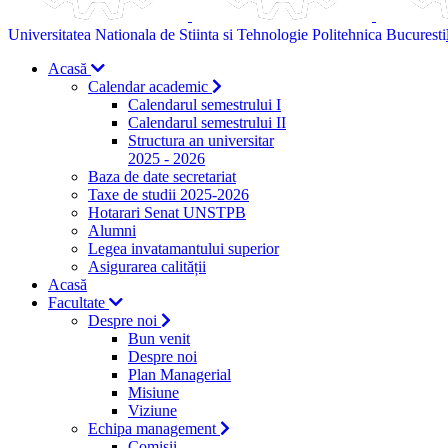
Universitatea Nationala de Stiinta si Tehnologie Politehnica Bucuresti
Acasă
Calendar academic
Calendarul semestrului I
Calendarul semestrului II
Structura an universitar
2025 - 2026
Baza de date secretariat
Taxe de studii 2025-2026
Hotarari Senat UNSTPB
Alumni
Legea invatamantului superior
Asigurarea calității
Acasă
Facultate
Despre noi
Bun venit
Despre noi
Plan Managerial
Misiune
Viziune
Echipa management
Comisii