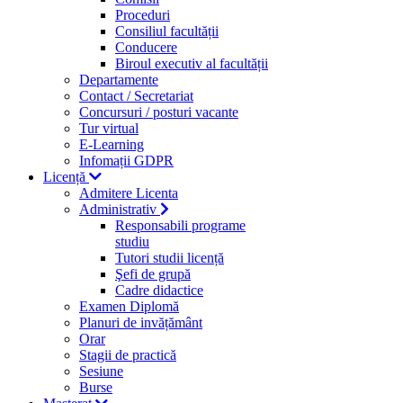
Proceduri
Consiliul facultății
Conducere
Biroul executiv al facultății
Departamente
Contact / Secretariat
Concursuri / posturi vacante
Tur virtual
E-Learning
Infomații GDPR
Licență
Admitere Licenta
Administrativ
Responsabili programe
studiu
Tutori studii licență
Şefi de grupă
Cadre didactice
Examen Diplomă
Planuri de invățământ
Orar
Stagii de practică
Sesiune
Burse