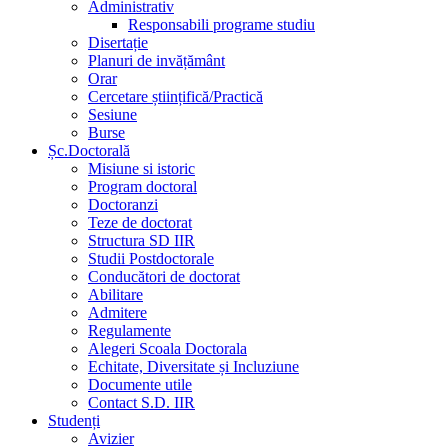
Administrativ
Responsabili programe studiu
Disertație
Planuri de invățământ
Orar
Cercetare științifică/Practică
Sesiune
Burse
Șc.Doctorală
Misiune si istoric
Program doctoral
Doctoranzi
Teze de doctorat
Structura SD IIR
Studii Postdoctorale
Conducători de doctorat
Abilitare
Admitere
Regulamente
Alegeri Scoala Doctorala
Echitate, Diversitate și Incluziune
Documente utile
Contact S.D. IIR
Studenți
Avizier