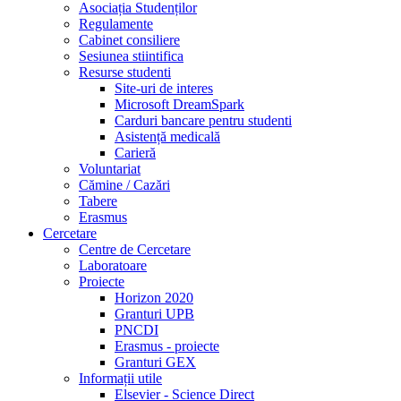
Asociația Studenților
Regulamente
Cabinet consiliere
Sesiunea stiintifica
Resurse studenti
Site-uri de interes
Microsoft DreamSpark
Carduri bancare pentru studenti
Asistență medicală
Carieră
Voluntariat
Cămine / Cazări
Tabere
Erasmus
Cercetare
Centre de Cercetare
Laboratoare
Proiecte
Horizon 2020
Granturi UPB
PNCDI
Erasmus - proiecte
Granturi GEX
Informații utile
Elsevier - Science Direct