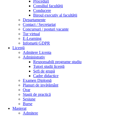
Proceduri
Consiliul facultății
Conducere
Biroul executiv al facultății
Departamente
Contact / Secretariat
Concursuri / posturi vacante
Tur virtual
E-Learning
Infomații GDPR
Licență
Admitere Licenta
Administrativ
Responsabili programe studiu
Tutori studii licență
Şefi de grupă
Cadre didactice
Examen Diplomă
Planuri de invățământ
Orar
Stagii de practică
Sesiune
Burse
Masterat
Admitere