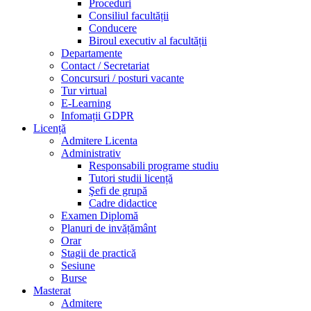
Proceduri
Consiliul facultății
Conducere
Biroul executiv al facultății
Departamente
Contact / Secretariat
Concursuri / posturi vacante
Tur virtual
E-Learning
Infomații GDPR
Licență
Admitere Licenta
Administrativ
Responsabili programe studiu
Tutori studii licență
Şefi de grupă
Cadre didactice
Examen Diplomă
Planuri de invățământ
Orar
Stagii de practică
Sesiune
Burse
Masterat
Admitere