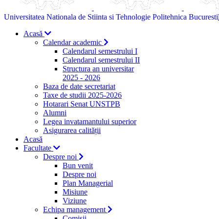
Universitatea Nationala de Stiinta si Tehnologie Politehnica Bucuresti
Acasă
Calendar academic
Calendarul semestrului I
Calendarul semestrului II
Structura an universitar
2025 - 2026
Baza de date secretariat
Taxe de studii 2025-2026
Hotarari Senat UNSTPB
Alumni
Legea invatamantului superior
Asigurarea calității
Acasă
Facultate
Despre noi
Bun venit
Despre noi
Plan Managerial
Misiune
Viziune
Echipa management
Comisii