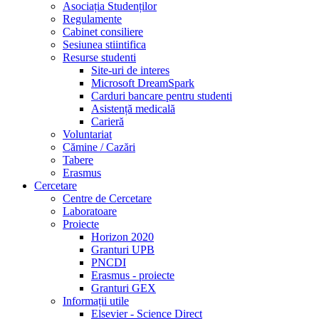
Asociația Studenților
Regulamente
Cabinet consiliere
Sesiunea stiintifica
Resurse studenti
Site-uri de interes
Microsoft DreamSpark
Carduri bancare pentru studenti
Asistență medicală
Carieră
Voluntariat
Cămine / Cazări
Tabere
Erasmus
Cercetare
Centre de Cercetare
Laboratoare
Proiecte
Horizon 2020
Granturi UPB
PNCDI
Erasmus - proiecte
Granturi GEX
Informații utile
Elsevier - Science Direct