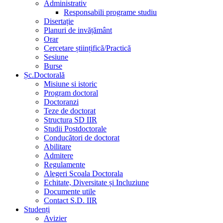
Administrativ
Responsabili programe studiu
Disertație
Planuri de invățământ
Orar
Cercetare științifică/Practică
Sesiune
Burse
Șc.Doctorală
Misiune si istoric
Program doctoral
Doctoranzi
Teze de doctorat
Structura SD IIR
Studii Postdoctorale
Conducători de doctorat
Abilitare
Admitere
Regulamente
Alegeri Scoala Doctorala
Echitate, Diversitate și Incluziune
Documente utile
Contact S.D. IIR
Studenți
Avizier