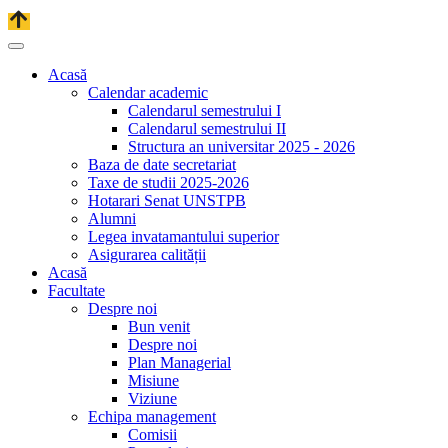
Acasă
Calendar academic
Calendarul semestrului I
Calendarul semestrului II
Structura an universitar 2025 - 2026
Baza de date secretariat
Taxe de studii 2025-2026
Hotarari Senat UNSTPB
Alumni
Legea invatamantului superior
Asigurarea calității
Acasă
Facultate
Despre noi
Bun venit
Despre noi
Plan Managerial
Misiune
Viziune
Echipa management
Comisii