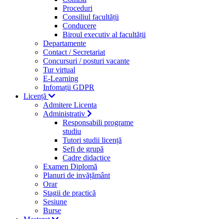
Proceduri
Consiliul facultății
Conducere
Biroul executiv al facultății
Departamente
Contact / Secretariat
Concursuri / posturi vacante
Tur virtual
E-Learning
Infomații GDPR
Licență
Admitere Licenta
Administrativ
Responsabili programe
studiu
Tutori studii licență
Şefi de grupă
Cadre didactice
Examen Diplomă
Planuri de invățământ
Orar
Stagii de practică
Sesiune
Burse