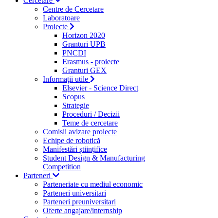
Cercetare
Centre de Cercetare
Laboratoare
Proiecte
Horizon 2020
Granturi UPB
PNCDI
Erasmus - proiecte
Granturi GEX
Informații utile
Elsevier - Science Direct
Scopus
Strategie
Proceduri / Decizii
Teme de cercetare
Comisii avizare proiecte
Echipe de robotică
Manifestări științifice
Student Design & Manufacturing
Competition
Parteneri
Parteneriate cu mediul economic
Parteneri universitari
Parteneri preuniversitari
Oferte angajare/internship