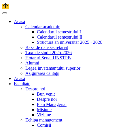
Acasă
Calendar academic
Calendarul semestrului I
Calendarul semestrului II
Structura an universitar 2025 - 2026
Baza de date secretariat
Taxe de studii 2025-2026
Hotarari Senat UNSTPB
Alumni
Legea invatamantului superior
Asigurarea calității
Acasă
Facultate
Despre noi
Bun venit
Despre noi
Plan Managerial
Misiune
Viziune
Echipa management
Comisii