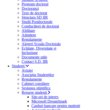
Program doctoral
Doctoranzi
Teze de doctorat
Structura SD IIR
Studii Postdoctorale
Conducători de doctorat
Abilitare
Admitere
Regulamente
Alegeri Scoala Doctorala
Echitate, Diversitate și
Incluziune
Documente utile
Contact S.D. IIR
Studenți
Avizier
Asociația Studenților
Regulamente
Cabinet consiliere
Sesiunea stiintifica
Resurse studenti
Site-uri de interes
Microsoft DreamSpark
Carduri bancare pentru studenti