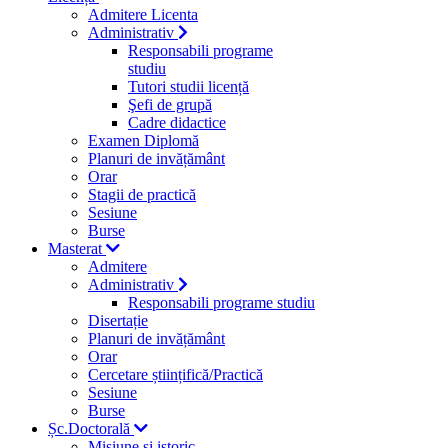
Admitere Licenta
Administrativ
Responsabili programe
studiu
Tutori studii licență
Şefi de grupă
Cadre didactice
Examen Diplomă
Planuri de invățământ
Orar
Stagii de practică
Sesiune
Burse
Masterat
Admitere
Administrativ
Responsabili programe studiu
Disertație
Planuri de invățământ
Orar
Cercetare științifică/Practică
Sesiune
Burse
Șc.Doctorală
Misiune si istoric