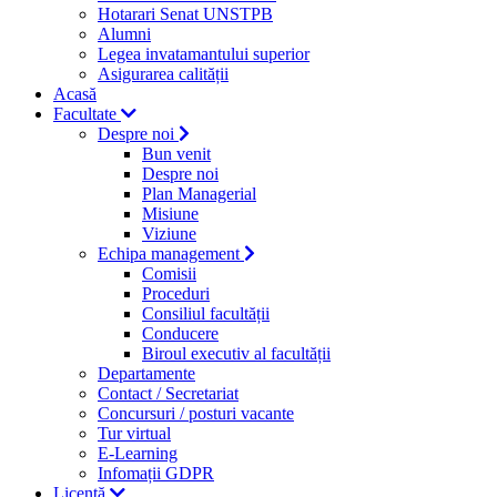
Hotarari Senat UNSTPB
Alumni
Legea invatamantului superior
Asigurarea calității
Acasă
Facultate
Despre noi
Bun venit
Despre noi
Plan Managerial
Misiune
Viziune
Echipa management
Comisii
Proceduri
Consiliul facultății
Conducere
Biroul executiv al facultății
Departamente
Contact / Secretariat
Concursuri / posturi vacante
Tur virtual
E-Learning
Infomații GDPR
Licență