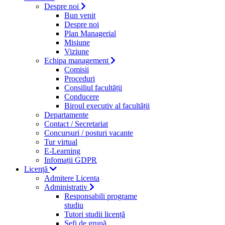
Despre noi
Bun venit
Despre noi
Plan Managerial
Misiune
Viziune
Echipa management
Comisii
Proceduri
Consiliul facultății
Conducere
Biroul executiv al facultății
Departamente
Contact / Secretariat
Concursuri / posturi vacante
Tur virtual
E-Learning
Infomații GDPR
Licență
Admitere Licenta
Administrativ
Responsabili programe
studiu
Tutori studii licență
Şefi de grupă