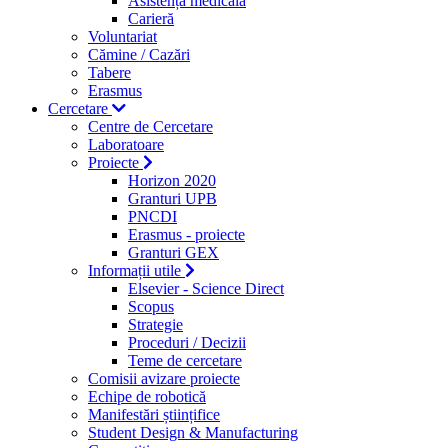
Asistență medicală
Carieră
Voluntariat
Cămine / Cazări
Tabere
Erasmus
Cercetare
Centre de Cercetare
Laboratoare
Proiecte
Horizon 2020
Granturi UPB
PNCDI
Erasmus - proiecte
Granturi GEX
Informații utile
Elsevier - Science Direct
Scopus
Strategie
Proceduri / Decizii
Teme de cercetare
Comisii avizare proiecte
Echipe de robotică
Manifestări științifice
Student Design & Manufacturing