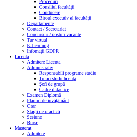
Proceduri
Consiliul facultății
Conducere
Biroul executiv al facultății
Departamente
Contact / Secretariat
Concursuri / posturi vacante
Tur virtual
E-Learning
Infomații GDPR
Licență
Admitere Licenta
Administrativ
Responsabili programe studiu
Tutori studii licență
Şefi de grupă
Cadre didactice
Examen Diplomă
Planuri de invățământ
Orar
Stagii de practică
Sesiune
Burse
Masterat
Admitere