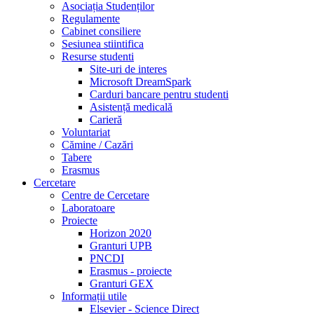
Asociația Studenților
Regulamente
Cabinet consiliere
Sesiunea stiintifica
Resurse studenti
Site-uri de interes
Microsoft DreamSpark
Carduri bancare pentru studenti
Asistență medicală
Carieră
Voluntariat
Cămine / Cazări
Tabere
Erasmus
Cercetare
Centre de Cercetare
Laboratoare
Proiecte
Horizon 2020
Granturi UPB
PNCDI
Erasmus - proiecte
Granturi GEX
Informații utile
Elsevier - Science Direct