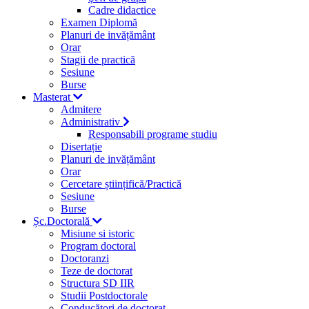
Cadre didactice
Examen Diplomă
Planuri de invățământ
Orar
Stagii de practică
Sesiune
Burse
Masterat
Admitere
Administrativ
Responsabili programe studiu
Disertație
Planuri de invățământ
Orar
Cercetare științifică/Practică
Sesiune
Burse
Șc.Doctorală
Misiune si istoric
Program doctoral
Doctoranzi
Teze de doctorat
Structura SD IIR
Studii Postdoctorale
Conducători de doctorat