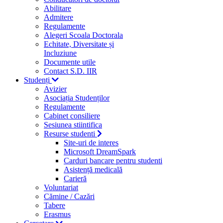
Abilitare
Admitere
Regulamente
Alegeri Scoala Doctorala
Echitate, Diversitate și
Incluziune
Documente utile
Contact S.D. IIR
Studenți
Avizier
Asociația Studenților
Regulamente
Cabinet consiliere
Sesiunea stiintifica
Resurse studenti
Site-uri de interes
Microsoft DreamSpark
Carduri bancare pentru studenti
Asistență medicală
Carieră
Voluntariat
Cămine / Cazări
Tabere
Erasmus