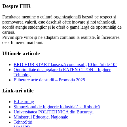
Despre FIIR
Facultatea menține o cultură organizațională bazată pe respect și
promovarea valorii, este deschisă către inovare și noi tehnologii,
acordă atenție studenților și le oferă o gamă largă de oportunități de
carieră.
Privim spre viitor și ne adaptăm continuu la realitate, în încercarea
de a fi mereu mai buni.
Ultimele articole
BRD HUB START lansează concursul „10 lucrări de 10”
Oportunitate de angajare la RATEN CITON – Inginer
Tehnolog
Eliberare acte de studii – Promoția 2025
Link-uri utile
E-Learning
Simpozionul de Inginerie Industrială și Robotică
Universitatea POLITEHNICA din București
Ministerul Educației Naționale
TehnoStiri