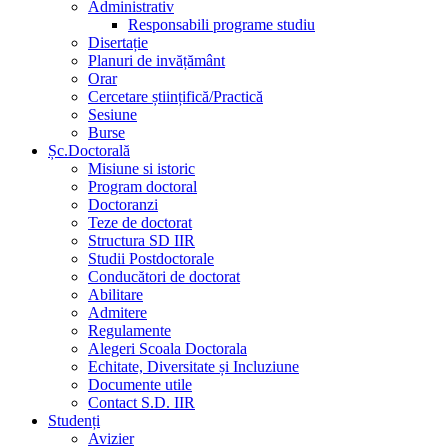
Administrativ
Responsabili programe studiu
Disertație
Planuri de invățământ
Orar
Cercetare științifică/Practică
Sesiune
Burse
Șc.Doctorală
Misiune si istoric
Program doctoral
Doctoranzi
Teze de doctorat
Structura SD IIR
Studii Postdoctorale
Conducători de doctorat
Abilitare
Admitere
Regulamente
Alegeri Scoala Doctorala
Echitate, Diversitate și Incluziune
Documente utile
Contact S.D. IIR
Studenți
Avizier