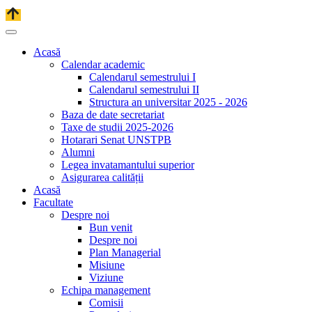
Acasă
Calendar academic
Calendarul semestrului I
Calendarul semestrului II
Structura an universitar 2025 - 2026
Baza de date secretariat
Taxe de studii 2025-2026
Hotarari Senat UNSTPB
Alumni
Legea invatamantului superior
Asigurarea calității
Acasă
Facultate
Despre noi
Bun venit
Despre noi
Plan Managerial
Misiune
Viziune
Echipa management
Comisii