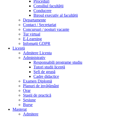
Proceduri
Consiliul facultății
Conducere
Biroul executiv al facultății
Departamente
Contact / Secretariat
Concursuri / posturi vacante
Tur virtual
E-Learning
Infomații GDPR
Licență
Admitere Licenta
Administrativ
Responsabili programe studiu
Tutori studii licență
Şefi de grupă
Cadre didactice
Examen Diplomă
Planuri de invățământ
Orar
Stagii de practică
Sesiune
Burse
Masterat
Admitere