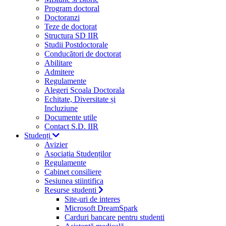
Program doctoral
Doctoranzi
Teze de doctorat
Structura SD IIR
Studii Postdoctorale
Conducători de doctorat
Abilitare
Admitere
Regulamente
Alegeri Scoala Doctorala
Echitate, Diversitate și
Incluziune
Documente utile
Contact S.D. IIR
Studenți
Avizier
Asociația Studenților
Regulamente
Cabinet consiliere
Sesiunea stiintifica
Resurse studenti
Site-uri de interes
Microsoft DreamSpark
Carduri bancare pentru studenti