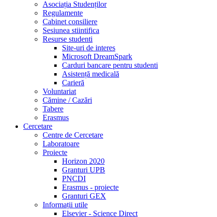
Asociația Studenților
Regulamente
Cabinet consiliere
Sesiunea stiintifica
Resurse studenti
Site-uri de interes
Microsoft DreamSpark
Carduri bancare pentru studenti
Asistență medicală
Carieră
Voluntariat
Cămine / Cazări
Tabere
Erasmus
Cercetare
Centre de Cercetare
Laboratoare
Proiecte
Horizon 2020
Granturi UPB
PNCDI
Erasmus - proiecte
Granturi GEX
Informații utile
Elsevier - Science Direct