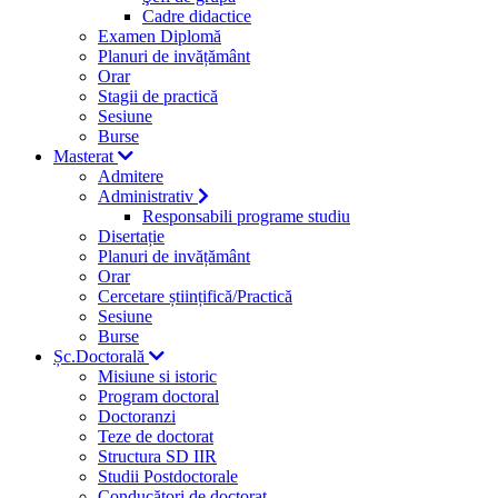
Cadre didactice
Examen Diplomă
Planuri de invățământ
Orar
Stagii de practică
Sesiune
Burse
Masterat
Admitere
Administrativ
Responsabili programe studiu
Disertație
Planuri de invățământ
Orar
Cercetare științifică/Practică
Sesiune
Burse
Șc.Doctorală
Misiune si istoric
Program doctoral
Doctoranzi
Teze de doctorat
Structura SD IIR
Studii Postdoctorale
Conducători de doctorat