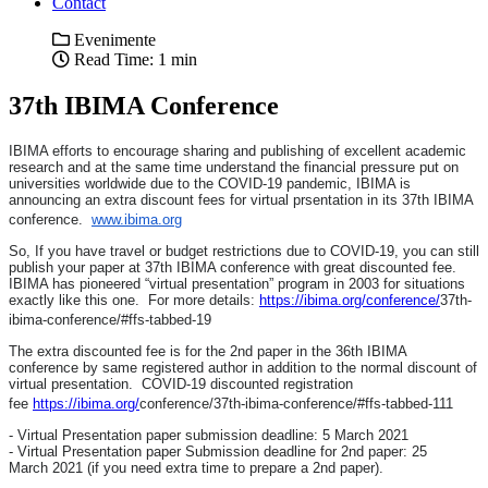
Contact
Evenimente
Read Time: 1 min
37th IBIMA Conference
IBIMA efforts to encourage sharing and publishing of excellent academic
research and at the same time understand the financial pressure put on
universities worldwide due to the COVID-19 pandemic, IBIMA is
announcing an extra discount fees for virtual prsentation in its 37th IBIMA
conference.
www.ibima.org
So, If you have travel or budget restrictions due to COVID-19, you can still
publish your paper at 37th IBIMA conference with great discounted fee.
IBIMA has pioneered “virtual presentation” program in 2003 for situations
exactly like this one. For more details:
https://ibima.org/conference/
37th-
ibima-conference/#ffs-
tabbed-19
The extra discounted fee is for the 2nd paper in the 36th IBIMA
conference by same registered author in addition to the normal discount of
virtual presentation. COVID-19 discounted registration
fee
https://ibima.org/
conference/37th-ibima-
conference/#ffs-tabbed-111
- Virtual Presentation paper submission deadline: 5 March 2021
- Virtual Presentation paper Submission deadline for 2nd paper: 25
March 2021 (if you need extra time to prepare a 2nd paper).