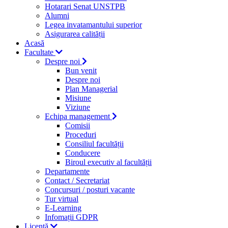
Hotarari Senat UNSTPB
Alumni
Legea invatamantului superior
Asigurarea calității
Acasă
Facultate
Despre noi
Bun venit
Despre noi
Plan Managerial
Misiune
Viziune
Echipa management
Comisii
Proceduri
Consiliul facultății
Conducere
Biroul executiv al facultății
Departamente
Contact / Secretariat
Concursuri / posturi vacante
Tur virtual
E-Learning
Infomații GDPR
Licență