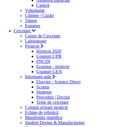
Asistență medicală
Carieră
Voluntariat
Cămine / Cazări
Tabere
Erasmus
Cercetare
Centre de Cercetare
Laboratoare
Proiecte
Horizon 2020
Granturi UPB
PNCDI
Erasmus - proiecte
Granturi GEX
Informații utile
Elsevier - Science Direct
Scopus
Strategie
Proceduri / Decizii
Teme de cercetare
Comisii avizare proiecte
Echipe de robotică
Manifestări științifice
Student Design & Manufacturing