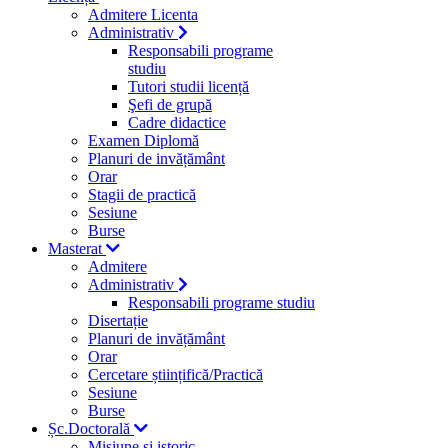
Admitere Licenta
Administrativ
Responsabili programe
studiu
Tutori studii licență
Şefi de grupă
Cadre didactice
Examen Diplomă
Planuri de invățământ
Orar
Stagii de practică
Sesiune
Burse
Masterat
Admitere
Administrativ
Responsabili programe studiu
Disertație
Planuri de invățământ
Orar
Cercetare științifică/Practică
Sesiune
Burse
Șc.Doctorală
Misiune si istoric