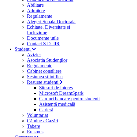
Abilitare
Admitere
Regulamente
Alegeri Scoala Doctorala
Echitate, Diversitate și
Incluziune
Documente utile
Contact S.D. IIR
Studenți
Avizier
Asociația Studenților
Regulamente
Cabinet consiliere
Sesiunea stiintifica
Resurse studenti
Site-uri de interes
Microsoft DreamSpark
Carduri bancare pentru studenti
Asistență medicală
Carieră
Voluntariat
Cămine / Cazări
Tabere
Erasmus