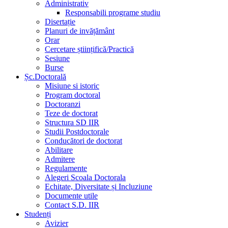
Administrativ
Responsabili programe studiu
Disertație
Planuri de invățământ
Orar
Cercetare științifică/Practică
Sesiune
Burse
Șc.Doctorală
Misiune si istoric
Program doctoral
Doctoranzi
Teze de doctorat
Structura SD IIR
Studii Postdoctorale
Conducători de doctorat
Abilitare
Admitere
Regulamente
Alegeri Scoala Doctorala
Echitate, Diversitate și Incluziune
Documente utile
Contact S.D. IIR
Studenți
Avizier