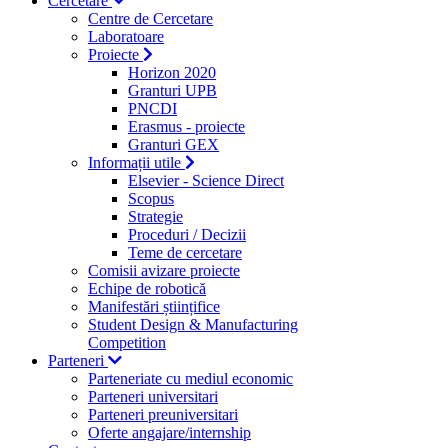
Cercetare
Centre de Cercetare
Laboratoare
Proiecte
Horizon 2020
Granturi UPB
PNCDI
Erasmus - proiecte
Granturi GEX
Informații utile
Elsevier - Science Direct
Scopus
Strategie
Proceduri / Decizii
Teme de cercetare
Comisii avizare proiecte
Echipe de robotică
Manifestări științifice
Student Design & Manufacturing
Competition
Parteneri
Parteneriate cu mediul economic
Parteneri universitari
Parteneri preuniversitari
Oferte angajare/internship