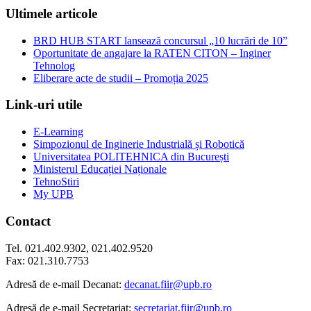
Ultimele articole
BRD HUB START lansează concursul „10 lucrări de 10”
Oportunitate de angajare la RATEN CITON – Inginer
Tehnolog
Eliberare acte de studii – Promoția 2025
Link-uri utile
E-Learning
Simpozionul de Inginerie Industrială și Robotică
Universitatea POLITEHNICA din București
Ministerul Educației Naționale
TehnoStiri
My UPB
Contact
Tel. 021.402.9302, 021.402.9520
Fax: 021.310.7753
Adresă de e-mail Decanat:
decanat.fiir@upb.ro
Adresă de e-mail Secretariat:
secretariat.fiir@upb.ro