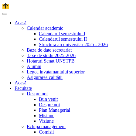
Acasă
Calendar academic
Calendarul semestrului I
Calendarul semestrului II
Structura an universitar 2025 - 2026
Baza de date secretariat
Taxe de studii 2025-2026
Hotarari Senat UNSTPB
Alumni
Legea invatamantului superior
Asigurarea calității
Acasă
Facultate
Despre noi
Bun venit
Despre noi
Plan Managerial
Misiune
Viziune
Echipa management
Comisii