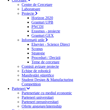
Cercetare
Centre de Cercetare
Laboratoare
Proiecte
Horizon 2020
Granturi UPB
PNCDI
Erasmus - proiecte
Granturi GEX
Informații utile
Elsevier - Science Direct
Scopus
Strategie
Proceduri / Decizii
Teme de cercetare
Comisii avizare proiecte
Echipe de robotică
Manifestări științifice
Student Design & Manufacturing
Competition
Parteneri
Parteneriate cu mediul economic
Parteneri universitari
Parteneri preuniversitari
Oferte angajare/internship