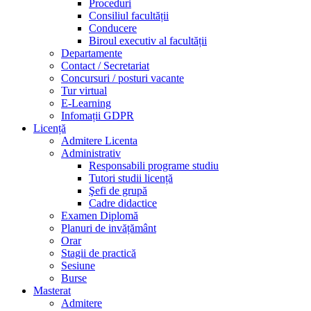
Proceduri
Consiliul facultății
Conducere
Biroul executiv al facultății
Departamente
Contact / Secretariat
Concursuri / posturi vacante
Tur virtual
E-Learning
Infomații GDPR
Licență
Admitere Licenta
Administrativ
Responsabili programe studiu
Tutori studii licență
Şefi de grupă
Cadre didactice
Examen Diplomă
Planuri de invățământ
Orar
Stagii de practică
Sesiune
Burse
Masterat
Admitere