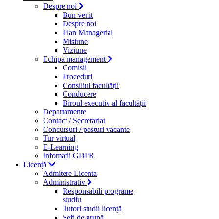
Despre noi
Bun venit
Despre noi
Plan Managerial
Misiune
Viziune
Echipa management
Comisii
Proceduri
Consiliul facultății
Conducere
Biroul executiv al facultății
Departamente
Contact / Secretariat
Concursuri / posturi vacante
Tur virtual
E-Learning
Infomații GDPR
Licență
Admitere Licenta
Administrativ
Responsabili programe
studiu
Tutori studii licență
Şefi de grupă