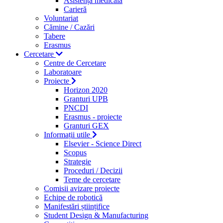
Asistență medicală
Carieră
Voluntariat
Cămine / Cazări
Tabere
Erasmus
Cercetare
Centre de Cercetare
Laboratoare
Proiecte
Horizon 2020
Granturi UPB
PNCDI
Erasmus - proiecte
Granturi GEX
Informații utile
Elsevier - Science Direct
Scopus
Strategie
Proceduri / Decizii
Teme de cercetare
Comisii avizare proiecte
Echipe de robotică
Manifestări științifice
Student Design & Manufacturing