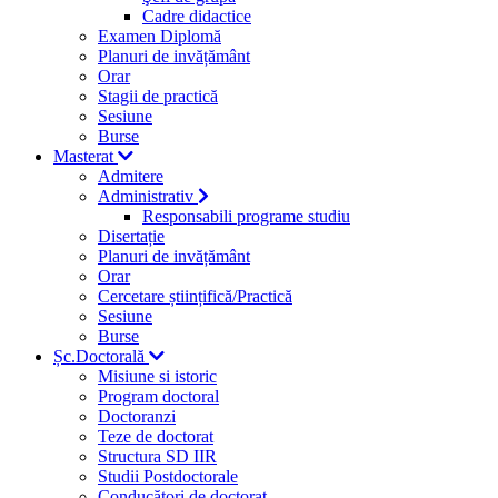
Cadre didactice
Examen Diplomă
Planuri de invățământ
Orar
Stagii de practică
Sesiune
Burse
Masterat
Admitere
Administrativ
Responsabili programe studiu
Disertație
Planuri de invățământ
Orar
Cercetare științifică/Practică
Sesiune
Burse
Șc.Doctorală
Misiune si istoric
Program doctoral
Doctoranzi
Teze de doctorat
Structura SD IIR
Studii Postdoctorale
Conducători de doctorat