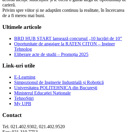
carieră.
Privim spre viitor și ne adaptăm continuu la realitate, în încercarea
de a fi mereu mai buni.
Ultimele articole
BRD HUB START lansează concursul „10 lucrări de 10”
Oportunitate de angajare la RATEN CITON – Inginer
Tehnolog
Eliberare acte de studii – Promoția 2025
Link-uri utile
E-Learning
Simpozionul de Inginerie Industrială și Robotică
Universitatea POLITEHNICA din București
Ministerul Educației Naționale
TehnoStiri
My UPB
Contact
Tel. 021.402.9302, 021.402.9520
Fax: 021.310.7753