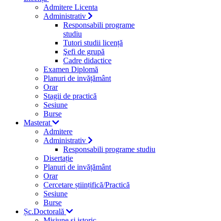
Admitere Licenta
Administrativ
Responsabili programe
studiu
Tutori studii licență
Şefi de grupă
Cadre didactice
Examen Diplomă
Planuri de invățământ
Orar
Stagii de practică
Sesiune
Burse
Masterat
Admitere
Administrativ
Responsabili programe studiu
Disertație
Planuri de invățământ
Orar
Cercetare științifică/Practică
Sesiune
Burse
Șc.Doctorală
Misiune si istoric