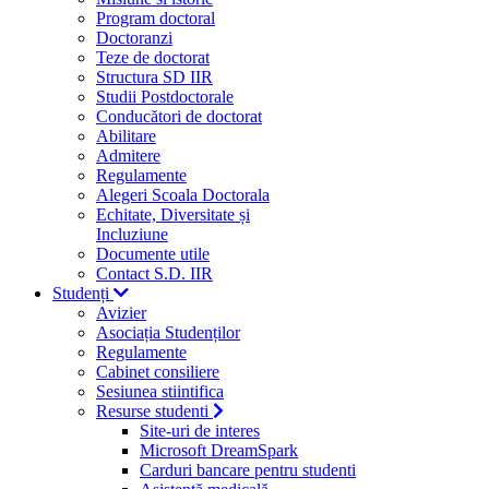
Program doctoral
Doctoranzi
Teze de doctorat
Structura SD IIR
Studii Postdoctorale
Conducători de doctorat
Abilitare
Admitere
Regulamente
Alegeri Scoala Doctorala
Echitate, Diversitate și
Incluziune
Documente utile
Contact S.D. IIR
Studenți
Avizier
Asociația Studenților
Regulamente
Cabinet consiliere
Sesiunea stiintifica
Resurse studenti
Site-uri de interes
Microsoft DreamSpark
Carduri bancare pentru studenti