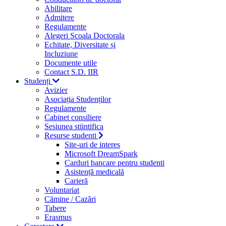
Abilitare
Admitere
Regulamente
Alegeri Scoala Doctorala
Echitate, Diversitate și
Incluziune
Documente utile
Contact S.D. IIR
Studenți
Avizier
Asociația Studenților
Regulamente
Cabinet consiliere
Sesiunea stiintifica
Resurse studenti
Site-uri de interes
Microsoft DreamSpark
Carduri bancare pentru studenti
Asistență medicală
Carieră
Voluntariat
Cămine / Cazări
Tabere
Erasmus