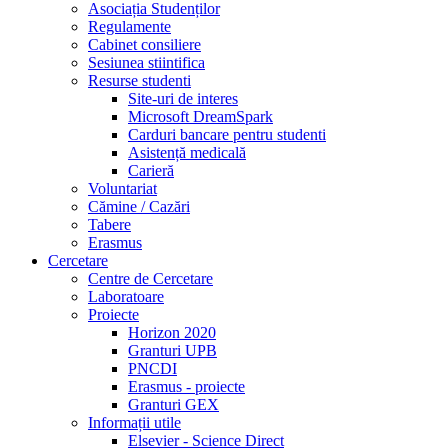
Asociația Studenților
Regulamente
Cabinet consiliere
Sesiunea stiintifica
Resurse studenti
Site-uri de interes
Microsoft DreamSpark
Carduri bancare pentru studenti
Asistență medicală
Carieră
Voluntariat
Cămine / Cazări
Tabere
Erasmus
Cercetare
Centre de Cercetare
Laboratoare
Proiecte
Horizon 2020
Granturi UPB
PNCDI
Erasmus - proiecte
Granturi GEX
Informații utile
Elsevier - Science Direct