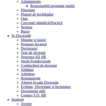
Administrativ
Responsabili programe studiu
Disertație
Planuri de invățământ
Orar
Cercetare științifică/Practică
Sesiune
Burse
Șc.Doctorală
Misiune si istoric
Program doctoral
Doctoranzi
Teze de doctorat
Structura SD IIR
Studii Postdoctorale
Conducători de doctorat
Abilitare
Admitere
Regulamente
Alegeri Scoala Doctorala
Echitate, Diversitate și Incluziune
Documente utile
Contact S.D. IIR
Studenți
Avizier