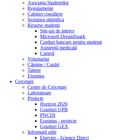
Asociația Studenților
Regulamente
Cabinet consiliere
Sesiunea stiintifica
Resurse studenti
Site-uri de interes
Microsoft DreamSpark
Carduri bancare pentru studenti
Asistență medicală
Carieră
Voluntariat
Cămine / Cazări
Tabere
Erasmus
Cercetare
Centre de Cercetare
Laboratoare
Proiecte
Horizon 2020
Granturi UPB
PNCDI
Erasmus - proiecte
Granturi GEX
Informații utile
Elsevier - Science Direct