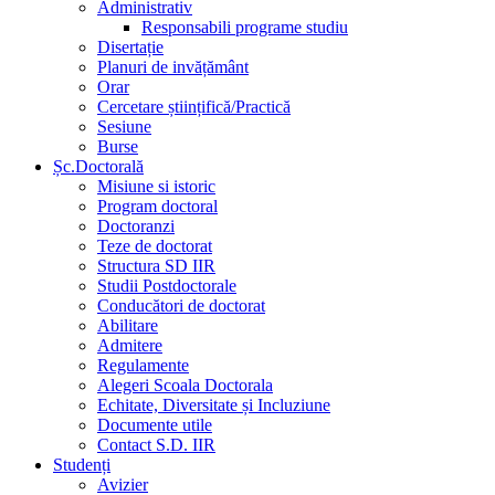
Administrativ
Responsabili programe studiu
Disertație
Planuri de invățământ
Orar
Cercetare științifică/Practică
Sesiune
Burse
Șc.Doctorală
Misiune si istoric
Program doctoral
Doctoranzi
Teze de doctorat
Structura SD IIR
Studii Postdoctorale
Conducători de doctorat
Abilitare
Admitere
Regulamente
Alegeri Scoala Doctorala
Echitate, Diversitate și Incluziune
Documente utile
Contact S.D. IIR
Studenți
Avizier