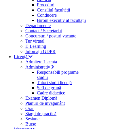
Proceduri
Consiliul facultății
Conducere
Biroul executiv al facultății
Departamente
Contact / Secretariat
Concursuri / posturi vacante
Tur virtual
E-Learning
Infomații GDPR
Licență
Admitere Licenta
Administrativ
Responsabili programe
studiu
Tutori studii licență
Şefi de grupă
Cadre didactice
Examen Diplomă
Planuri de invățământ
Orar
Stagii de practică
Sesiune
Burse