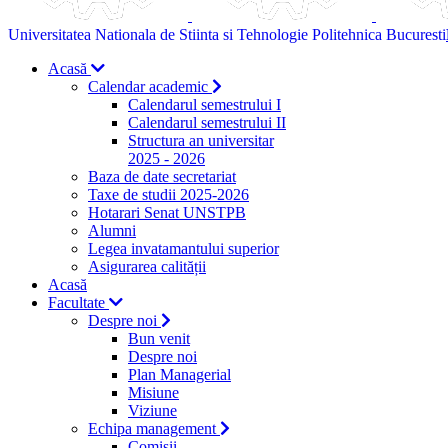
Universitatea Nationala de Stiinta si Tehnologie Politehnica Bucuresti
Acasă
Calendar academic
Calendarul semestrului I
Calendarul semestrului II
Structura an universitar
2025 - 2026
Baza de date secretariat
Taxe de studii 2025-2026
Hotarari Senat UNSTPB
Alumni
Legea invatamantului superior
Asigurarea calității
Acasă
Facultate
Despre noi
Bun venit
Despre noi
Plan Managerial
Misiune
Viziune
Echipa management
Comisii