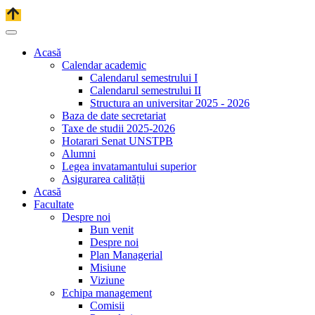
Acasă
Calendar academic
Calendarul semestrului I
Calendarul semestrului II
Structura an universitar 2025 - 2026
Baza de date secretariat
Taxe de studii 2025-2026
Hotarari Senat UNSTPB
Alumni
Legea invatamantului superior
Asigurarea calității
Acasă
Facultate
Despre noi
Bun venit
Despre noi
Plan Managerial
Misiune
Viziune
Echipa management
Comisii