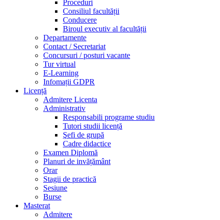
Proceduri
Consiliul facultății
Conducere
Biroul executiv al facultății
Departamente
Contact / Secretariat
Concursuri / posturi vacante
Tur virtual
E-Learning
Infomații GDPR
Licență
Admitere Licenta
Administrativ
Responsabili programe studiu
Tutori studii licență
Şefi de grupă
Cadre didactice
Examen Diplomă
Planuri de invățământ
Orar
Stagii de practică
Sesiune
Burse
Masterat
Admitere