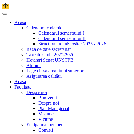
Acasă
Calendar academic
Calendarul semestrului I
Calendarul semestrului II
Structura an universitar 2025 - 2026
Baza de date secretariat
Taxe de studii 2025-2026
Hotarari Senat UNSTPB
Alumni
Legea invatamantului superior
Asigurarea calității
Acasă
Facultate
Despre noi
Bun venit
Despre noi
Plan Managerial
Misiune
Viziune
Echipa management
Comisii