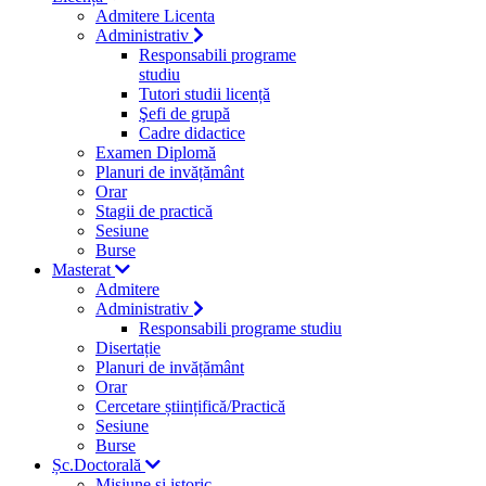
Admitere Licenta
Administrativ
Responsabili programe
studiu
Tutori studii licență
Şefi de grupă
Cadre didactice
Examen Diplomă
Planuri de invățământ
Orar
Stagii de practică
Sesiune
Burse
Masterat
Admitere
Administrativ
Responsabili programe studiu
Disertație
Planuri de invățământ
Orar
Cercetare științifică/Practică
Sesiune
Burse
Șc.Doctorală
Misiune si istoric