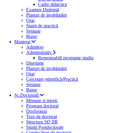
Cadre didactice
Examen Diplomă
Planuri de invățământ
Orar
Stagii de practică
Sesiune
Burse
Masterat
Admitere
Administrativ
Responsabili programe studiu
Disertație
Planuri de invățământ
Orar
Cercetare științifică/Practică
Sesiune
Burse
Șc.Doctorală
Misiune si istoric
Program doctoral
Doctoranzi
Teze de doctorat
Structura SD IIR
Studii Postdoctorale
Conducători de doctorat