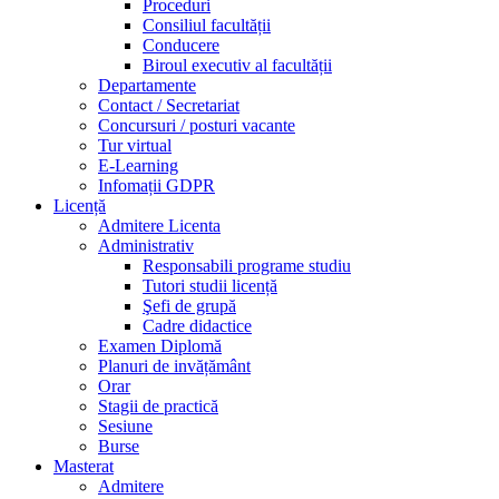
Proceduri
Consiliul facultății
Conducere
Biroul executiv al facultății
Departamente
Contact / Secretariat
Concursuri / posturi vacante
Tur virtual
E-Learning
Infomații GDPR
Licență
Admitere Licenta
Administrativ
Responsabili programe studiu
Tutori studii licență
Şefi de grupă
Cadre didactice
Examen Diplomă
Planuri de invățământ
Orar
Stagii de practică
Sesiune
Burse
Masterat
Admitere