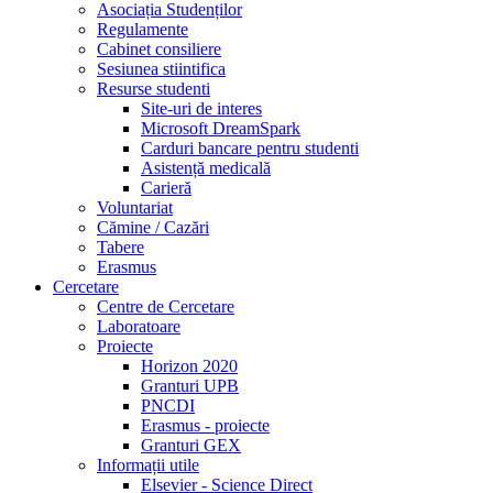
Asociația Studenților
Regulamente
Cabinet consiliere
Sesiunea stiintifica
Resurse studenti
Site-uri de interes
Microsoft DreamSpark
Carduri bancare pentru studenti
Asistență medicală
Carieră
Voluntariat
Cămine / Cazări
Tabere
Erasmus
Cercetare
Centre de Cercetare
Laboratoare
Proiecte
Horizon 2020
Granturi UPB
PNCDI
Erasmus - proiecte
Granturi GEX
Informații utile
Elsevier - Science Direct