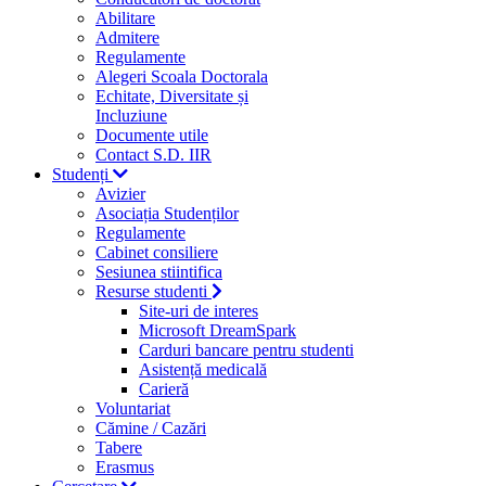
Abilitare
Admitere
Regulamente
Alegeri Scoala Doctorala
Echitate, Diversitate și
Incluziune
Documente utile
Contact S.D. IIR
Studenți
Avizier
Asociația Studenților
Regulamente
Cabinet consiliere
Sesiunea stiintifica
Resurse studenti
Site-uri de interes
Microsoft DreamSpark
Carduri bancare pentru studenti
Asistență medicală
Carieră
Voluntariat
Cămine / Cazări
Tabere
Erasmus