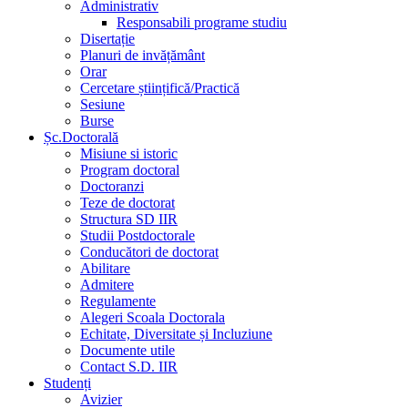
Administrativ
Responsabili programe studiu
Disertație
Planuri de invățământ
Orar
Cercetare științifică/Practică
Sesiune
Burse
Șc.Doctorală
Misiune si istoric
Program doctoral
Doctoranzi
Teze de doctorat
Structura SD IIR
Studii Postdoctorale
Conducători de doctorat
Abilitare
Admitere
Regulamente
Alegeri Scoala Doctorala
Echitate, Diversitate și Incluziune
Documente utile
Contact S.D. IIR
Studenți
Avizier