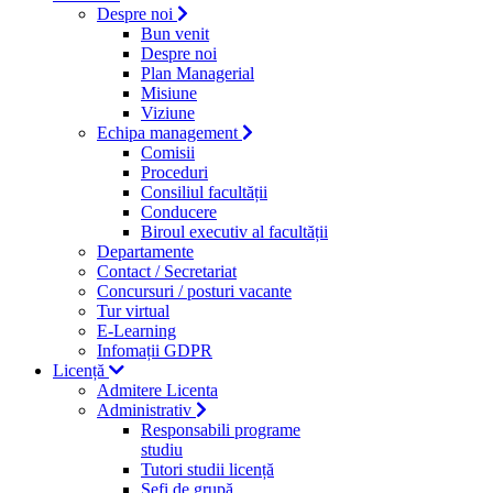
Despre noi
Bun venit
Despre noi
Plan Managerial
Misiune
Viziune
Echipa management
Comisii
Proceduri
Consiliul facultății
Conducere
Biroul executiv al facultății
Departamente
Contact / Secretariat
Concursuri / posturi vacante
Tur virtual
E-Learning
Infomații GDPR
Licență
Admitere Licenta
Administrativ
Responsabili programe
studiu
Tutori studii licență
Şefi de grupă