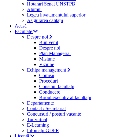
Hotarari Senat UNSTPB
Alumni
Legea invatamantului superior
Asigurarea calității
Acasă
Facultate
Despre noi
Bun venit
Despre noi
Plan Managerial
Misiune
Viziune
Echipa management
Comisii
Proceduri
Consiliul facultății
Conducere
Biroul executiv al facultății
Departamente
Contact / Secretariat
Concursuri / posturi vacante
Tur virtual
E-Learning
Infomații GDPR
Licență