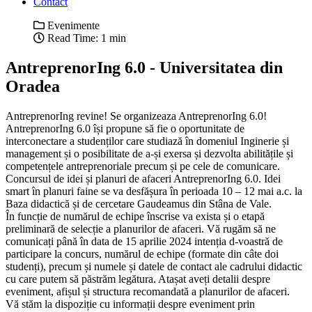
Contact
Evenimente
Read Time: 1 min
AntreprenorIng 6.0 - Universitatea din
Oradea
AntreprenorIng revine! Se organizeaza AntreprenorIng 6.0!
AntreprenorIng 6.0 își propune să fie o oportunitate de
interconectare a studenților care studiază în domeniul Inginerie și
management și o posibilitate de a-și exersa și dezvolta abilitățile și
competențele antreprenoriale precum și pe cele de comunicare.
Concursul de idei și planuri de afaceri AntreprenorIng 6.0. Idei
smart în planuri faine se va desfășura în perioada 10 – 12 mai a.c. la
Baza didactică și de cercetare Gaudeamus din Stâna de Vale.
În funcție de numărul de echipe înscrise va exista și o etapă
preliminară de selecție a planurilor de afaceri. Vă rugăm să ne
comunicați până în data de 15 aprilie 2024 intenția d-voastră de
participare la concurs, numărul de echipe (formate din câte doi
studenți), precum și numele și datele de contact ale cadrului didactic
cu care putem să păstrăm legătura. Atașat aveți detalii despre
eveniment, afișul și structura recomandată a planurilor de afaceri.
Vă stăm la dispoziție cu informații despre eveniment prin