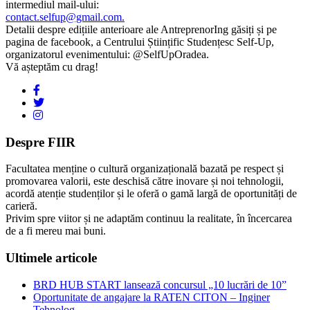
intermediul mail-ului:
contact.selfup@gmail.com
.
Detalii despre edițiile anterioare ale AntreprenorIng găsiți și pe
pagina de facebook, a Centrului Științific Studențesc Self-Up,
organizatorul evenimentului: @SelfUpOradea.
Vă așteptăm cu drag!
Despre FIIR
Facultatea menține o cultură organizațională bazată pe respect și
promovarea valorii, este deschisă către inovare și noi tehnologii,
acordă atenție studenților și le oferă o gamă largă de oportunități de
carieră.
Privim spre viitor și ne adaptăm continuu la realitate, în încercarea
de a fi mereu mai buni.
Ultimele articole
BRD HUB START lansează concursul „10 lucrări de 10”
Oportunitate de angajare la RATEN CITON – Inginer
Tehnolog