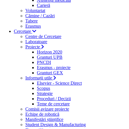
Asistență medicală
Carieră
Voluntariat
Cămine / Cazări
Tabere
Erasmus
Cercetare
Centre de Cercetare
Laboratoare
Proiecte
Horizon 2020
Granturi UPB
PNCDI
Erasmus - proiecte
Granturi GEX
Informații utile
Elsevier - Science Direct
Scopus
Strategie
Proceduri / Decizii
Teme de cercetare
Comisii avizare proiecte
Echipe de robotică
Manifestări științifice
Student Design & Manufacturing