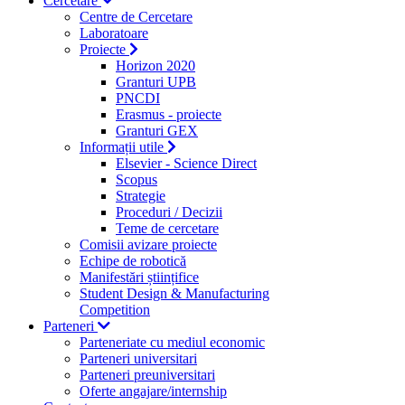
Cercetare
Centre de Cercetare
Laboratoare
Proiecte
Horizon 2020
Granturi UPB
PNCDI
Erasmus - proiecte
Granturi GEX
Informații utile
Elsevier - Science Direct
Scopus
Strategie
Proceduri / Decizii
Teme de cercetare
Comisii avizare proiecte
Echipe de robotică
Manifestări științifice
Student Design & Manufacturing
Competition
Parteneri
Parteneriate cu mediul economic
Parteneri universitari
Parteneri preuniversitari
Oferte angajare/internship