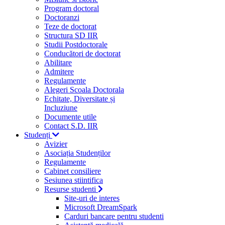
Program doctoral
Doctoranzi
Teze de doctorat
Structura SD IIR
Studii Postdoctorale
Conducători de doctorat
Abilitare
Admitere
Regulamente
Alegeri Scoala Doctorala
Echitate, Diversitate și
Incluziune
Documente utile
Contact S.D. IIR
Studenți
Avizier
Asociația Studenților
Regulamente
Cabinet consiliere
Sesiunea stiintifica
Resurse studenti
Site-uri de interes
Microsoft DreamSpark
Carduri bancare pentru studenti