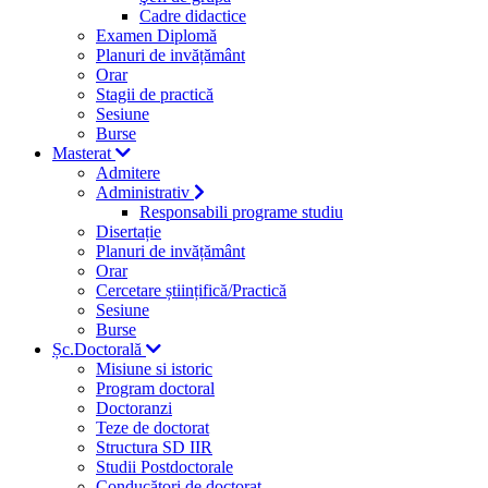
Cadre didactice
Examen Diplomă
Planuri de invățământ
Orar
Stagii de practică
Sesiune
Burse
Masterat
Admitere
Administrativ
Responsabili programe studiu
Disertație
Planuri de invățământ
Orar
Cercetare științifică/Practică
Sesiune
Burse
Șc.Doctorală
Misiune si istoric
Program doctoral
Doctoranzi
Teze de doctorat
Structura SD IIR
Studii Postdoctorale
Conducători de doctorat