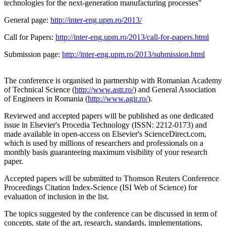
technologies for the next-generation manufacturing processes"
General page:
http://inter-eng.upm.ro/2013/
Call for Papers:
http://inter-eng.upm.ro/2013/call-for-papers.html
Submission page:
http://inter-eng.upm.ro/2013/submission.html
The conference is organised in partnership with Romanian Academy
of Technical Science (
http://www.astr.ro/
) and General Association
of Engineers in Romania (
http://www.agir.ro/
).
Reviewed and accepted papers will be published as one dedicated
issue in Elsevier's Procedia Technology (ISSN: 2212-0173) and
made available in open-access on Elsevier's ScienceDirect.com,
which is used by millions of researchers and professionals on a
monthly basis guaranteeing maximum visibility of your research
paper.
Accepted papers will be submitted to Thomson Reuters Conference
Proceedings Citation Index-Science (ISI Web of Science) for
evaluation of inclusion in the list.
The topics suggested by the conference can be discussed in term of
concepts, state of the art, research, standards, implementations,