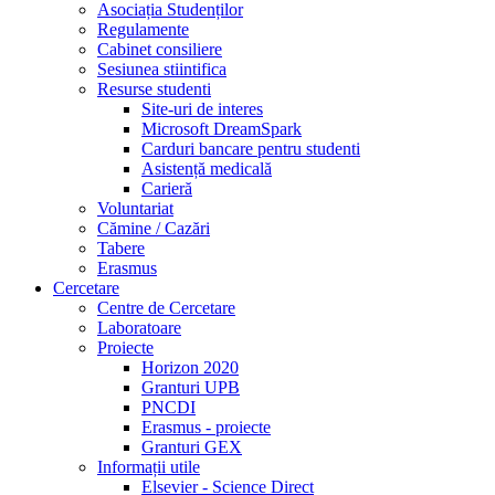
Asociația Studenților
Regulamente
Cabinet consiliere
Sesiunea stiintifica
Resurse studenti
Site-uri de interes
Microsoft DreamSpark
Carduri bancare pentru studenti
Asistență medicală
Carieră
Voluntariat
Cămine / Cazări
Tabere
Erasmus
Cercetare
Centre de Cercetare
Laboratoare
Proiecte
Horizon 2020
Granturi UPB
PNCDI
Erasmus - proiecte
Granturi GEX
Informații utile
Elsevier - Science Direct