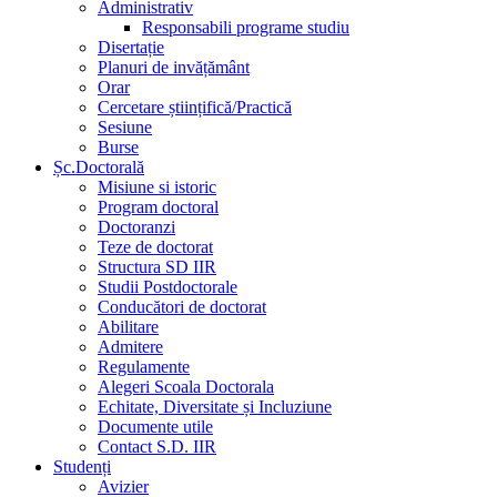
Administrativ
Responsabili programe studiu
Disertație
Planuri de invățământ
Orar
Cercetare științifică/Practică
Sesiune
Burse
Șc.Doctorală
Misiune si istoric
Program doctoral
Doctoranzi
Teze de doctorat
Structura SD IIR
Studii Postdoctorale
Conducători de doctorat
Abilitare
Admitere
Regulamente
Alegeri Scoala Doctorala
Echitate, Diversitate și Incluziune
Documente utile
Contact S.D. IIR
Studenți
Avizier