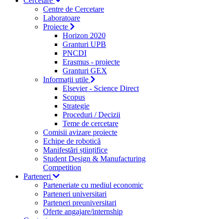
Cercetare
Centre de Cercetare
Laboratoare
Proiecte
Horizon 2020
Granturi UPB
PNCDI
Erasmus - proiecte
Granturi GEX
Informații utile
Elsevier - Science Direct
Scopus
Strategie
Proceduri / Decizii
Teme de cercetare
Comisii avizare proiecte
Echipe de robotică
Manifestări științifice
Student Design & Manufacturing
Competition
Parteneri
Parteneriate cu mediul economic
Parteneri universitari
Parteneri preuniversitari
Oferte angajare/internship