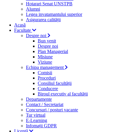
Hotarari Senat UNSTPB
Alumni
Legea invatamantului superior
Asigurarea calității
Acasă
Facultate
Despre noi
Bun venit
Despre noi
Plan Managerial
Misiune
Viziune
Echipa management
Comisii
Proceduri
Consiliul facultății
Conducere
Biroul executiv al facultății
Departamente
Contact / Secretariat
Concursuri / posturi vacante
Tur virtual
E-Learning
Infomații GDPR
Licență