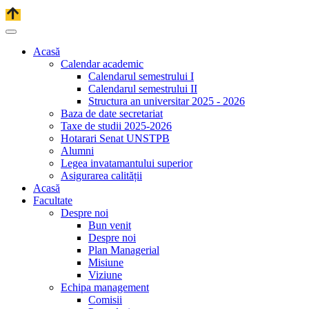
Acasă
Calendar academic
Calendarul semestrului I
Calendarul semestrului II
Structura an universitar 2025 - 2026
Baza de date secretariat
Taxe de studii 2025-2026
Hotarari Senat UNSTPB
Alumni
Legea invatamantului superior
Asigurarea calității
Acasă
Facultate
Despre noi
Bun venit
Despre noi
Plan Managerial
Misiune
Viziune
Echipa management
Comisii