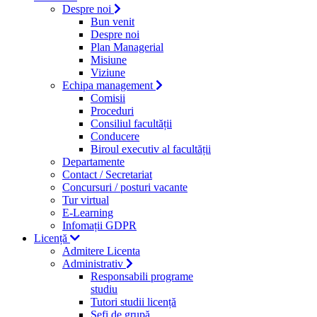
Despre noi
Bun venit
Despre noi
Plan Managerial
Misiune
Viziune
Echipa management
Comisii
Proceduri
Consiliul facultății
Conducere
Biroul executiv al facultății
Departamente
Contact / Secretariat
Concursuri / posturi vacante
Tur virtual
E-Learning
Infomații GDPR
Licență
Admitere Licenta
Administrativ
Responsabili programe
studiu
Tutori studii licență
Şefi de grupă