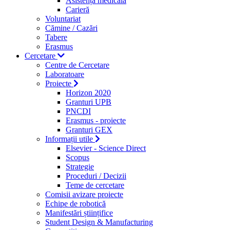
Asistență medicală
Carieră
Voluntariat
Cămine / Cazări
Tabere
Erasmus
Cercetare
Centre de Cercetare
Laboratoare
Proiecte
Horizon 2020
Granturi UPB
PNCDI
Erasmus - proiecte
Granturi GEX
Informații utile
Elsevier - Science Direct
Scopus
Strategie
Proceduri / Decizii
Teme de cercetare
Comisii avizare proiecte
Echipe de robotică
Manifestări științifice
Student Design & Manufacturing