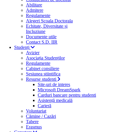
Abilitare
Admitere
Regulamente
Alegeri Scoala Doctorala
Echitate, Diversitate și
Incluziune
Documente utile
Contact S.D. IIR
Studenți
Avizier
Asociația Studenților
Regulamente
Cabinet consiliere
Sesiunea stiintifica
Resurse studenti
Site-uri de interes
Microsoft DreamSpark
Carduri bancare pentru studenti
Asistență medicală
Carieră
Voluntariat
Cămine / Cazări
Tabere
Erasmus