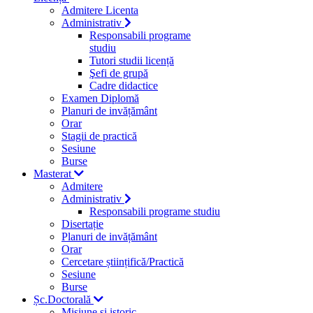
Admitere Licenta
Administrativ
Responsabili programe
studiu
Tutori studii licență
Şefi de grupă
Cadre didactice
Examen Diplomă
Planuri de invățământ
Orar
Stagii de practică
Sesiune
Burse
Masterat
Admitere
Administrativ
Responsabili programe studiu
Disertație
Planuri de invățământ
Orar
Cercetare științifică/Practică
Sesiune
Burse
Șc.Doctorală
Misiune si istoric