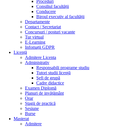
Proceduri
Consiliul facultății
Conducere
Biroul executiv al facultății
Departamente
Contact / Secretariat
Concursuri / posturi vacante
Tur virtual
E-Learning
Infomații GDPR
Licență
Admitere Licenta
Administrativ
Responsabili programe studiu
Tutori studii licență
Şefi de grupă
Cadre didactice
Examen Diplomă
Planuri de invățământ
Orar
Stagii de practică
Sesiune
Burse
Masterat
Admitere