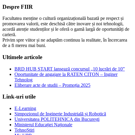
Despre FIIR
Facultatea menține o cultură organizațională bazată pe respect și
promovarea valorii, este deschisă către inovare și noi tehnologii,
acordă atenție studenților și le oferă o gamă largă de oportunități de
carieră.
Privim spre viitor și ne adaptăm continuu la realitate, în încercarea
de a fi mereu mai buni.
Ultimele articole
BRD HUB START lansează concursul „10 lucrări de 10”
Oportunitate de angajare la RATEN CITON – Inginer
Tehnolog
Eliberare acte de studii – Promoția 2025
Link-uri utile
E-Learning
Simpozionul de Inginerie Industrială și Robotică
Universitatea POLITEHNICA din București
Ministerul Educației Naționale
TehnoStiri