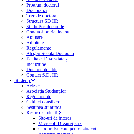
Program doctoral
Doctoranzi
Teze de doctorat
Structura SD IIR
Studii Postdoctorale
Conducători de doctorat
Abilitare
Admitere
Regulamente
Alegeri Scoala Doctorala
Echitate, Diversitate și
Incluziune
Documente utile
Contact S.D. IIR
Studenți
Avizier
Asociația Studenților
Regulamente
Cabinet consiliere
Sesiunea stiintifica
Resurse studenti
Site-uri de interes
Microsoft DreamSpark
Carduri bancare pentru studenti