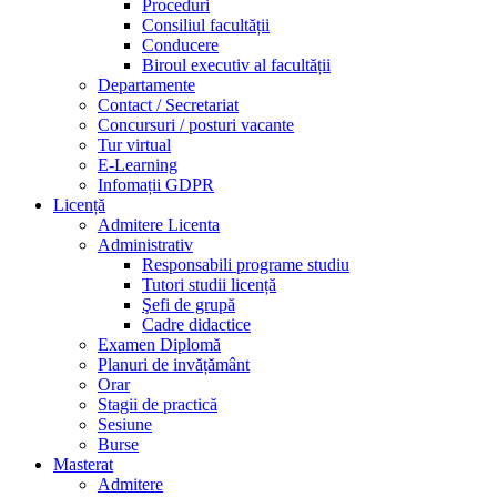
Proceduri
Consiliul facultății
sti.
Conducere
Biroul executiv al facultății
Departamente
Contact / Secretariat
Concursuri / posturi vacante
Tur virtual
E-Learning
Infomații GDPR
Licență
Admitere Licenta
Administrativ
Responsabili programe studiu
Tutori studii licență
Şefi de grupă
Cadre didactice
Examen Diplomă
Planuri de invățământ
Orar
Stagii de practică
Sesiune
Burse
Masterat
Admitere