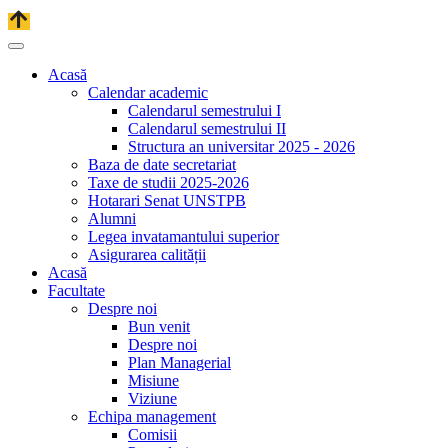
Acasă
Calendar academic
Calendarul semestrului I
Calendarul semestrului II
Structura an universitar 2025 - 2026
Baza de date secretariat
Taxe de studii 2025-2026
Hotarari Senat UNSTPB
Alumni
Legea invatamantului superior
Asigurarea calității
Acasă
Facultate
Despre noi
Bun venit
Despre noi
Plan Managerial
Misiune
Viziune
Echipa management
Comisii