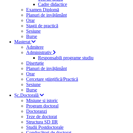
Cadre didactice
Examen Diplomă
Planuri de invățământ
Orar
Stagii de practică
Sesiune
Burse
Masterat
Admitere
Administrativ
Responsabili programe studiu
Disertație
Planuri de invățământ
Orar
Cercetare științifică/Practică
Sesiune
Burse
Șc.Doctorală
Misiune si istoric
Program doctoral
Doctoranzi
Teze de doctorat
Structura SD IIR
Studii Postdoctorale
Conducători de doctorat