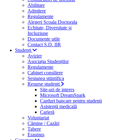
Abilitare
Admitere
Regulamente
Alegeri Scoala Doctorala
Echitate, Diversitate și
Incluziune
Documente utile
Contact S.D. IIR
Studenți
Avizier
Asociația Studenților
Regulamente
Cabinet consiliere
Sesiunea stiintifica
Resurse studenti
Site-uri de interes
Microsoft DreamSpark
Carduri bancare pentru studenti
Asistență medicală
Carieră
Voluntariat
Cămine / Cazări
Tabere
Erasmus