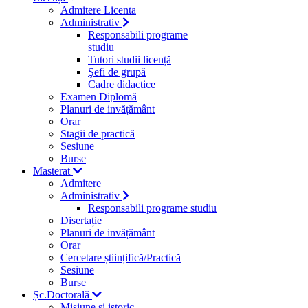
Admitere Licenta
Administrativ
Responsabili programe
studiu
Tutori studii licență
Şefi de grupă
Cadre didactice
Examen Diplomă
Planuri de invățământ
Orar
Stagii de practică
Sesiune
Burse
Masterat
Admitere
Administrativ
Responsabili programe studiu
Disertație
Planuri de invățământ
Orar
Cercetare științifică/Practică
Sesiune
Burse
Șc.Doctorală
Misiune si istoric