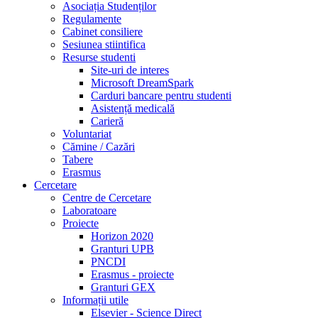
Asociația Studenților
Regulamente
Cabinet consiliere
Sesiunea stiintifica
Resurse studenti
Site-uri de interes
Microsoft DreamSpark
Carduri bancare pentru studenti
Asistență medicală
Carieră
Voluntariat
Cămine / Cazări
Tabere
Erasmus
Cercetare
Centre de Cercetare
Laboratoare
Proiecte
Horizon 2020
Granturi UPB
PNCDI
Erasmus - proiecte
Granturi GEX
Informații utile
Elsevier - Science Direct