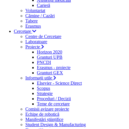
Asistență medicală
Carieră
Voluntariat
Cămine / Cazări
Tabere
Erasmus
Cercetare
Centre de Cercetare
Laboratoare
Proiecte
Horizon 2020
Granturi UPB
PNCDI
Erasmus - proiecte
Granturi GEX
Informații utile
Elsevier - Science Direct
Scopus
Strategie
Proceduri / Decizii
Teme de cercetare
Comisii avizare proiecte
Echipe de robotică
Manifestări științifice
Student Design & Manufacturing