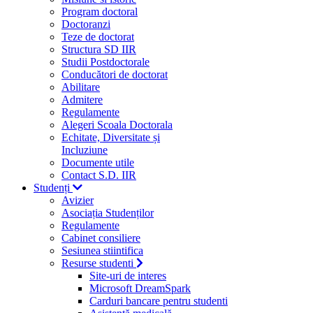
Program doctoral
Doctoranzi
Teze de doctorat
Structura SD IIR
Studii Postdoctorale
Conducători de doctorat
Abilitare
Admitere
Regulamente
Alegeri Scoala Doctorala
Echitate, Diversitate și
Incluziune
Documente utile
Contact S.D. IIR
Studenți
Avizier
Asociația Studenților
Regulamente
Cabinet consiliere
Sesiunea stiintifica
Resurse studenti
Site-uri de interes
Microsoft DreamSpark
Carduri bancare pentru studenti