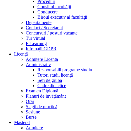
Proceduri
Consiliul facultății
Conducere
Biroul executiv al facultății
Departamente
Contact / Secretariat
Concursuri / posturi vacante
Tur virtual
E-Learning
Infomații GDPR
Licență
Admitere Licenta
Administrativ
Responsabili programe studiu
Tutori studii licență
Şefi de grupă
Cadre didactice
Examen Diplomă
Planuri de invățământ
Orar
Stagii de practică
Sesiune
Burse
Masterat
Admitere