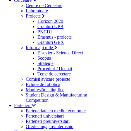
Cercetare
Centre de Cercetare
Laboratoare
Proiecte
Horizon 2020
Granturi UPB
PNCDI
Erasmus - proiecte
Granturi GEX
Informații utile
Elsevier - Science Direct
Scopus
Strategie
Proceduri / Decizii
Teme de cercetare
Comisii avizare proiecte
Echipe de robotică
Manifestări științifice
Student Design & Manufacturing
Competition
Parteneri
Parteneriate cu mediul economic
Parteneri universitari
Parteneri preuniversitari
Oferte angajare/internship