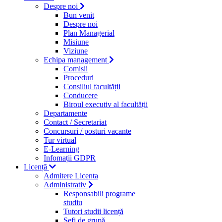
Despre noi
Bun venit
Despre noi
Plan Managerial
Misiune
Viziune
Echipa management
Comisii
Proceduri
Consiliul facultății
Conducere
Biroul executiv al facultății
Departamente
Contact / Secretariat
Concursuri / posturi vacante
Tur virtual
E-Learning
Infomații GDPR
Licență
Admitere Licenta
Administrativ
Responsabili programe
studiu
Tutori studii licență
Şefi de grupă