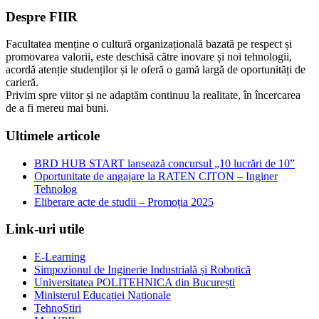
Despre FIIR
Facultatea menține o cultură organizațională bazată pe respect și
promovarea valorii, este deschisă către inovare și noi tehnologii,
acordă atenție studenților și le oferă o gamă largă de oportunități de
carieră.
Privim spre viitor și ne adaptăm continuu la realitate, în încercarea
de a fi mereu mai buni.
Ultimele articole
BRD HUB START lansează concursul „10 lucrări de 10”
Oportunitate de angajare la RATEN CITON – Inginer
Tehnolog
Eliberare acte de studii – Promoția 2025
Link-uri utile
E-Learning
Simpozionul de Inginerie Industrială și Robotică
Universitatea POLITEHNICA din București
Ministerul Educației Naționale
TehnoStiri