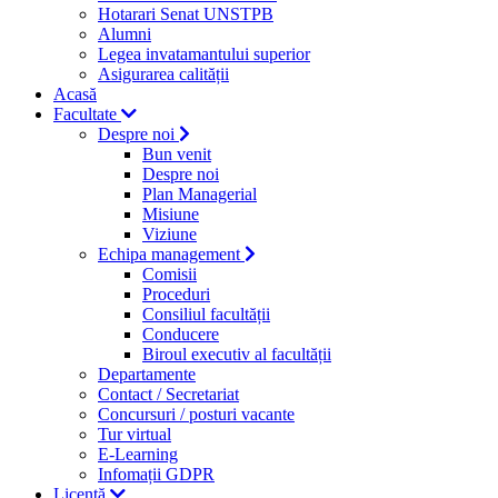
Hotarari Senat UNSTPB
Alumni
Legea invatamantului superior
Asigurarea calității
Acasă
Facultate
Despre noi
Bun venit
Despre noi
Plan Managerial
Misiune
Viziune
Echipa management
Comisii
Proceduri
Consiliul facultății
Conducere
Biroul executiv al facultății
Departamente
Contact / Secretariat
Concursuri / posturi vacante
Tur virtual
E-Learning
Infomații GDPR
Licență