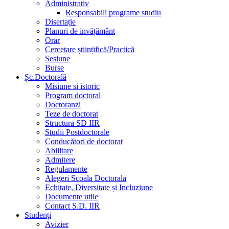
Administrativ
Responsabili programe studiu
Disertație
Planuri de invățământ
Orar
Cercetare științifică/Practică
Sesiune
Burse
Șc.Doctorală
Misiune si istoric
Program doctoral
Doctoranzi
Teze de doctorat
Structura SD IIR
Studii Postdoctorale
Conducători de doctorat
Abilitare
Admitere
Regulamente
Alegeri Scoala Doctorala
Echitate, Diversitate și Incluziune
Documente utile
Contact S.D. IIR
Studenți
Avizier