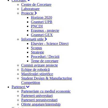
Cercetare
Centre de Cercetare
Laboratoare
Proiecte
Horizon 2020
Granturi UPB
PNCDI
Erasmus - proiecte
Granturi GEX
Informații utile
Elsevier - Science Direct
Scopus
Strategie
Proceduri / Decizii
Teme de cercetare
Comisii avizare proiecte
Echipe de robotică
Manifestări științifice
Student Design & Manufacturing
Competition
Parteneri
Parteneriate cu mediul economic
Parteneri universitari
Parteneri preuniversitari
Oferte angajare/internship