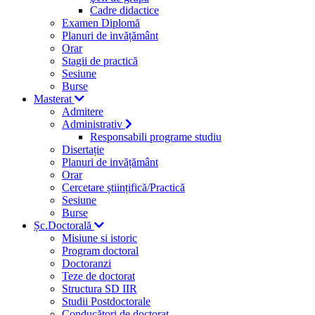
Cadre didactice
Examen Diplomă
Planuri de invățământ
Orar
Stagii de practică
Sesiune
Burse
Masterat
Admitere
Administrativ
Responsabili programe studiu
Disertație
Planuri de invățământ
Orar
Cercetare științifică/Practică
Sesiune
Burse
Șc.Doctorală
Misiune si istoric
Program doctoral
Doctoranzi
Teze de doctorat
Structura SD IIR
Studii Postdoctorale
Conducători de doctorat