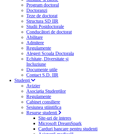
Program doctoral
Doctoranzi
Teze de doctorat
Structura SD IIR
Studii Postdoctorale
Conducători de doctorat
Abilitare
Admitere
Regulamente
Alegeri Scoala Doctorala
Echitate, Diversitate și
Incluziune
Documente utile
Contact S.D. IIR
Studenți
Avizier
Asociația Studenților
Regulamente
Cabinet consiliere
Sesiunea stiintifica
Resurse studenti
Site-uri de interes
Microsoft DreamSpark
Carduri bancare pentru studenti