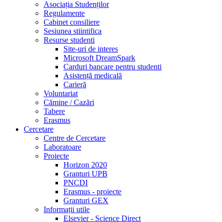
Asociația Studenților
Regulamente
Cabinet consiliere
Sesiunea stiintifica
Resurse studenti
Site-uri de interes
Microsoft DreamSpark
Carduri bancare pentru studenti
Asistență medicală
Carieră
Voluntariat
Cămine / Cazări
Tabere
Erasmus
Cercetare
Centre de Cercetare
Laboratoare
Proiecte
Horizon 2020
Granturi UPB
PNCDI
Erasmus - proiecte
Granturi GEX
Informații utile
Elsevier - Science Direct