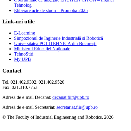
Tehnolog
Eliberare acte de studii – Promoția 2025
Link-uri utile
E-Learning
Simpozionul de Inginerie Industrială și Robotică
Universitatea POLITEHNICA din București
Ministerul Educației Naționale
TehnoStiri
My UPB
Contact
Tel. 021.402.9302, 021.402.9520
Fax: 021.310.7753
Adresă de e-mail Decanat:
decanat.fiir@upb.ro
Adresă de e-mail Secretariat:
secretariat.fiir@upb.ro
© The Faculty of Industrial Engineering and Robotics, 2026.