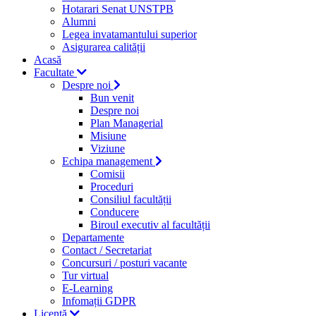
Hotarari Senat UNSTPB
Alumni
Legea invatamantului superior
Asigurarea calității
Acasă
Facultate
Despre noi
Bun venit
Despre noi
Plan Managerial
Misiune
Viziune
Echipa management
Comisii
Proceduri
Consiliul facultății
Conducere
Biroul executiv al facultății
Departamente
Contact / Secretariat
Concursuri / posturi vacante
Tur virtual
E-Learning
Infomații GDPR
Licență