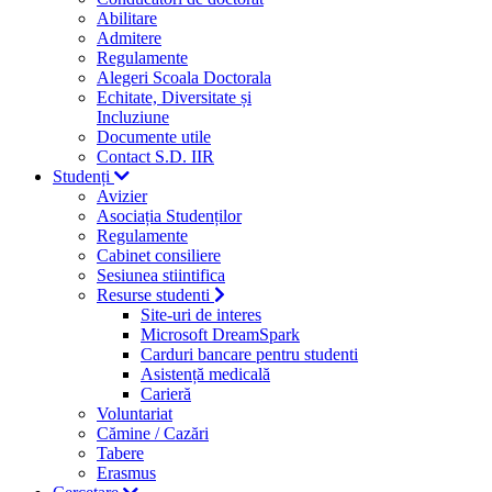
Abilitare
Admitere
Regulamente
Alegeri Scoala Doctorala
Echitate, Diversitate și
Incluziune
Documente utile
Contact S.D. IIR
Studenți
Avizier
Asociația Studenților
Regulamente
Cabinet consiliere
Sesiunea stiintifica
Resurse studenti
Site-uri de interes
Microsoft DreamSpark
Carduri bancare pentru studenti
Asistență medicală
Carieră
Voluntariat
Cămine / Cazări
Tabere
Erasmus