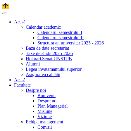
Acasă
Calendar academic
Calendarul semestrului I
Calendarul semestrului II
Structura an universitar 2025 - 2026
Baza de date secretariat
Taxe de studii 2025-2026
Hotarari Senat UNSTPB
Alumni
Legea invatamantului superior
Asigurarea calității
Acasă
Facultate
Despre noi
Bun venit
Despre noi
Plan Managerial
Misiune
Viziune
Echipa management
Comisii