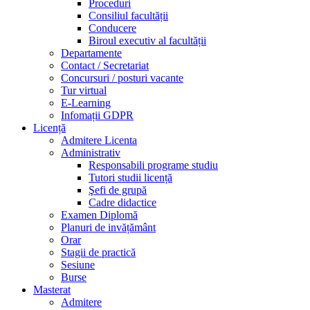
Proceduri
Consiliul facultății
Conducere
Biroul executiv al facultății
Departamente
Contact / Secretariat
Concursuri / posturi vacante
Tur virtual
E-Learning
Infomații GDPR
Licență
Admitere Licenta
Administrativ
Responsabili programe studiu
Tutori studii licență
Şefi de grupă
Cadre didactice
Examen Diplomă
Planuri de invățământ
Orar
Stagii de practică
Sesiune
Burse
Masterat
Admitere