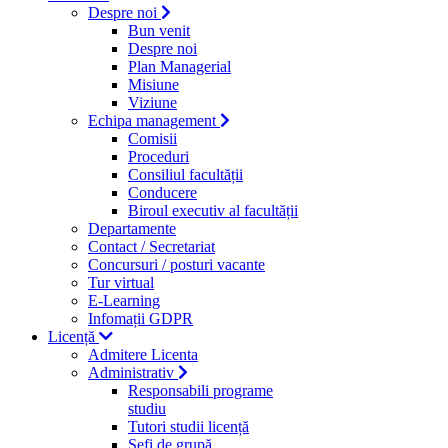
Despre noi
Bun venit
Despre noi
Plan Managerial
Misiune
Viziune
Echipa management
Comisii
Proceduri
Consiliul facultății
Conducere
Biroul executiv al facultății
Departamente
Contact / Secretariat
Concursuri / posturi vacante
Tur virtual
E-Learning
Infomații GDPR
Licență
Admitere Licenta
Administrativ
Responsabili programe
studiu
Tutori studii licență
Şefi de grupă