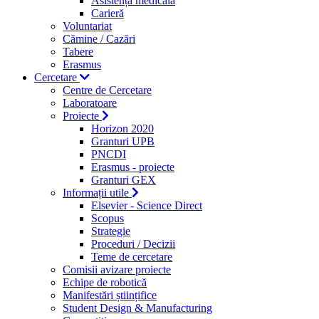
Asistență medicală
Carieră
Voluntariat
Cămine / Cazări
Tabere
Erasmus
Cercetare
Centre de Cercetare
Laboratoare
Proiecte
Horizon 2020
Granturi UPB
PNCDI
Erasmus - proiecte
Granturi GEX
Informații utile
Elsevier - Science Direct
Scopus
Strategie
Proceduri / Decizii
Teme de cercetare
Comisii avizare proiecte
Echipe de robotică
Manifestări științifice
Student Design & Manufacturing