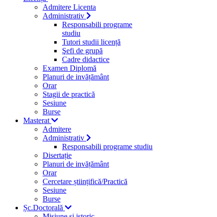
Admitere Licenta
Administrativ
Responsabili programe
studiu
Tutori studii licență
Şefi de grupă
Cadre didactice
Examen Diplomă
Planuri de invățământ
Orar
Stagii de practică
Sesiune
Burse
Masterat
Admitere
Administrativ
Responsabili programe studiu
Disertație
Planuri de invățământ
Orar
Cercetare științifică/Practică
Sesiune
Burse
Șc.Doctorală
Misiune si istoric