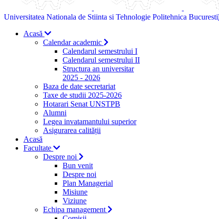
Universitatea Nationala de Stiinta si Tehnologie Politehnica Bucuresti
Acasă
Calendar academic
Calendarul semestrului I
Calendarul semestrului II
Structura an universitar
2025 - 2026
Baza de date secretariat
Taxe de studii 2025-2026
Hotarari Senat UNSTPB
Alumni
Legea invatamantului superior
Asigurarea calității
Acasă
Facultate
Despre noi
Bun venit
Despre noi
Plan Managerial
Misiune
Viziune
Echipa management
Comisii