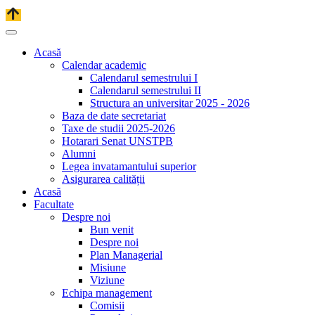
Acasă
Calendar academic
Calendarul semestrului I
Calendarul semestrului II
Structura an universitar 2025 - 2026
Baza de date secretariat
Taxe de studii 2025-2026
Hotarari Senat UNSTPB
Alumni
Legea invatamantului superior
Asigurarea calității
Acasă
Facultate
Despre noi
Bun venit
Despre noi
Plan Managerial
Misiune
Viziune
Echipa management
Comisii