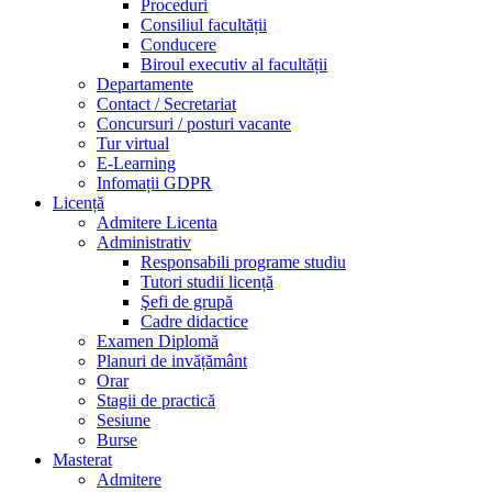
Proceduri
Consiliul facultății
Conducere
Biroul executiv al facultății
Departamente
Contact / Secretariat
Concursuri / posturi vacante
Tur virtual
E-Learning
Infomații GDPR
Licență
Admitere Licenta
Administrativ
Responsabili programe studiu
Tutori studii licență
Şefi de grupă
Cadre didactice
Examen Diplomă
Planuri de invățământ
Orar
Stagii de practică
Sesiune
Burse
Masterat
Admitere