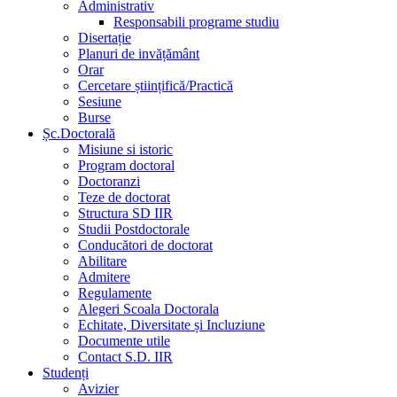
Administrativ
Responsabili programe studiu
Disertație
Planuri de invățământ
Orar
Cercetare științifică/Practică
Sesiune
Burse
Șc.Doctorală
Misiune si istoric
Program doctoral
Doctoranzi
Teze de doctorat
Structura SD IIR
Studii Postdoctorale
Conducători de doctorat
Abilitare
Admitere
Regulamente
Alegeri Scoala Doctorala
Echitate, Diversitate și Incluziune
Documente utile
Contact S.D. IIR
Studenți
Avizier