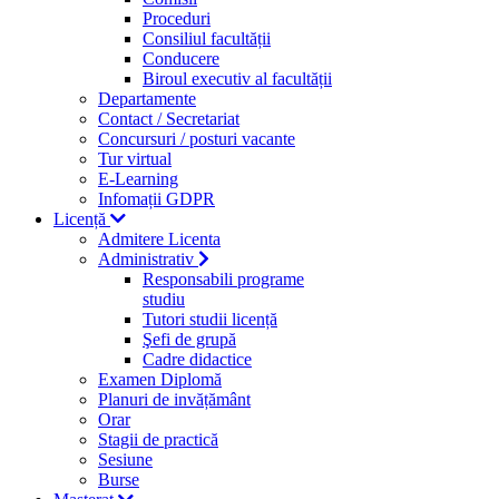
Proceduri
Consiliul facultății
Conducere
Biroul executiv al facultății
Departamente
Contact / Secretariat
Concursuri / posturi vacante
Tur virtual
E-Learning
Infomații GDPR
Licență
Admitere Licenta
Administrativ
Responsabili programe
studiu
Tutori studii licență
Şefi de grupă
Cadre didactice
Examen Diplomă
Planuri de invățământ
Orar
Stagii de practică
Sesiune
Burse