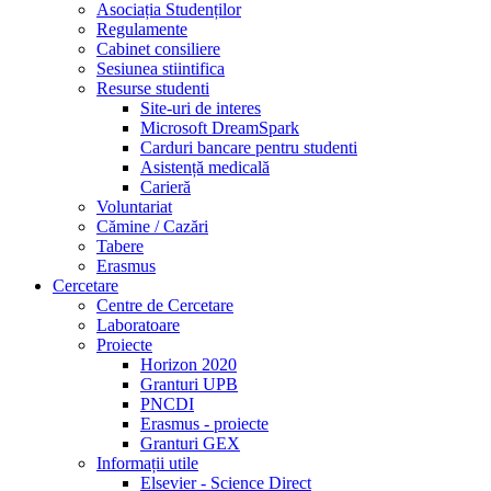
Asociația Studenților
Regulamente
Cabinet consiliere
Sesiunea stiintifica
Resurse studenti
Site-uri de interes
Microsoft DreamSpark
Carduri bancare pentru studenti
Asistență medicală
Carieră
Voluntariat
Cămine / Cazări
Tabere
Erasmus
Cercetare
Centre de Cercetare
Laboratoare
Proiecte
Horizon 2020
Granturi UPB
PNCDI
Erasmus - proiecte
Granturi GEX
Informații utile
Elsevier - Science Direct