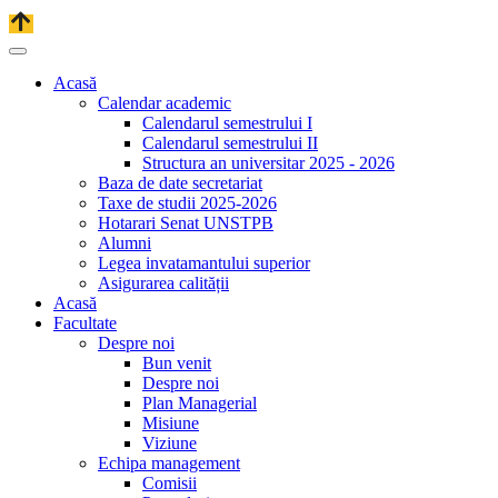
Acasă
Calendar academic
Calendarul semestrului I
Calendarul semestrului II
Structura an universitar 2025 - 2026
Baza de date secretariat
Taxe de studii 2025-2026
Hotarari Senat UNSTPB
Alumni
Legea invatamantului superior
Asigurarea calității
Acasă
Facultate
Despre noi
Bun venit
Despre noi
Plan Managerial
Misiune
Viziune
Echipa management
Comisii