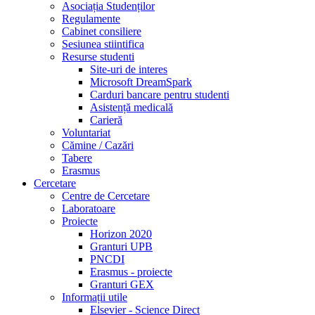
Asociația Studenților
Regulamente
Cabinet consiliere
Sesiunea stiintifica
Resurse studenti
Site-uri de interes
Microsoft DreamSpark
Carduri bancare pentru studenti
Asistență medicală
Carieră
Voluntariat
Cămine / Cazări
Tabere
Erasmus
Cercetare
Centre de Cercetare
Laboratoare
Proiecte
Horizon 2020
Granturi UPB
PNCDI
Erasmus - proiecte
Granturi GEX
Informații utile
Elsevier - Science Direct