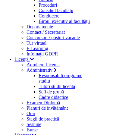
Proceduri
Consiliul facultății
Conducere
Biroul executiv al facultății
Departamente
Contact / Secretariat
Concursuri / posturi vacante
Tur virtual
E-Learning
Infomații GDPR
Licență
Admitere Licenta
Administrativ
Responsabili programe
studiu
Tutori studii licență
Şefi de grupă
Cadre didactice
Examen Diplomă
Planuri de invățământ
Orar
Stagii de practică
Sesiune
Burse