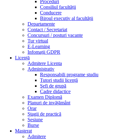
Proceduri
Consiliul facultății
Conducere
Biroul executiv al facultății
Departamente
Contact / Secretariat
Concursuri / posturi vacante
Tur virtual
E-Learning
Infomații GDPR
Licență
Admitere Licenta
Administrativ
Responsabili programe studiu
Tutori studii licență
Şefi de grupă
Cadre didactice
Examen Diplomă
Planuri de invățământ
Orar
Stagii de practică
Sesiune
Burse
Masterat
Admitere