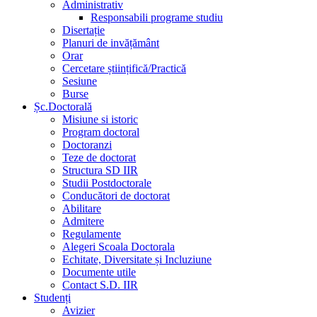
Administrativ
Responsabili programe studiu
Disertație
Planuri de invățământ
Orar
Cercetare științifică/Practică
Sesiune
Burse
Șc.Doctorală
Misiune si istoric
Program doctoral
Doctoranzi
Teze de doctorat
Structura SD IIR
Studii Postdoctorale
Conducători de doctorat
Abilitare
Admitere
Regulamente
Alegeri Scoala Doctorala
Echitate, Diversitate și Incluziune
Documente utile
Contact S.D. IIR
Studenți
Avizier