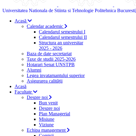
Universitatea Nationala de Stiinta si Tehnologie Politehnica Bucuresti
Acasă
Calendar academic
Calendarul semestrului I
Calendarul semestrului II
Structura an universitar
2025 - 2026
Baza de date secretariat
Taxe de studii 2025-2026
Hotarari Senat UNSTPB
Alumni
Legea invatamantului superior
Asigurarea calității
Acasă
Facultate
Despre noi
Bun venit
Despre noi
Plan Managerial
Misiune
Viziune
Echipa management
Comisii