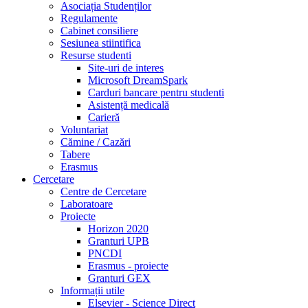
Asociația Studenților
Regulamente
Cabinet consiliere
Sesiunea stiintifica
Resurse studenti
Site-uri de interes
Microsoft DreamSpark
Carduri bancare pentru studenti
Asistență medicală
Carieră
Voluntariat
Cămine / Cazări
Tabere
Erasmus
Cercetare
Centre de Cercetare
Laboratoare
Proiecte
Horizon 2020
Granturi UPB
PNCDI
Erasmus - proiecte
Granturi GEX
Informații utile
Elsevier - Science Direct