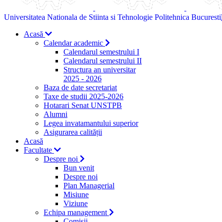
Universitatea Nationala de Stiinta si Tehnologie Politehnica Bucuresti
Acasă
Calendar academic
Calendarul semestrului I
Calendarul semestrului II
Structura an universitar
2025 - 2026
Baza de date secretariat
Taxe de studii 2025-2026
Hotarari Senat UNSTPB
Alumni
Legea invatamantului superior
Asigurarea calității
Acasă
Facultate
Despre noi
Bun venit
Despre noi
Plan Managerial
Misiune
Viziune
Echipa management
Comisii