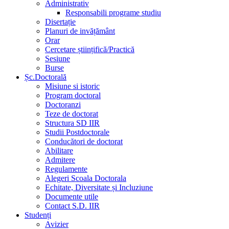
Administrativ
Responsabili programe studiu
Disertație
Planuri de invățământ
Orar
Cercetare științifică/Practică
Sesiune
Burse
Șc.Doctorală
Misiune si istoric
Program doctoral
Doctoranzi
Teze de doctorat
Structura SD IIR
Studii Postdoctorale
Conducători de doctorat
Abilitare
Admitere
Regulamente
Alegeri Scoala Doctorala
Echitate, Diversitate și Incluziune
Documente utile
Contact S.D. IIR
Studenți
Avizier