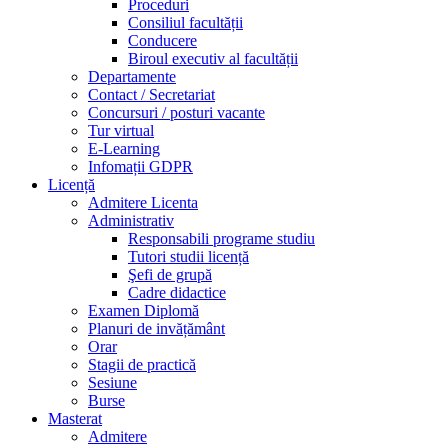
Proceduri
Consiliul facultății
Conducere
Biroul executiv al facultății
Departamente
Contact / Secretariat
Concursuri / posturi vacante
Tur virtual
E-Learning
Infomații GDPR
Licență
Admitere Licenta
Administrativ
Responsabili programe studiu
Tutori studii licență
Şefi de grupă
Cadre didactice
Examen Diplomă
Planuri de invățământ
Orar
Stagii de practică
Sesiune
Burse
Masterat
Admitere