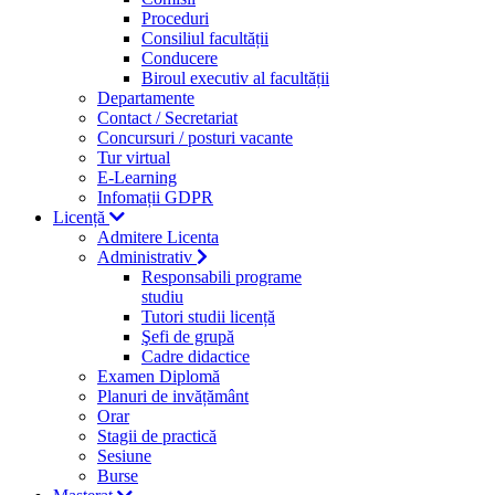
Proceduri
Consiliul facultății
Conducere
Biroul executiv al facultății
Departamente
Contact / Secretariat
Concursuri / posturi vacante
Tur virtual
E-Learning
Infomații GDPR
Licență
Admitere Licenta
Administrativ
Responsabili programe
studiu
Tutori studii licență
Şefi de grupă
Cadre didactice
Examen Diplomă
Planuri de invățământ
Orar
Stagii de practică
Sesiune
Burse