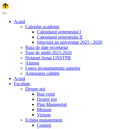
Acasă
Calendar academic
Calendarul semestrului I
Calendarul semestrului II
Structura an universitar 2025 - 2026
Baza de date secretariat
Taxe de studii 2025-2026
Hotarari Senat UNSTPB
Alumni
Legea invatamantului superior
Asigurarea calității
Acasă
Facultate
Despre noi
Bun venit
Despre noi
Plan Managerial
Misiune
Viziune
Echipa management
Comisii