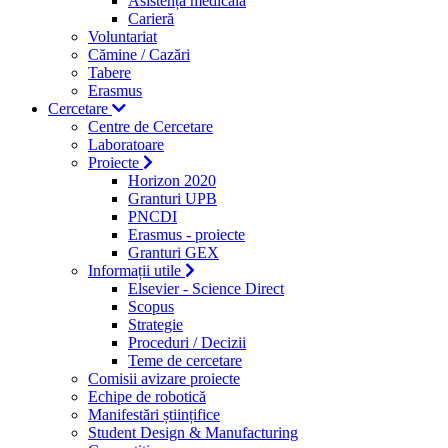
Asistență medicală
Carieră
Voluntariat
Cămine / Cazări
Tabere
Erasmus
Cercetare
Centre de Cercetare
Laboratoare
Proiecte
Horizon 2020
Granturi UPB
PNCDI
Erasmus - proiecte
Granturi GEX
Informații utile
Elsevier - Science Direct
Scopus
Strategie
Proceduri / Decizii
Teme de cercetare
Comisii avizare proiecte
Echipe de robotică
Manifestări științifice
Student Design & Manufacturing