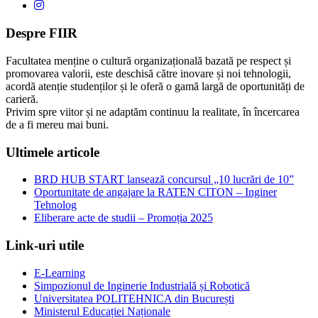
Despre FIIR
Facultatea menține o cultură organizațională bazată pe respect și
promovarea valorii, este deschisă către inovare și noi tehnologii,
acordă atenție studenților și le oferă o gamă largă de oportunități de
carieră.
Privim spre viitor și ne adaptăm continuu la realitate, în încercarea
de a fi mereu mai buni.
Ultimele articole
BRD HUB START lansează concursul „10 lucrări de 10”
Oportunitate de angajare la RATEN CITON – Inginer
Tehnolog
Eliberare acte de studii – Promoția 2025
Link-uri utile
E-Learning
Simpozionul de Inginerie Industrială și Robotică
Universitatea POLITEHNICA din București
Ministerul Educației Naționale