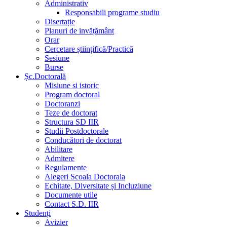
Administrativ
Responsabili programe studiu
Disertație
Planuri de invățământ
Orar
Cercetare științifică/Practică
Sesiune
Burse
Șc.Doctorală
Misiune si istoric
Program doctoral
Doctoranzi
Teze de doctorat
Structura SD IIR
Studii Postdoctorale
Conducători de doctorat
Abilitare
Admitere
Regulamente
Alegeri Scoala Doctorala
Echitate, Diversitate și Incluziune
Documente utile
Contact S.D. IIR
Studenți
Avizier