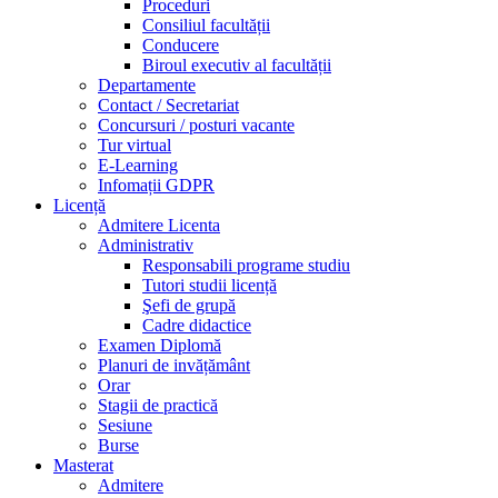
Proceduri
Consiliul facultății
Conducere
Biroul executiv al facultății
Departamente
Contact / Secretariat
Concursuri / posturi vacante
Tur virtual
E-Learning
Infomații GDPR
Licență
Admitere Licenta
Administrativ
Responsabili programe studiu
Tutori studii licență
Şefi de grupă
Cadre didactice
Examen Diplomă
Planuri de invățământ
Orar
Stagii de practică
Sesiune
Burse
Masterat
Admitere