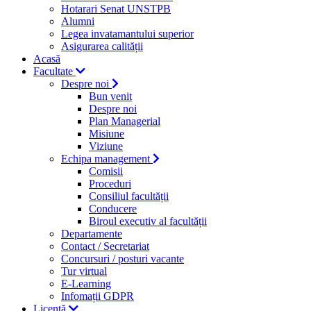
Hotarari Senat UNSTPB
Alumni
Legea invatamantului superior
Asigurarea calității
Acasă
Facultate
Despre noi
Bun venit
Despre noi
Plan Managerial
Misiune
Viziune
Echipa management
Comisii
Proceduri
Consiliul facultății
Conducere
Biroul executiv al facultății
Departamente
Contact / Secretariat
Concursuri / posturi vacante
Tur virtual
E-Learning
Infomații GDPR
Licență