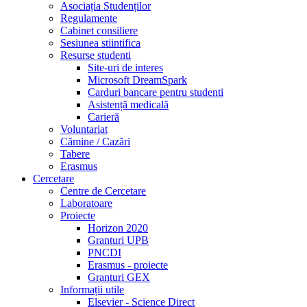
Asociația Studenților
Regulamente
Cabinet consiliere
Sesiunea stiintifica
Resurse studenti
Site-uri de interes
Microsoft DreamSpark
Carduri bancare pentru studenti
Asistență medicală
Carieră
Voluntariat
Cămine / Cazări
Tabere
Erasmus
Cercetare
Centre de Cercetare
Laboratoare
Proiecte
Horizon 2020
Granturi UPB
PNCDI
Erasmus - proiecte
Granturi GEX
Informații utile
Elsevier - Science Direct