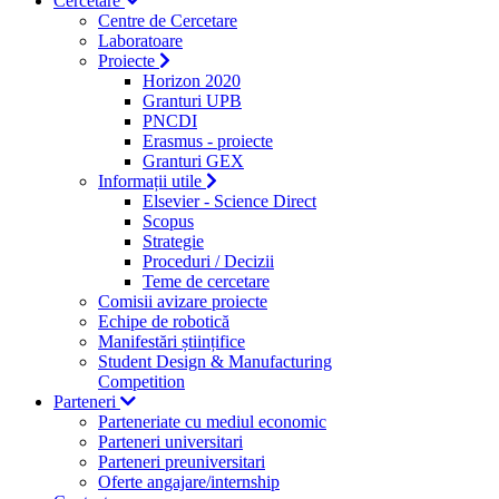
Cercetare
Centre de Cercetare
Laboratoare
Proiecte
Horizon 2020
Granturi UPB
PNCDI
Erasmus - proiecte
Granturi GEX
Informații utile
Elsevier - Science Direct
Scopus
Strategie
Proceduri / Decizii
Teme de cercetare
Comisii avizare proiecte
Echipe de robotică
Manifestări științifice
Student Design & Manufacturing
Competition
Parteneri
Parteneriate cu mediul economic
Parteneri universitari
Parteneri preuniversitari
Oferte angajare/internship