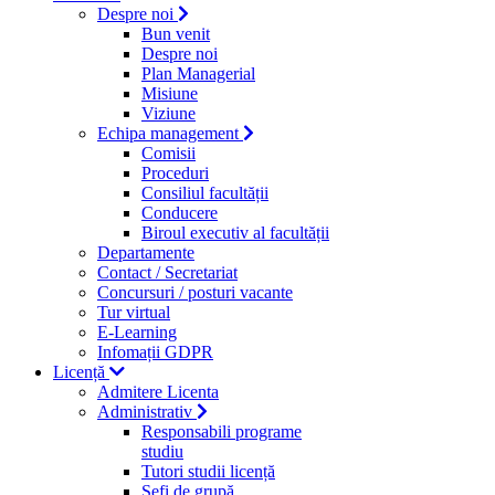
Despre noi
Bun venit
Despre noi
Plan Managerial
Misiune
Viziune
Echipa management
Comisii
Proceduri
Consiliul facultății
Conducere
Biroul executiv al facultății
Departamente
Contact / Secretariat
Concursuri / posturi vacante
Tur virtual
E-Learning
Infomații GDPR
Licență
Admitere Licenta
Administrativ
Responsabili programe
studiu
Tutori studii licență
Şefi de grupă