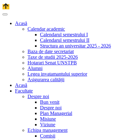
Acasă
Calendar academic
Calendarul semestrului I
Calendarul semestrului II
Structura an universitar 2025 - 2026
Baza de date secretariat
Taxe de studii 2025-2026
Hotarari Senat UNSTPB
Alumni
Legea invatamantului superior
Asigurarea calității
Acasă
Facultate
Despre noi
Bun venit
Despre noi
Plan Managerial
Misiune
Viziune
Echipa management
Comisii