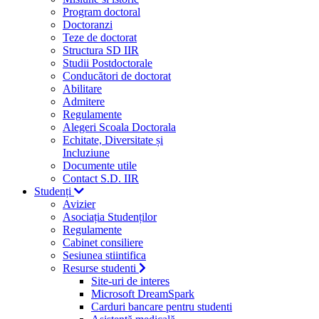
Program doctoral
Doctoranzi
Teze de doctorat
Structura SD IIR
Studii Postdoctorale
Conducători de doctorat
Abilitare
Admitere
Regulamente
Alegeri Scoala Doctorala
Echitate, Diversitate și
Incluziune
Documente utile
Contact S.D. IIR
Studenți
Avizier
Asociația Studenților
Regulamente
Cabinet consiliere
Sesiunea stiintifica
Resurse studenti
Site-uri de interes
Microsoft DreamSpark
Carduri bancare pentru studenti