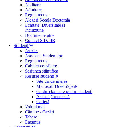
Abilitare
Admitere
Regulamente
Alegeri Scoala Doctorala
Echitate, Diversitate și
Incluziune
Documente utile
Contact S.D. IIR
Studenți
Avizier
Asociația Studenților
Regulamente
Cabinet consiliere
Sesiunea stiintifica
Resurse studenti
Site-uri de interes
Microsoft DreamSpark
Carduri bancare pentru studenti
Asistență medicală
Carieră
Voluntariat
Cămine / Cazări
Tabere
Erasmus