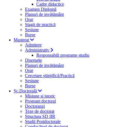
Cadre didactice
Examen Diplomă
Planuri de invățământ
Orar
Stagii de practică
Sesiune
Burse
Masterat
Admitere
Administrativ
Responsabili programe studiu
Disertație
Planuri de invățământ
Orar
Cercetare științifică/Practică
Sesiune
Burse
Șc.Doctorală
Misiune si istoric
Program doctoral
Doctoranzi
Teze de doctorat
Structura SD IIR
Studii Postdoctorale
Conducători de doctorat