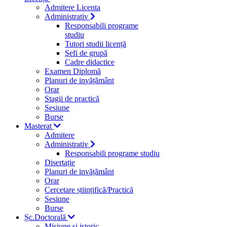
Admitere Licenta
Administrativ
Responsabili programe
studiu
Tutori studii licență
Şefi de grupă
Cadre didactice
Examen Diplomă
Planuri de invățământ
Orar
Stagii de practică
Sesiune
Burse
Masterat
Admitere
Administrativ
Responsabili programe studiu
Disertație
Planuri de invățământ
Orar
Cercetare științifică/Practică
Sesiune
Burse
Șc.Doctorală
Misiune si istoric