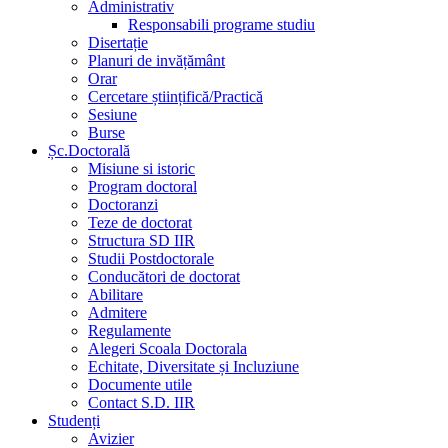
Administrativ
Responsabili programe studiu
Disertație
Planuri de invățământ
Orar
Cercetare științifică/Practică
Sesiune
Burse
Șc.Doctorală
Misiune si istoric
Program doctoral
Doctoranzi
Teze de doctorat
Structura SD IIR
Studii Postdoctorale
Conducători de doctorat
Abilitare
Admitere
Regulamente
Alegeri Scoala Doctorala
Echitate, Diversitate și Incluziune
Documente utile
Contact S.D. IIR
Studenți
Avizier