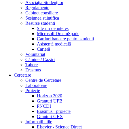
Asociația Studenților
Regulamente
Cabinet consiliere
Sesiunea stiintifica
Resurse studenti
Site-uri de interes
Microsoft DreamSpark
Carduri bancare pentru studenti
Asistență medicală
Carieră
Voluntariat
Cămine / Cazări
Tabere
Erasmus
Cercetare
Centre de Cercetare
Laboratoare
Proiecte
Horizon 2020
Granturi UPB
PNCDI
Erasmus - proiecte
Granturi GEX
Informații utile
Elsevier - Science Direct