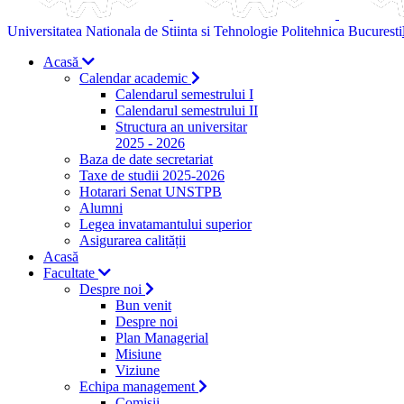
Universitatea Nationala de Stiinta si Tehnologie Politehnica Bucuresti
Acasă
Calendar academic
Calendarul semestrului I
Calendarul semestrului II
Structura an universitar
2025 - 2026
Baza de date secretariat
Taxe de studii 2025-2026
Hotarari Senat UNSTPB
Alumni
Legea invatamantului superior
Asigurarea calității
Acasă
Facultate
Despre noi
Bun venit
Despre noi
Plan Managerial
Misiune
Viziune
Echipa management
Comisii