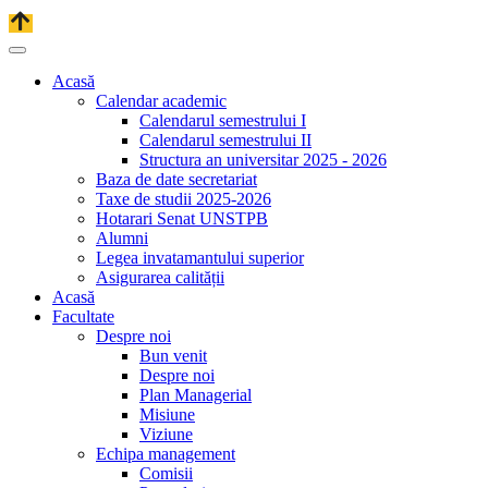
Acasă
Calendar academic
Calendarul semestrului I
Calendarul semestrului II
Structura an universitar 2025 - 2026
Baza de date secretariat
Taxe de studii 2025-2026
Hotarari Senat UNSTPB
Alumni
Legea invatamantului superior
Asigurarea calității
Acasă
Facultate
Despre noi
Bun venit
Despre noi
Plan Managerial
Misiune
Viziune
Echipa management
Comisii