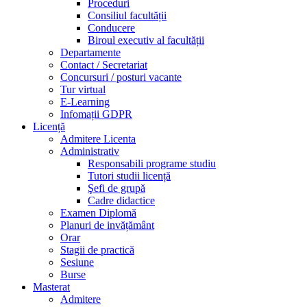
Proceduri
Consiliul facultății
Conducere
Biroul executiv al facultății
Departamente
Contact / Secretariat
Concursuri / posturi vacante
Tur virtual
E-Learning
Infomații GDPR
Licență
Admitere Licenta
Administrativ
Responsabili programe studiu
Tutori studii licență
Şefi de grupă
Cadre didactice
Examen Diplomă
Planuri de invățământ
Orar
Stagii de practică
Sesiune
Burse
Masterat
Admitere