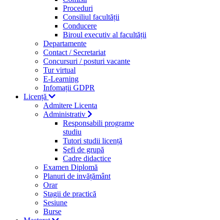
Proceduri
Consiliul facultății
Conducere
Biroul executiv al facultății
Departamente
Contact / Secretariat
Concursuri / posturi vacante
Tur virtual
E-Learning
Infomații GDPR
Licență
Admitere Licenta
Administrativ
Responsabili programe
studiu
Tutori studii licență
Şefi de grupă
Cadre didactice
Examen Diplomă
Planuri de invățământ
Orar
Stagii de practică
Sesiune
Burse